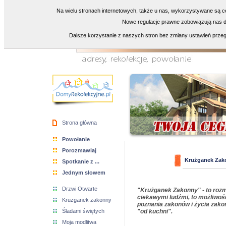
Na wielu stronach internetowych, także u nas, wykorzystywane są co
Nowe regulacje prawne zobowiązują nas do
Dalsze korzystanie z naszych stron bez zmiany ustawień przeg
Strona główna
Powołanie
Porozmawiaj
Krużganek Zak
Spotkanie z ...
Jednym słowem
Drzwi Otwarte
"Krużganek Zakonny" - to roz
ciekawymi ludźmi, to możliwoś
Krużganek zakonny
poznania zakonów i życia zak
Śladami świętych
"od kuchni".
Moja modlitwa