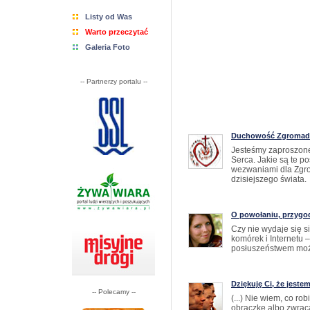
Listy od Was
Warto przeczytać
Galeria Foto
-- Partnerzy portalu --
Duchowość Zgromadz
Jesteśmy zaproszone
Serca. Jakie są te p
wezwaniami dla Zgro
dzisiejszego świata.
O powołaniu, przygodz
Czy nie wydaje się s
komórek i Internetu 
posłuszeństwem moż
Dziękuję Ci, że jestem
-- Polecamy --
(...) Nie wiem, co ro
obrączkę albo zwrac