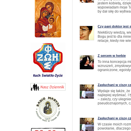
jestem kobietą, dzię
wypowiadam moje TA
by dał siłę do wytrwa
Czy pani doktor jest 
Niektórzy wiedzą, wi
Bogu jest to dla mni
relacje, kiedy nie wi
Z sercem w herbie
To inna koncepcja mi
wzruszeń, zmysłowyc
ograniczone, egoist
Zasłuchani w ciszę cz
Wydaje się także, że 
najlepiej wyśmiać. I
– zależy, czy ulegni
pseudoznajomych, czy
Zasłuchani w ciszę cz
W czasie moich rozmó
powołanie, dlaczego