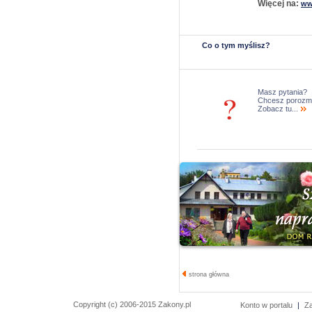
Więcej na:
ww
Co o tym myślisz?
Masz pytania?
Chcesz porozm
Zobacz tu...
strona główna
Copyright (c) 2006-2015 Zakony.pl
Konto w portalu
|
Z