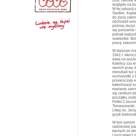
Drui, niemile 
względu na bi
W tej sytuacji
Siedlec. Kapł
do życia zako
obchodził uro
później złożył
się ponownie 
jednak wybuch
sowieckie. Bol
pracę zakonnik
W dalszym roz
1941 r. wkrocz
dalej na wschó
Katolicy zza w
swoich praw, t
mieszkali tuż 
eucharystki z
przekroczyły e
katechizacji 
marianie zains
się centrum dz
początku zost
Feliks Czeczo
Tomaszewski. 
Litwy, ks. Jerz
język białorus
W tym samym c
radzieckiej pa
karnych ze st
Leszczewicz o