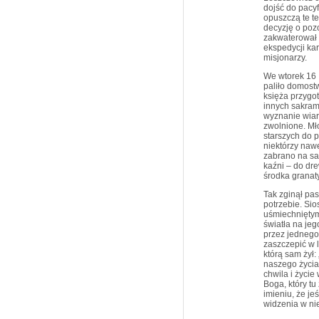
dojść do pacyfi
opuszczą te te
decyzję o pozo
zakwaterował s
ekspedycji ka
misjonarzy.
We wtorek 16 I
paliło domost
księża przygo
innych sakram
wyznanie wiary
zwolnione. Mł
starszych do p
niektórzy nawe
zabrano na sa
kaźni – do dr
środka granat
Tak zginął pas
potrzebie. Sio
uśmiechniętym.
światła na je
przez jednego
zaszczepić w l
którą sam żył:
naszego życia.
chwila i życi
Boga, który t
imieniu, że je
widzenia w nie