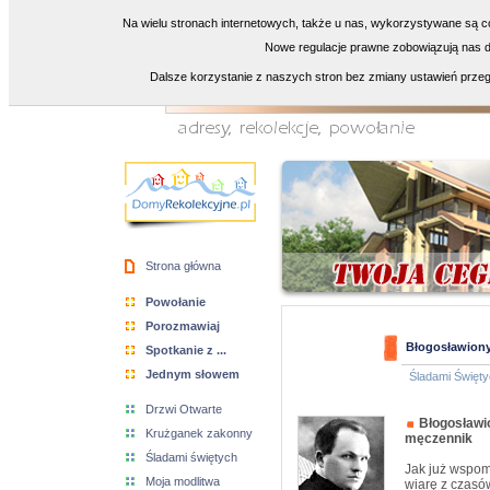
Na wielu stronach internetowych, także u nas, wykorzystywane są co
Nowe regulacje prawne zobowiązują nas do
Dalsze korzystanie z naszych stron bez zmiany ustawień przeg
Strona główna
Powołanie
Porozmawiaj
Błogosławiony
Spotkanie z ...
Jednym słowem
Śladami Święty
Drzwi Otwarte
Błogosławi
Krużganek zakonny
męczennik
Śladami świętych
Jak już wspom
Moja modlitwa
wiarę z czasów