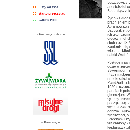
Leszczewicz. 
apostolskiej 
Listy od Was
Bogu złączył 
Warto przeczytać
Życiowa droga
Galeria Foto
pragnieniem p
Abramowszczyź
Sadowskiej, u
-- Partnerzy portalu --
ich ukończeni
diecezji mohy
studia był 13 
zamieniła się
wiele lat. Mło
daleki Wschó
Posługę misyjn
gdzie w sercac
Szwernickim, 
Przez następne
prefekt szkół 
Mandżurii, gd
1920 r. rozpoc
parafiach pols
gimnazjum. W H
sytuacją biedn
początkową. Z
wydatki związ
gorliwa i wyt
życzliwości, a
Srebrnym Krzy
-- Polecamy --
ten ceniony k
kapłaństwa zd