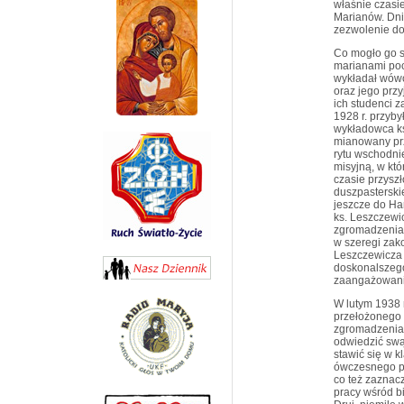
właśnie czasi
Marianów. Dni
zezwolenie d
Co mogło go sk
marianami po
wykładał wówc
oraz jego przy
ich studenci 
1928 r. przyb
wykładowca ks
mianowany prz
rytu wschodni
misyjną, w któ
czasie przysz
duszpasterskie
jeszcze do Ha
ks. Leszczewi
zgromadzenia
w szeregi zako
Leszczewicza 
doskonalszeg
zaangażowania
W lutym 1938 r
przełożonego 
zgromadzenia.
odwiedzić swą 
stawić się w 
ówczesnego pa
co też zaznacz
pracy wśród b