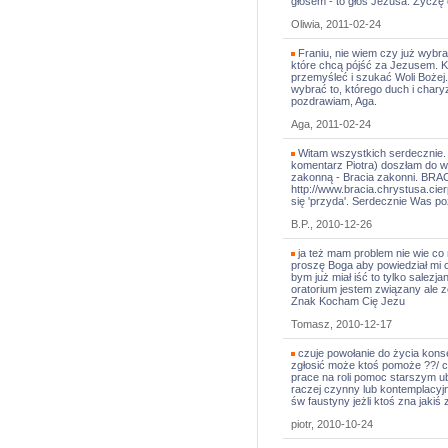
głosem - to głos Jezusa. Życzę 
Oliwia, 2011-02-24
Franiu, nie wiem czy już wybrał
które chcą pójść za Jezusem. Ks
przemyśleć i szukać Woli Bożej
wybrać to, którego duch i chary
pozdrawiam, Aga.
Aga, 2011-02-24
Witam wszystkich serdecznie.
komentarz Piotra) doszłam do 
zakonną - Bracia zakonni. B
http://www.bracia.chrystusa.ci
się 'przyda'. Serdecznie Was po
B.P., 2010-12-26
ja też mam problem nie wie co
proszę Boga aby powiedział mi c
bym już miał iść to tylko salezja
oratorium jestem związany ale z
Znak Kocham Cię Jezu
Tomasz, 2010-12-17
czuje powołanie do życia kons
zgłosić może ktoś pomoże ??/ c
prace na roli pomoc starszym ub
raczej czynny lub kontemplacyj
św faustyny jeżli ktoś zna jaki
piotr, 2010-10-24