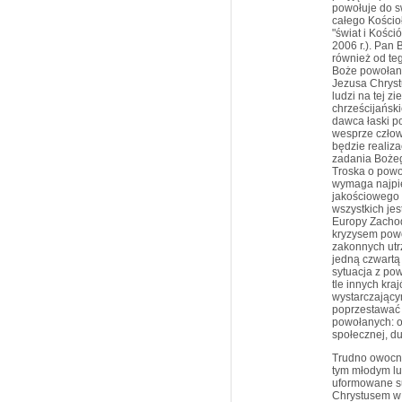
powołuje do s
całego Kościo
"świat i Kośc
2006 r.). Pan 
również od teg
Boże powołan
Jezusa Chryst
ludzi na tej z
chrześcijański
dawca łaski p
wesprze człow
będzie realiza
zadania Bożeg
Troska o powo
wymaga najpie
jakościowego 
wszystkich jes
Europy Zachodn
kryzysem powo
zakonnych utr
jedną czwartą
sytuacja z pow
tle innych kra
wystarczającym
poprzestawać 
powołanych: o
społecznej, du
Trudno owocni
tym młodym lu
uformowane sum
Chrystusem w 