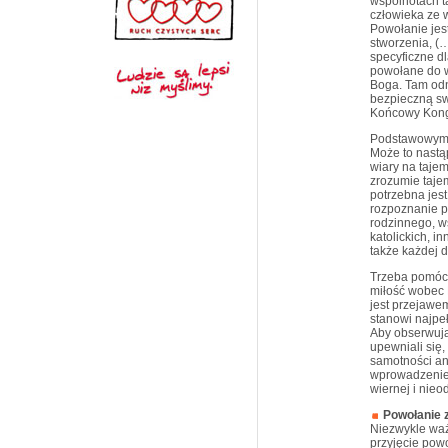
wspólnotach 
człowieka ze 
Powołanie jes
stworzenia, (…
specyficzne d
powołane do w
Boga. Tam odn
bezpieczną sw
Końcowy Kong
Podstawowym z
Może to nastąp
wiary na tajem
zrozumie taje
potrzebna jest
rozpoznanie p
rodzinnego, w
katolickich, i
także każdej d
Trzeba pomóc m
miłość wobec B
jest przejawem
stanowi najpeł
Aby obserwują
upewniali się
samotności ani
wprowadzenie
wiernej i nieo
Powołanie z
Niezwykle waż
przyjęcie powo