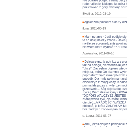
Nie potrafie podjac zadnej decyz
rade naj lepiej jakiegos ksiedza 
pokierowac z gory dziekuje ser
Ewelina, 2012-03-19
Agnieszko polecem siostry elzb
ilona, 2011-06-19
Mam pytanie - Jeśli podjęło si
to co dalej należy zrobić? Jakie
myślę ze zgromadzenie powinno 
nie wiem które wybrać??? Prosz
Agnieszka, 2011-06-16
Dziewczyny, ja gdy już w serc
tak na całego, nie wiedziałm jes
"chcę". Zaczęłam dopiero wtedy
miejsca, które On dla mnie wybr
poprostu "czuje" i każdy/każda 
sposób. Dla mnie takim namaca
dziewczyn z mojej klasy licealne
pomyślała przez chwilę, że mogł
przeciwnie... Bóg daje łaskę, c
Życzę Wam dziewczyny ODWAGI!
"DOPÓKI WALCZYSZ JESTEŚ ZWYC
Której warto żyć, dla Której war
cierpieć...A RADOŚCI WASZE
obiecać, ja która ZAUFAŁAM MIŁ
bez żadnych zobowiązań, w pełn
s. Laura, 2011-03-27
Aniu, jeżeli czujesz powołanie 