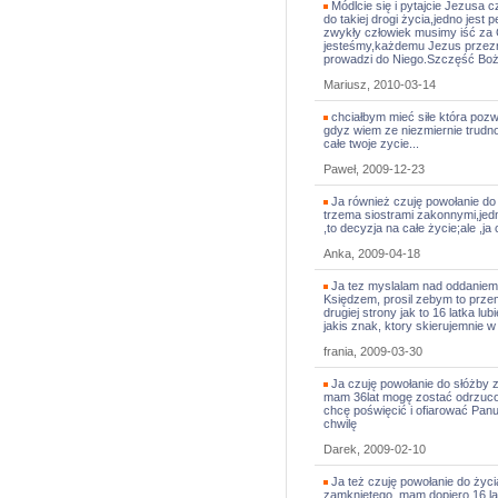
Módlcie się i pytajcie Jezusa 
do takiej drogi życia,jedno jes
zwykły człowiek musimy iść za 
jesteśmy,każdemu Jezus przezna
prowadzi do Niego.Szczęść Boż
Mariusz, 2010-03-14
chciałbym mieć siłe która pozw
gdyz wiem ze niezmiernie trudno
całe twoje zycie...
Paweł, 2009-12-23
Ja również czuję powołanie d
trzema siostrami zakonnymi,je
,to decyzja na całe życie;ale ,ja
Anka, 2009-04-18
Ja tez myslalam nad oddaniem 
Księdzem, prosil zebym to przem
drugiej strony jak to 16 latka l
jakis znak, ktory skierujemnie w 
frania, 2009-03-30
Ja czuję powołanie do słóżby z
mam 36lat mogę zostać odrzuco
chcę poświęcić i ofiarować Panu
chwilę
Darek, 2009-02-10
Ja też czuję powołanie do życ
zamkniętego, mam dopiero 16 lat