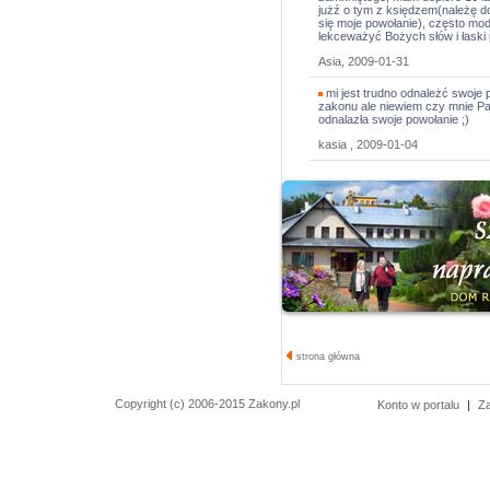
jużź o tym z księdzem(należę d
się moje powołanie), często modl
lekceważyć Bożych słów i łaski
Asia, 2009-01-31
mi jest trudno odnależć swoje
zakonu ale niewiem czy mnie P
odnalazła swoje powołanie ;)
kasia , 2009-01-04
strona główna
Copyright (c) 2006-2015 Zakony.pl
Konto w portalu
|
Z