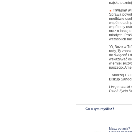
najskutecznie
Trwajmy w 
Sprawa powoła
modlitwie osob
wspólnotach pa
wspólnoty os
oraz o łaskę 
młodych. Proś
wszystkich na
"O, Boże w Tró
rady, Ty znasz
do święceń i 
wskazywać dro
wierniej służy
naszego. Ame
+ Andrzej DZ
Biskup Sando
List pastersk
Dzień Życia K
Co o tym myślisz?
Masz pytania?