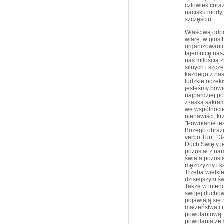
człowiek cora
nacisku mody,
szczęściu.
Właściwą odpo
wiarę, w głos
organizowaniu
tajemnicę nasz
nas miłością z
silnych i szcz
każdego z nas 
ludzkie oczeki
jesteśmy bowie
najbardziej p
z łaską sakra
we wspólnocie
nienawiści, kr
"Powołanie je
Bożego obrazu,
verbo Tuo, 13a
Duch Święty je
pozostał z nam
świata pozos
mężczyzny i k
Trzeba wielki
dzisiejszym św
Także w intenc
swojej duchow
pojawiają się
małżeństwa i 
powołaniową. 
powołania ze s