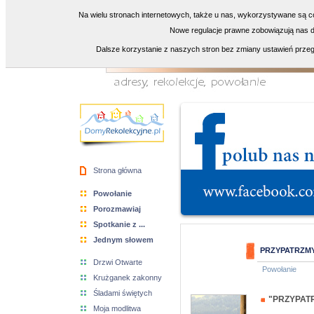
Na wielu stronach internetowych, także u nas, wykorzystywane są co
Nowe regulacje prawne zobowiązują nas do
Dalsze korzystanie z naszych stron bez zmiany ustawień przeg
Strona główna
Powołanie
Porozmawiaj
Spotkanie z ...
Jednym słowem
PRZYPATRZMY
Drzwi Otwarte
Powołanie
Krużganek zakonny
Śladami świętych
"PRZYPAT
Moja modlitwa