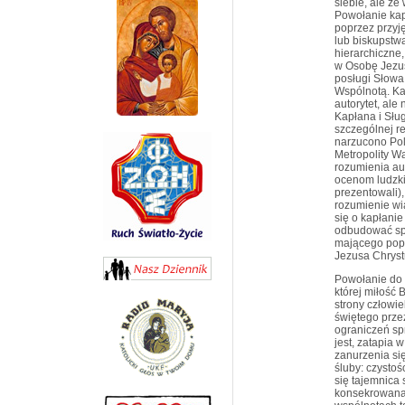
siebie, ale ze
Powołanie ka
poprzez przyję
lub biskupstw
hierarchiczne
w Osobę Jezus
posługi Słowa
Wspólnotą. Ka
autorytet, ale
Kapłana i Słu
szczególnej re
narzucono Pol
Metropolity W
rozumienia au
ocenom ludzkim
prezentowali),
rozumienie wi
się o kapłani
odbudować sp
mającego popr
Jezusa Chryst
Powołanie do 
której miłość 
strony człowie
świętego prze
ograniczeń spr
jest, zatapia
zanurzenia si
śluby: czystoś
się tajemnica
konsekrowana 