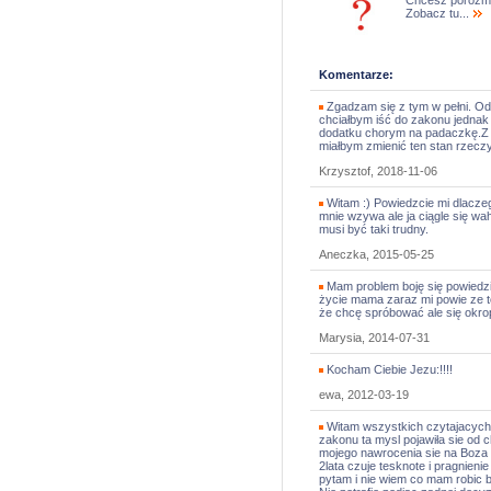
Chcesz porozm
Zobacz tu...
Komentarze:
Zgadzam się z tym w pełni. Odk
chciałbym iść do zakonu jednak 
dodatku chorym na padaczkę.Z t
miałbym zmienić ten stan rzecz
Krzysztof, 2018-11-06
Witam :) Powiedzcie mi dlacze
mnie wzywa ale ja ciągle się wa
musi być taki trudny.
Aneczka, 2015-05-25
Mam problem boję się powiedzi
życie mama zaraz mi powie ze to
że chcę spróbować ale się okro
Marysia, 2014-07-31
Kocham Ciebie Jezu:!!!!
ewa, 2012-03-19
Witam wszystkich czytajacych t
zakonu ta mysl pojawiła sie od 
mojego nawrocenia sie na Boza 
2lata czuje tesknote i pragnieni
pytam i nie wiem co mam robic 