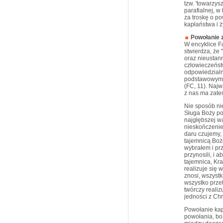
tzw. 'towarzy
parafialnej, w
za troskę o po
kapłaństwa i 
Powołanie 
W encyklice Fa
stwierdza, że
oraz nieustan
człowieczeńst
odpowiedzialno
podstawowym i
(FC, 11). Najw
z nas ma zate
Nie sposób nie
Sługa Boży po
najgłębszej wa
nieskończenie
daru czujemy, 
tajemnicą Boż
wybrałem i prz
przynosili, i a
tajemnica, Kr
realizuje się 
znosi, wszyst
wszystko prze
twórczy realiz
jedności z Ch
Powołanie kapł
powołania, bo