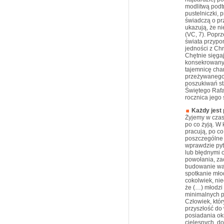
modlitwą podtr
pustelniczki,
świadczą o prz
ukazują, że n
(VC, 7). Poprz
świata przypo
jedności z Ch
Chętnie sięga
konsekrowany
tajemnicę cha
przeżywanego.
poszukiwań st
Świętego Rafa
rocznica jego 
Każdy jest
Żyjemy w czasa
po co żyją. W 
pracują, po c
poszczególne 
wprawdzie pyt
lub błędnymi 
powołania, zac
budowanie war
spotkanie mło
cokolwiek, ni
że (…) młodzi 
minimalnych po
Człowiek, któ
przyszłość do
posiadania ok
cielesnych, d