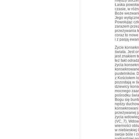
między doczes
Łaska powołan
czasie, w różn
Boże wezwanie
Jego wyłącznej
Powołując czł
zarazem przez
przeżywania t
coraz to nowe
i z pasją ewa
Życie konsekr
świata. Jest 
jest znakiem t
też fakt odrad
życia konsekr
konsekrowane
pustelników. 
z Kościołem l
pozostają w św
dziewicy kons
mocnego zaan
pośrodku świat
Bogu się buntu
nędzy duchowo
konsekrowani s
przeżywanej j
życia wdowiego
(VC, 7). Wdow
wierności obl
w niebieskiej 
swoje bóle i 
najbardziej po