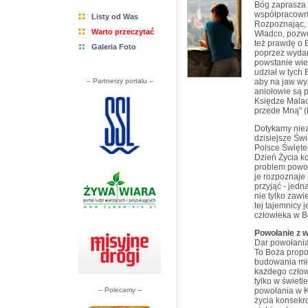
Bóg zaprasza 
współpracowni
Listy od Was
Rozpoznając, i
Warto przeczytać
Władco, pozw
też prawdę o B
Galeria Foto
poprzez wydar
powstanie wie
udział w tych
-- Partnerzy portalu --
aby na jaw wys
aniołowie są 
Księdze Malac
przede Mną" (P
Dotykamy niez
dzisiejsze Św
Polsce Święte
Dzień Życia k
problem powoł
je rozpoznaje 
przyjąć - jedn
nie tylko zawi
tej tajemnicy 
człowieka w B
Powołanie z 
Dar powołania 
To Boża propo
budowania mił
każdego człow
tylko w świetl
-- Polecamy --
powołania w K
życia konsekr