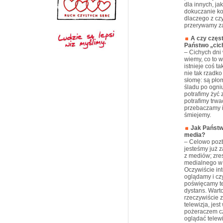
dla innych, j
dokuczanie ko
dlaczego z cz
przerywamy 
A czy częs
Państwo „cic
– Cichych dni
wiemy, co to w
istnieje coś ta
nie tak rzadko
słomę: są płom
śladu po ogni
potrafimy żyć 
potrafimy trw
przebaczamy i 
śmiejemy.
Jak Państw
media?
– Celowo pozb
jesteśmy już z
z mediów; zre
medialnego w 
Oczywiście int
oglądamy i czy
poświęcamy te
dystans. Wart
rzeczywiście 
telewizja, jes
pożeraczem c
oglądać telew