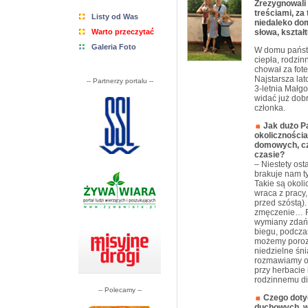
Zrezygnowali 
treściami, za 
Listy od Was
niedaleko domu
Warto przeczytać
słowa, kształ
Galeria Foto
W domu państw
ciepła, rodzin
chował za fote
Najstarsza lat
-- Partnerzy portalu --
3-letnia Małgo
widać już dob
członka.
Jak dużo P
okolicznościa
domowych, cz
czasie?
– Niestety os
brakuje nam t
Takie są okol
wraca z pracy
przed szóstą)
zmęczenie… Ro
wymiany zdań 
biegu, podcza
możemy porozm
niedzielne śn
rozmawiamy o 
przy herbacie
rodzinnemu d
-- Polecamy --
Czego doty
duchowych, wy