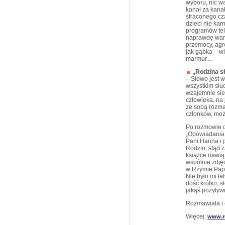
wyboru, nic w
kanał za kanał
straconego cz
dzieci nie kar
programów tel
naprawdę wart
przemocy, agre
jak gąbka – wi
marmur…
„Rodzina s
– Słowo jest 
wszystkim słuc
wzajemnie sie
człowieka, na 
ze sobą rozmaw
członków, moż
Po rozmowie d
„Opowiadania 
Pani Hanna i 
Rodzin, stąd 
książce nawiąz
wspólnie zdjęci
w Rzymie Papi
Nie było mi ła
dość krótko, 
jakąś pozytyw
Rozmawiała i
Więcej:
www.r