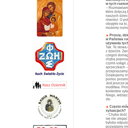
w tych rozm
– Rozmawiamy 
które dotyczą
naszych dziec
również. O pol
obojętni na to
możemy rozma
Proszę, dzi
w Państwa rod
używania tyc
Tak. Te słowa 
z dziećmi. Zw
czegoś domaga
chyba poprosz
czymś ustąpi,
sprzeczkach – 
przepraszamy 
Dziękujemy im
pomoc prosim
Jest jeszcze j
modlitwa. Pro
konkretne sytu
Niego, wdzięc
zło.
Często mów
sytuacjach?
– Chyba dość 
się nie ulega
byłoby odpuśc
pozwalamy im 