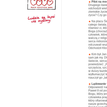
Pilot na me
Drugiego kwie
odchodził wiel
ziemskie życi
życia? Czy go
Na placu Świ
całego świata.
również ci, kt
Boga (chociaż
człowiek, któr
walczą z relig
serca milionów
odczuwali wszy
Odchodził Ktoś
Kim był Jan
sam jak my. D
świecie, serc
powiedzieć: „P
szczęścia, szc
w duszy każde
wytłumaczyć to
nauczył go „la
Lądowanie
Odpowiedź na 
Paweł II od p
Bogu, który je
człowieka prag
który ofiarow
nasze grzechy 