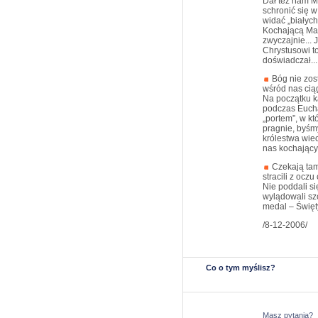
Dał też nam M
schronić się 
widać „białych
Kochającą Mat
zwyczajnie... 
Chrystusowi to
doświadczał...
Bóg nie zos
wśród nas cią
Na początku 
podczas Euchar
„portem”, w k
pragnie, byśmy
królestwa wiec
nas kochający
Czekają tam 
stracili z ocz
Nie poddali si
wylądowali sz
medal – Święt
/8-12-2006/
Co o tym myślisz?
Masz pytania?