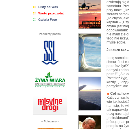
otwierają się 
samolotu. Prze
Listy od Was
przy mnie. „Dz
Warto przeczytać
sterami samol
„To chyba jak
Galeria Foto
kapitan – „Cz
chyba jest ni
odpowiadam: „
-- Partnerzy portalu --
nie mam zielon
tego nie uczył
myślę sobie.
Jeszcze raz ..
Lecę samolote
chmur. Jest cu
potrafisz żyć?
namysłu odpow
potrafi”. „Ale 
Przecież żyję,
każdy..., i cz
pomyśleć, ale
Cel na hor
Każdy z nas le
wie jak lecieć
nam się, że wi
tak naprawdę t
uczą nas najpi
„instruktorami
-- Polecamy --
próbują nas pr
przepis na życ