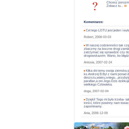
Chcesz porozm
Zobacz tu...
Komentarze:
Cel tego LOTU jest jeden i 
Robert, 2008-03-03
W naszej codzienności tak cz
zbaczmy na boczne drogi zamia
zatrzymać się sprawdzić czy dob
drogowskazem. Warto, bo błądz
Antosia, 2007-02-24
Kilka dni temu swoja ziemska
ks.Andrzej B.Byl z nami ponad 
deszczu,wiatru,sniegu...przyby
parafian,a oni Jego.Dzis dziek
wielkiego Czlowieka.
doga, 2007-02-04
Dzięki! Tego mi było trzeba- ta
treści, które powinny nam towar
zapominamy.
Ania, 2006-12-09