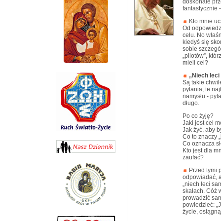
doskonałe prz
fantastycznie 
Kto mnie uc
Od odpowiedzi
celu. No właśni
kiedyś się sk
sobie szczegó
„pilotów”, któr
mieli cel?
„Niech leci
Są takie chwil
pytania, te na
namysłu - pyta
długo.
Po co żyję?
Jaki jest cel 
Jak żyć, aby 
Co to znaczy 
Co oznacza sł
Kto jest dla 
zaufać?
Przed tymi p
odpowiadać, al
„niech leci sa
skałach. Cóż w
prowadzić sam
powiedzieć: „
życie, osiągną