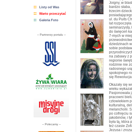
Joigny, w bla
bardzo słaba,
Listy od Was
trzecim dziec
Warto przeczytać
posiadającego
ul. du Puits C
Galeria Foto
lat rozpoczęł
seminarzysty,
do święceń kap
-- Partnerzy portalu --
7-mych w miej
przewodnictwe
dziedzinach w
sobie podstawy
przyrodniczych
na zabawy z p
regionie świę
rodzinie nie z
radosnego us
spokojnego ro
się Rewolucja 
Okazały się w
wieku wykaza
Pasjonowała j
pracowni biel
człowiekiem p
kulturalną, de
melancholii. S
po cofnięciu s
jakobinów, i t
była tą, któr
-- Polecamy --
też czasie Zo
Jezusa i zrozu