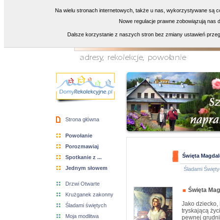
Na wielu stronach internetowych, także u nas, wykorzystywane są co
Nowe regulacje prawne zobowiązują nas do
Dalsze korzystanie z naszych stron bez zmiany ustawień przeg
Strona główna
Powołanie
Porozmawiaj
Święta Magdal
Spotkanie z ...
Jednym słowem
Śladami Święty
Drzwi Otwarte
Święta Mag
Krużganek zakonny
Jako dziecko,
Śladami świętych
tryskającą życ
Moja modlitwa
pewnej grudni