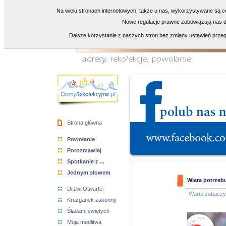
Na wielu stronach internetowych, także u nas, wykorzystywane są co
Nowe regulacje prawne zobowiązują nas do
Dalsze korzystanie z naszych stron bez zmiany ustawień przeg
Strona główna
Powołanie
Porozmawiaj
Spotkanie z ...
Jednym słowem
Wiara potrzebu
Drzwi Otwarte
Warto zobacz
Krużganek zakonny
Śladami świętych
Moja modlitwa