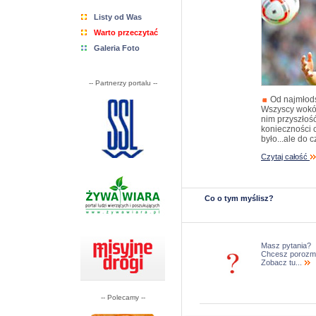
Listy od Was
Warto przeczytać
Galeria Foto
-- Partnerzy portalu --
Od najmłodsz
Wszyscy wokół
nim przyszłoś
konieczności ci
było...ale do c
Czytaj całość
Co o tym myślisz?
Masz pytania?
Chcesz porozm
Zobacz tu...
-- Polecamy --