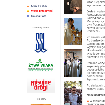
wzór Niepokal
wychowawczej 
Listy od Was
Warto przeczytać
Jesteśmy pier
Rzeczypospoli
Galeria Foto
Założył nas w
Maryi Papczy
była Puszcza 
-- Partnerzy portalu --
Nowej Jerozoli
Porzecze).
Po śmierci Zał
Po bardzo dy
Czcigodnego S
Wyszyńskiego 
likwidowali ko
tylko jeden ma
nie wolno był
Pomimo wszyst
wspaniały pla
pozostał tylk
do Zgromadzen
porozumieniu 
Zgromadzenie
Po stu latach
księży i braci.
Nasz charyzm
-- Polecamy --
W misterium
głosimy pierws