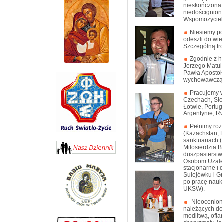
nieskończona 
niedoścignio
Wspomożyciel
Niesiemy po
odeszli do wi
Szczególną tr
Zgodnie z h
Jerzego Matul
Pawła Apostoł
wychowawczą
Pracujemy w
Czechach, Słow
Łotwie, Portug
Argentynie, Rw
Pełnimy rozm
(Kazachstan, 
sanktuariach 
Miłosierdzia 
duszpasterstw
Osobom Uzale
stacjonarne i
Sulejówku i 
po pracę nauk
UKSW).
Nieoceniony
należących d
modlitwą, ofia