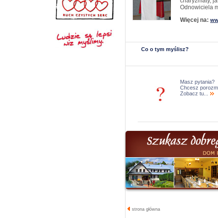
charyzmaty, ja
Odnowiciela m
Więcej na:
ww
Co o tym myślisz?
Masz pytania?
Chcesz porozm
Zobacz tu...
strona główna