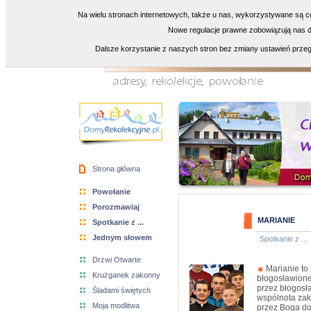
Na wielu stronach internetowych, także u nas, wykorzystywane są co
Nowe regulacje prawne zobowiązują nas do
Dalsze korzystanie z naszych stron bez zmiany ustawień przeg
Strona główna
Powołanie
Porozmawiaj
MARIANIE
Spotkanie z ...
Jednym słowem
Spotkanie z ...
Drzwi Otwarte
Marianie to
Krużganek zakonny
błogosławione
przez błogosł
Śladami świętych
wspólnota zak
Moja modlitwa
przez Boga do