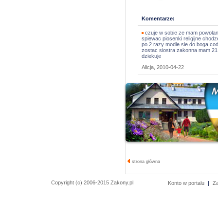
Komentarze:
czuje w sobie ze mam powolani
spiewac piosenki religijne chodz
po 2 razy modle sie do boga cod
zostac siostra zakonna mam 21 
dziekuje
Alicja, 2010-04-22
strona główna
Copyright (c) 2006-2015 Zakony.pl
Konto w portalu
|
Z