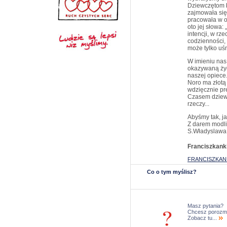
Dziewczętom b
zajmowała się
pracowała w og
oto jej słowa:
intencji, w rz
codzienności, 
może tylko uś
W imieniu nas
okazywaną życz
naszej opiece
Noro ma złotą
wdzięcznie pr
Czasem dziewc
rzeczy...
Abyśmy tak, ja
Z darem modli
S.Władyslawa
Franciszkank
FRANCISZKANK
Co o tym myślisz?
Masz pytania?
Chcesz porozm
Zobacz tu...