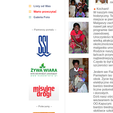
ni
Listy od Was
Kochani!
Warto przeczytać
W naszym niep
historyczny. To
Galeria Foto
miejsce w pie
Malgaszy zachę
nawet jak wszys
-- Partnerzy portalu --
programie świę
zawodowej.
Uroczystości tr
wielką atrakcj
okolicznościo
malgaska uroc
Rodzice naszyc
tańcach przyno
najbiedniejszy
Często to był 
szczerości ser
Jestem we Fia
Pamiętam las
obok. Życie by
elektryczne m
bardzo biedne
liczne potoms
i dorosłych.
Dziś nasz ośro
wezwaniem św.
OO.Kapucyni. W
-- Polecamy --
bardzo biedny
stołówce szko