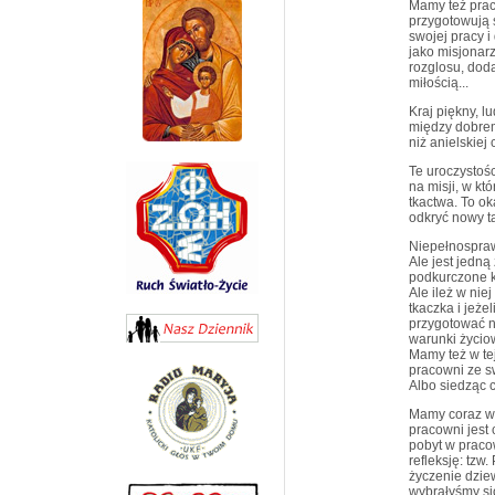
Mamy też prac
przygotowują s
swojej pracy i
jako misjonarz
rozglosu, dod
miłością...
Kraj piękny, l
między dobrem
niż anielskiej 
Te uroczystoś
na misji, w kt
tkactwa. To ok
odkryć nowy ta
Niepełnospraw
Ale jest jedną
podkurczone k
Ale ileż w niej
tkaczka i jeże
przygotować n
warunki życiow
Mamy też w te
pracowni ze s
Albo siedząc c
Mamy coraz wi
pracowni jest
pobyt w pracow
refleksję: tzw
życzenie dzie
wybrałyśmy si