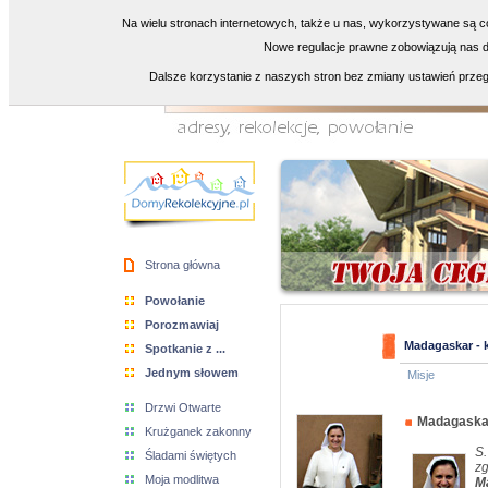
Na wielu stronach internetowych, także u nas, wykorzystywane są co
Nowe regulacje prawne zobowiązują nas do
Dalsze korzystanie z naszych stron bez zmiany ustawień przeg
Strona główna
Powołanie
Porozmawiaj
Madagaskar - 
Spotkanie z ...
Jednym słowem
Misje
Drzwi Otwarte
Madagaskar
Krużganek zakonny
S.
Śladami świętych
zg
Moja modlitwa
M