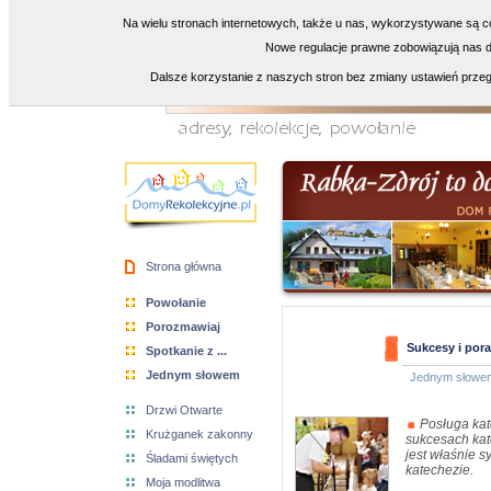
Na wielu stronach internetowych, także u nas, wykorzystywane są co
Nowe regulacje prawne zobowiązują nas do
Dalsze korzystanie z naszych stron bez zmiany ustawień przeg
Strona główna
Powołanie
Porozmawiaj
Sukcesy i pora
Spotkanie z ...
Jednym słowem
Jednym słowe
Drzwi Otwarte
Posługa kat
Krużganek zakonny
sukcesach kat
jest właśnie s
Śladami świętych
katechezie.
Moja modlitwa