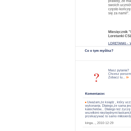
prawdy, że ma
swoich ucznió
często kończę
się za nami!”.
Miesięcznik "
Loretanki CS
LORETANKI -
Co o tym myślisz?
Masz pytania?
Chcesz porozm
Zobacz tu...
Komentarze:
Uważam,że ksiądz , który uczy
wykonania. Dlatego,że sama jes
katechetów... Dlatego też życzę
wszelkimi niezbędnymi łaskami,k
przekazywać to samo miłosierdz
kinga..., 2010-12-29