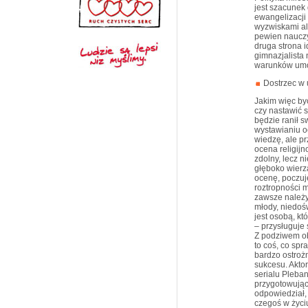
jest szacunek 
ewangelizacji
wyzwiskami al
pewien nauczyc
druga strona i
gimnazjalista 
warunków umow
Dostrzec w 
Jakim więc by
czy nastawić 
będzie ranił 
wystawianiu oc
wiedzę, ale pr
ocena religij
zdolny, lecz n
głęboko wierzą
ocenę, poczuje
roztropności 
zawsze należy
młody, niedoś
jest osobą, k
– przysługuje
Z podziwem ob
to coś, co spr
bardzo ostrożn
sukcesu. Akto
serialu Pleban
przygotowując
odpowiedział, 
czegoś w życiu