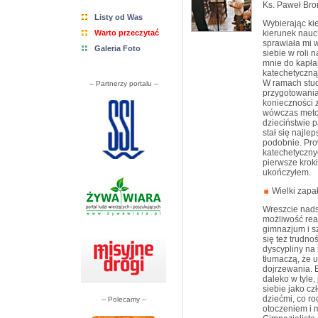
Ks. Paweł Bro
Listy od Was
Wybierając kie
Warto przeczytać
kierunek naucz
sprawiała mi w
Galeria Foto
siebie w roli 
mnie do kapła
katechetyczną
W ramach stud
-- Partnerzy portalu --
przygotowania
konieczności 
wówczas metod
dzieciństwie p
stał się najl
podobnie. Pro
katechetyczny
pierwsze krok
ukończyłem.
Wielki zapał
Wreszcie nads
możliwość rea
gimnazjum i sz
się też trudno
dyscypliny na
tłumaczą, że 
dojrzewania. B
daleko w tyle,
siebie jako cz
dziećmi, co ro
-- Polecamy --
otoczeniem i 