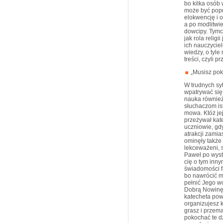
bo kilka osób 
może być popu
elokwencję i o
a po modlitwi
dowcipy. Tymc
jak rola relig
ich nauczycie
wiedzy, o tyle
treści, czyli 
„Musisz poko
W trudnych sy
wpatrywać się
nauka również
słuchaczom ist
mowa. Któż je
przeżywał kat
uczniowie, gdy
atrakcji zami
ominęły także 
lekceważeni, 
Paweł po wyst
cię o tym inny
świadomości fa
bo nawrócić m
pełnić Jego w
Dobrą Nowinę 
katecheta powi
organizujesz k
grasz i przema
pokochać te dz