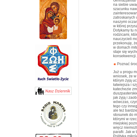
Gimnazjalista
na siebie uwa
szacunku nawet
zainteresowani
zatroskanych 
naszymi oczam
w której przys
Dotykamy tu n
rodzicami, kt
nauczycieli mo
przekonuję, ż
w domach mitu
staje się wyc
konsekwencji.
Poznać śro
Już u progu mo
wniosek, że w
którym żyją uc
łatwiejsza i s
katechezie zmi
duszpasterskie
jak żyją i za
wówczas, czy
tego czy inneg
ale też bardzi
stosunek do mn
którymi w rzec
miejskiej pozn
wręcz niemożli
parafii. Jak w
Polityka miłoś