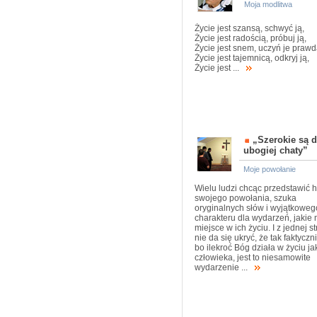
Moja modlitwa
Życie jest szansą, schwyć ją,
Życie jest radością, próbuj ją,
Życie jest snem, uczyń je prawd
Życie jest tajemnicą, odkryj ją,
Życie jest ...
„Szerokie są d
ubogiej chaty”
Moje powołanie
Wielu ludzi chcąc przedstawić hi
swojego powołania, szuka
oryginalnych słów i wyjątkoweg
charakteru dla wydarzeń, jakie 
miejsce w ich życiu. I z jednej s
nie da się ukryć, że tak faktyczni
bo ilekroć Bóg działa w życiu ja
człowieka, jest to niesamowite
wydarzenie ...