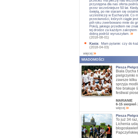
przecież ma pieczę nad wszystki
przystępna dla nas oferta podróż
przez wcześniejsze 50 lat. Kie
świętą, po nie staram się osta
uczestniczę w Eucharystii. Co 
przeciwności, których ciągle jes
pół roku zwerbowano mnie do gr
Pokój, jakiego przedtem nie znał
tej drodze za każdym zakrętem sz
dobrą podróż wyruszyłam.
(2018-08-01)
Kasia
: Mam pytanie: czy do ka
(2018-04-03)
więcej
WIADOMOŚCI
Piesza Pielg
Biała Dycha 
pielgrzymki n
zawsze kilku
sprzyja modl
Nie brakuje ś
festiwal pios
MARIANIE
6-15 sierpień
więcej
Piesza Pielgr
To już 34 raz
Lichenia udaj
błogosławień
Papczyńskieg