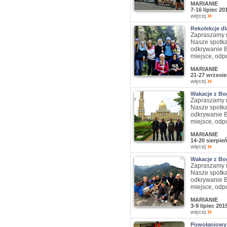
MARIANIE
7-16 lipiec 20
więcej
Rekolekcje d
Zapraszamy n
Nasze spotka
odkrywanie B
miejsce, odp
MARIANIE
21-27 wrzesie
więcej
Wakacje z Bog
Zapraszamy n
Nasze spotka
odkrywanie B
miejsce, odp
MARIANIE
14-20 sierpie
więcej
Wakacje z Bo
Zapraszamy n
Nasze spotka
odkrywanie B
miejsce, odp
MARIANIE
3-9 lipiec 20
więcej
Powołaniowy 