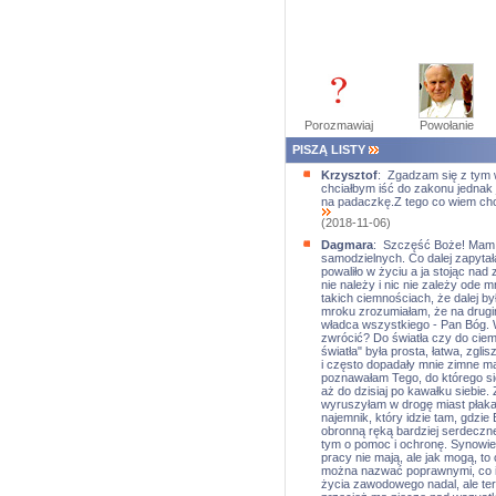
Porozmawiaj
Powołanie
PISZĄ LISTY
Krzysztof
: Zgadzam się z tym w
chciałbym iść do zakonu jednak 
na padaczkę.Z tego co wiem cho
(2018-11-06)
Dagmara
: Szczęść Boże! Mam 5
samodzielnych. Co dalej zapytała
powaliło w życiu a ja stojąc na
nie należy i nic nie zależy ode 
takich ciemnościach, że dalej by
mroku zrozumiałam, że na drugim 
władca wszystkiego - Pan Bóg. W
zwrócić? Do światła czy do cie
światła" była prosta, łatwa, zgl
i często dopadały mnie zimne m
poznawałam Tego, do którego si
aż do dzisiaj po kawałku siebie.
wyruszyłam w drogę miast płakać
najemnik, który idzie tam, gdzi
obronną ręką bardziej serdeczne
tym o pomoc i ochronę. Synowie s
pracy nie mają, ale jak mogą, to 
można nazwać poprawnymi, co i 
życia zawodowego nadal, ale tera