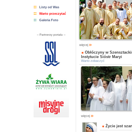
Listy od Was
Warto przeczytać
Galeria Foto
-- Partnerzy portalu --
więcej
Obłóczyny w Szensztack
Instytucie Sióstr Maryi
Warto zobaczyć
więcej
Życie jest sza