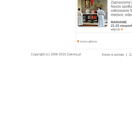
Zapraszamy n
Nasze spotka
odkrywanie B
miejsce, odp
MARIANIE
21-23 sierpie
więcej
strona główna
Copyright (c) 2006-2015 Zakony.pl
Konto w portalu
|
Z