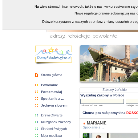
Na wielu stronach internetowych, także u nas, wykorzystywane są co
Nowe regulacje prawne zobowiązują nas do
Dalsze korzystanie z naszych stron bez zmiany ustawień przeg
Strona główna
Powołanie
Zakony żeńskie
Porozmawiaj
Wyszukaj Zakony w Polsce
Spotkanie z ...
Jednym słowem
słowo lub nazwa
miejsco
Chcesz poznać pomysł na
DOSKO
Drzwi Otwarte
Krużganek zakonny
MARIANIE
Spotkanie z ...
Śladami świętych
Moja modlitwa