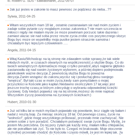
kl. Robert G. SDS - salwatorianin, 2011-05-07
Jak juz jestes w zakonie to masz pewnosc ze pojdziesz do nieba...??
Sylwia, 2011-04-25
Witam wszystkich mam 18 lat , ostatnio zastanawiam sie nad moim zyciem i
zadaje sobie pytanie czy moglabym zostac zakonnica ? nie mam szczescia w
milosci i nigdy nie mialam mysle ze moze powinnam porzucic takie dazenia i
zamiast ulazac sie nad soba przez reszte zycia zrobic cos pozytecznego slozyc
Bogu byc moze on wypelnilby moja pustke jestem strasznie samotna i
chcialabym byc lepszym czlowiekiem .....
Angela, 2011-04-15
Witaj Kasiu!Wchodząc na tą stronę nie zdawałem sobie sprawy,że tak wiele
młodych myśli , w czasach otwartych na współczesność,o służbie Bogu. Co do
twoich wewnętrzych dylematów,to mogę ci tylko poradzić,abyś najpierw głęboko
zastanowiła się nad swoim życiowym wyborem, a póżniej dopiero podejmowała
jakiekolwiek ważne decyzje.Z pewnością służba Bogu to poważna
decyzja.Zanim wstąpisz do zakonu,wycisz się i posłuchaj głosu swojego
"wnętrza". Był taki czas w moim życiu,kiedy sam pomyślałem o mojej
przyszłości w Kościele jako kapłan.Niedawno skończyłem 17 lat,więc jest
jeszcze trochę czasu,w którym zdecyduję o wybraniu odpowiedniej ścieżki
życiowej. Gdy kiedyś pojawisz się na tej stronie,możesz do mnie napisać
Wszystkim życzę powodzenia na życiowych ścieżkach:)
Hubert, 2010-01-30
Już od kilku lat w moich myślach pojawiało się powołanie, lecz ciągle się bałam i
nadal z resztą boję. Za miesiąc skończę 18 lat. Od pewnego czasu, życie na
"wolności", gdzie mogę wszystkiego próbować, przestało mnie zachwycać. Nie
umiem sobie z tym poradzić. Chciałabym poświęcić swoje życie Bogu. Myślę, że
jestem Mu potrzebna. Do tej pory żyłam jak każdy inny, miałam kilku chłopaków,
ale nie potrafiłam tak żyć. To nie było to. Czegoś mi brakowało. Moje otoczenie
(szkolne) przestało chodzić do Kościoła i często mówili, że jest im lepiej tak. Ja