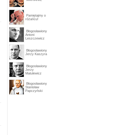
Pamiętajmy o
różańcu!
Błogosławiony
Antoni
Leszczewicz
Błogosławiony
Jerzy Kaszyra
Błogosławiony
Jerzy
Matulewicz
Błogosławiony
Stanisław
Papczyński