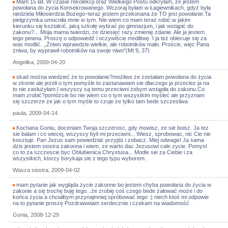
Mam 15 lat. W czasie rekolekcji oraz Wielkiego Postu odkryłam, że jestem
powołana do życia Konsekrowanego. Wczoraj byłam w Łagiewnikach, gdyż była
niedziela Miłosierdzia Bożego~teraz jestem przekonana że TO jest powołanie.Ta
pielgrzymka umocniła mnie w tym. Nie wiem co mam teraz robić:w jakim
kierunku się kształcić, jaką szkołę wybrać po gimnazjum, i jak wstąpić do
zakonu?... Moja mama twierdzi, że dziesięć razy zmienię zdanie. Ale ja jestem
tego pewna. Proszę o odpowiedź i oczywiście modlitwę. I ja też obiecuje się za
was modlić. ,,Żniwo wprawdzie wielkie, ale robotników mało. Proście, więc Pana
żniwa, by wyprawił robotników na swoje niwo"(Mt 9, 37)
Angelika, 2009-04-20
skad można wiedzieć że to powołanie?możliwe że zostałam powołana do życia
w zkonie ale jeżeli o tym pomyśle to zastanawiam sie dlaczego ja przeciez ja na
to nie zasłużyłam.I wszyscy są temu przeciwni żebym wstąpiła do zakonu.Co
mam zrobić?pomóżcie bo nie wiem co o tym wszystkim myśleć ale przyznam
się szczerze że jak o tym myśle to czuje że tylko tam bede szczesliwa
paula, 2009-04-14
Kochana Goniu, doceniam Twoja szczerosc, gdy mowisz, ze sie boisz. Ja tez
sie balam i co wiecej, wszyscy byli mi przeciwni... Wiesz, sprobowac, nic Cie nie
kosztuje. Pan Jezus sam powiedzial: przyjdz i zobacz. Miej odwage! Ja sama
dzis jestem siostra zakonna i wiem, ze warto dac Jezusowi cale zycie. Pomysl
co to za szczescie byc Oblubienica Chrystusa... Modle sie za Ciebie i za
wszystkich, ktorzy borykaja sie z tego typu wyborem.
Wasza siostra, 2009-04-02
mam pytanie jak wygląda życie zakonne bo jestem chyba powołana do życia w
zakonie a się trochę boję tego...że zrobię coś czego bede żałować może i do
końca życia a chciałbym przynajmniej spróbować tego :) niech ktoś mi odpowie
na to pytanie proszę Pozdrawwiam serdecznie i czekam na wiadomość
Gonia, 2008-12-29