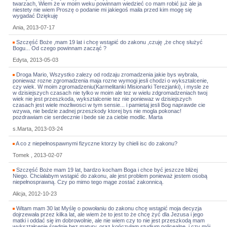
twarzach, Wiem że w moim weku powinnam wiedzieć co mam robić już ale ja
niestety nie wiem Proszę o podanie mi jakiegoś maila przed kim mogę się
wygadać Dziękuję
Ania, 2013-07-17
Szczęść Boże ,mam 19 lat i chcę wstąpić do zakonu ,czuję ,że chcę służyć
Bogu... Od czego powinnam zacząć ?
Edyta, 2013-05-03
Droga Mario, Wszystko zalezy od rodzaju zromadzenia jakie bys wybrala,
poniewaz rozne zgromadzenia maja rozne wymogi jesli chodzi o wyksztalcenie,
czy wiek. W moim zgromadzeniu(Karmelitanki Misionarki Terezjanki), i mysle ze
w dzisiejszych czasach nie tylko w moim ale tez w wielu zdgromadzeniach twoj
wiek nie jest przeszkoda, wyksztalcenie tez nie poniewaz w dzisiejszych
czasach jest wiele mozliwosci w tym sensie... i pamietaj jesli Bog naprawde cie
wzywa, nie bedzie zadnej przeszkody ktorej bys nie mogla pokonac!
pozdrawiam cie serdecznie i bede sie za ciebie modlic. Marta
s.Marta, 2013-03-24
A co z niepełnospawnymi fizyczne ktorzy by chieli isc do zakonu?
Tomek , 2013-02-07
Szczęść Boże mam 19 lat, bardzo kocham Boga i chce być jeszcze bliżej
Niego. Chciałabym wstąpić do zakonu, ale jest problem ponieważ jestem osobą
niepełnosprawną. Czy po mimo tego mąge zostać zakonnicą.
Alicja, 2012-10-23
Witam mam 30 lat Myślę o powołaniu do zakonu chcę wstąpić moja decyzja
dojrzewała przez kilka lat, ale wiem że to jest to że chcę żyć dla Jezusa i jego
matki i oddać się im dobrowolnie, ale nie wiem czy to nie jest przeszkodą mam
wykształcenie średnie bez matury, oraz kończyłam studium policealne, i czy mój