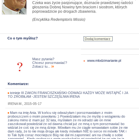
Czeka was życie pasjonujące, doznacie prawdziwej radości
głoszenia Dobrej Nowiny tym braciom i siostrom, których
poprowadzicie po drogach zbawienia.
(Encyklika Redemptoris Missio)
Co o tym myślisz?
Masz pytania?
www.mlodzimarianie.pl
Chcesz porozmawiać?
Zobacz tu...
Komentarze:
istnieje III ZAKON FRANCISZKAŃSKI-ODWAGI KAŻDY MOŻE WSTĄPIĆ I JA
TO ZROBIŁAM -JESTEM SZCZĘŚLIWA IRENA
IRENA M., 2015-05-17
Mam na imię Ania. W końcu się odważyłam i porozmawiałam z moim
proboszczem o moim powołaniu :) Powiedziałam mu że myślę o wstąpieniu do
zakonu mimo iż mam już 32 lata, myślałam że mi odradzi ale on mnie
zaszokował powiedział że od dawna chciał już ze mną o tym porozmawiać bo
widział że coś się ze mną dzieje. Mówiłam mu że ciągle wmawiałam sobie że nie
dam rady, że to nie moja droga ale kiedy mówiłam NIE to serce mi mówiło TAK i
to Tak było coraz mocniejsze Bóg nie dał mi zapomnieć ani na chwilę o sobie
zapomnieć . Kiedy proboszcz mnie wysłuchał to mi powiedział że on wie że ja