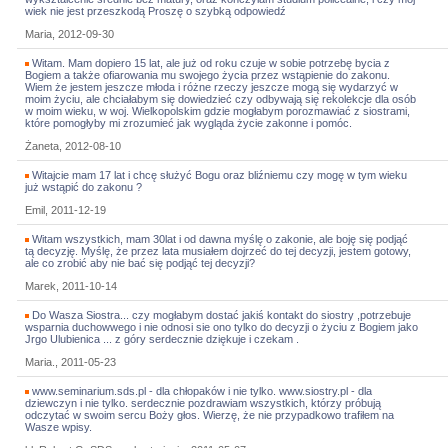
wiek nie jest przeszkodą Proszę o szybką odpowiedź
Maria, 2012-09-30
Witam. Mam dopiero 15 lat, ale już od roku czuje w sobie potrzebę bycia z
Bogiem a także ofiarowania mu swojego życia przez wstąpienie do zakonu.
Wiem że jestem jeszcze młoda i różne rzeczy jeszcze mogą się wydarzyć w
moim życiu, ale chciałabym się dowiedzieć czy odbywają się rekolekcje dla osób
w moim wieku, w woj. Wielkopolskim gdzie mogłabym porozmawiać z siostrami,
które pomogłyby mi zrozumieć jak wygląda życie zakonne i pomóc.
Żaneta, 2012-08-10
Witajcie mam 17 lat i chcę służyć Bogu oraz bliźniemu czy mogę w tym wieku
już wstąpić do zakonu ?
Emil, 2011-12-19
Witam wszystkich, mam 30lat i od dawna myślę o zakonie, ale boję się podjąć
tą decyzję. Myślę, że przez lata musiałem dojrzeć do tej decyzji, jestem gotowy,
ale co zrobić aby nie bać się podjąć tej decyzji?
Marek, 2011-10-14
Do Wasza Siostra... czy mogłabym dostać jakiś kontakt do siostry ,potrzebuje
wsparnia duchowwego i nie odnosi sie ono tylko do decyzji o życiu z Bogiem jako
Jrgo Ulubienica ... z góry serdecznie dziękuje i czekam .
Maria., 2011-05-23
www.seminarium.sds.pl - dla chłopaków i nie tylko. www.siostry.pl - dla
dziewczyn i nie tylko. serdecznie pozdrawiam wszystkich, którzy próbują
odczytać w swoim sercu Boży głos. Wierzę, że nie przypadkowo trafiłem na
Wasze wpisy.