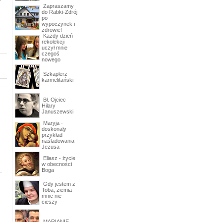
Zapraszamy
do Rabki-Zdrój
po
wypoczynek i
zdrowie!
Każdy dzień
rekolekcji
uczył mnie
czegoś
nowego
Szkaplerz
karmelitański
Bł. Ojciec
Hilary
Januszewski
Maryja -
doskonały
przykład
naśladowania
Jezusa
Eliasz - życie
w obecności
Boga
Gdy jestem z
Toba, ziemia
mnie nie
cieszy
MARIANIE