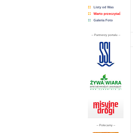
Listy od Was
Warto przeczytać
Galeria Foto
-- Partnerzy portalu --
-- Polecamy --