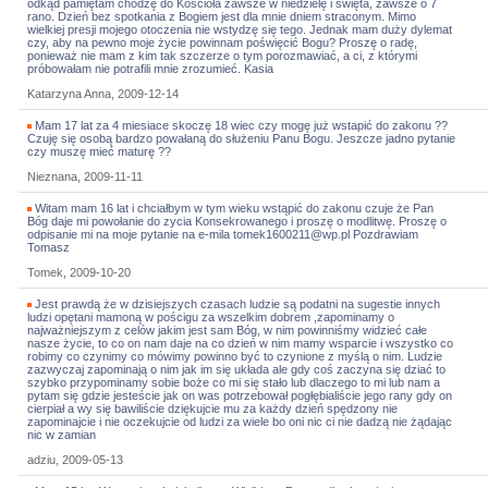
odkąd pamiętam chodzę do Kościoła zawsze w niedzielę i święta, zawsze o 7
rano. Dzień bez spotkania z Bogiem jest dla mnie dniem straconym. Mimo
wielkiej presji mojego otoczenia nie wstydzę się tego. Jednak mam duży dylemat
czy, aby na pewno moje życie powinnam poświęcić Bogu? Proszę o radę,
ponieważ nie mam z kim tak szczerze o tym porozmawiać, a ci, z którymi
próbowałam nie potrafili mnie zrozumieć. Kasia
Katarzyna Anna, 2009-12-14
Mam 17 lat za 4 miesiace skoczę 18 wiec czy mogę już wstapić do zakonu ??
Czuję się osobą bardzo powałaną do służeniu Panu Bogu. Jeszcze jadno pytanie
czy muszę mieć maturę ??
Nieznana, 2009-11-11
Witam mam 16 lat i chciałbym w tym wieku wstąpić do zakonu czuje że Pan
Bóg daje mi powołanie do zycia Konsekrowanego i proszę o modlitwę. Proszę o
odpisanie mi na moje pytanie na e-mila tomek1600211@wp.pl Pozdrawiam
Tomasz
Tomek, 2009-10-20
Jest prawdą że w dzisiejszych czasach ludzie są podatni na sugestie innych
ludzi opętani mamoną w pościgu za wszelkim dobrem ,zapominamy o
najważniejszym z celów jakim jest sam Bóg, w nim powinniśmy widzieć całe
nasze życie, to co on nam daje na co dzień w nim mamy wsparcie i wszystko co
robimy co czynimy co mówimy powinno być to czynione z myślą o nim. Ludzie
zazwyczaj zapominają o nim jak im się układa ale gdy coś zaczyna się dziać to
szybko przypominamy sobie boże co mi się stało lub dlaczego to mi lub nam a
pytam się gdzie jesteście jak on was potrzebował pogłębialiście jego rany gdy on
cierpiał a wy się bawiliście dziękujcie mu za każdy dzień spędzony nie
zapominajcie i nie oczekujcie od ludzi za wiele bo oni nic ci nie dadzą nie żądając
nic w zamian
adziu, 2009-05-13