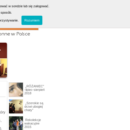
sować w sondzie lub się zalogować.
 sposób.
orzystywanie.
Rozumiem
„RÓŻANIEC”
-lipiec-sierpień
2018
„Szerokie są
drzwi ubogiej
chaty”
tóry
Rekolekcje
,
wakacyjne
2015
).