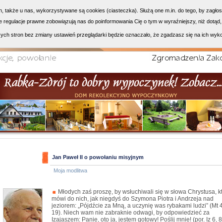
h, także u nas, wykorzystywane są cookies (ciasteczka). Służą one m.in. do tego, by zagło
 regulacje prawne zobowiązują nas do poinformowania Cię o tym w wyraźniejszy, niż dotąd,
ych stron bez zmiany ustawień przeglądarki będzie oznaczało, że zgadzasz się na ich wyk
Jan Paweł II o powołaniu misyjnym
Moja modlitwa
Młodych zaś proszę, by wsłuchiwali się w słowa Chrystusa, k
mówi do nich, jak niegdyś do Szymona Piotra i Andrzeja nad
jeziorem: „Pójdźcie za Mną, a uczynię was rybakami ludzi” (Mt 4
19). Niech wam nie zabraknie odwagi, by odpowiedzieć za
Izajaszem: Panie, oto ja, jestem gotowy! Poślij mnie! (por. Iz 6, 8