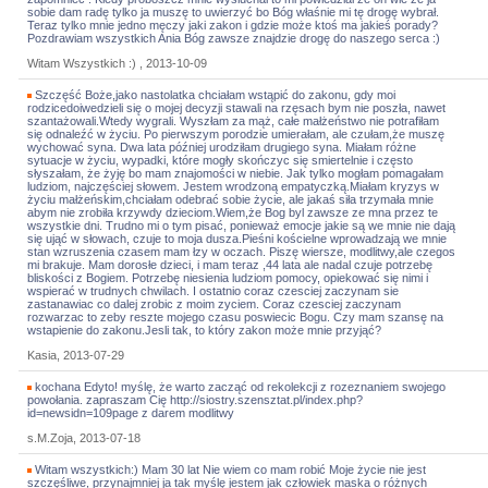
sobie dam radę tylko ja muszę to uwierzyć bo Bóg właśnie mi tę drogę wybrał.
Teraz tylko mnie jedno męczy jaki zakon i gdzie może ktoś ma jakieś porady?
Pozdrawiam wszystkich Ania Bóg zawsze znajdzie drogę do naszego serca :)
Witam Wszystkich :) , 2013-10-09
Szczęść Boże,jako nastolatka chciałam wstąpić do zakonu, gdy moi
rodzicedoiwedzieli się o mojej decyzji stawali na rzęsach bym nie poszła, nawet
szantażowali.Wtedy wygrali. Wyszłam za mąż, całe małżeństwo nie potrafiłam
się odnaleźć w życiu. Po pierwszym porodzie umierałam, ale czułam,że muszę
wychować syna. Dwa lata później urodziłam drugiego syna. Miałam różne
sytuacje w życiu, wypadki, które mogły skończyc się smiertelnie i często
słyszałam, że żyję bo mam znajomości w niebie. Jak tylko mogłam pomagałam
ludziom, najczęściej słowem. Jestem wrodzoną empatyczką.Miałam kryzys w
życiu małżeńskim,chciałam odebrać sobie życie, ale jakaś siła trzymała mnie
abym nie zrobiła krzywdy dzieciom.Wiem,że Bog byl zawsze ze mna przez te
wszystkie dni. Trudno mi o tym pisać, ponieważ emocje jakie są we mnie nie dają
się ująć w słowach, czuje to moja dusza.Pieśni kościelne wprowadzają we mnie
stan wzruszenia czasem mam łzy w oczach. Piszę wiersze, modlitwy,ale czegos
mi brakuje. Mam dorosłe dzieci, i mam teraz ,44 lata ale nadal czuje potrzebę
bliskości z Bogiem. Potrzebę niesienia ludziom pomocy, opiekować się nimi i
wspierać w trudnych chwilach. I ostatnio coraz czesciej zaczynam sie
zastanawiac co dalej zrobic z moim zyciem. Coraz czesciej zaczynam
rozwarzac to zeby reszte mojego czasu poswiecic Bogu. Czy mam szansę na
wstapienie do zakonu.Jesli tak, to który zakon może mnie przyjąć?
Kasia, 2013-07-29
kochana Edyto! myślę, że warto zacząć od rekolekcji z rozeznaniem swojego
powołania. zapraszam Cię http://siostry.szensztat.pl/index.php?
id=newsidn=109page z darem modlitwy
s.M.Zoja, 2013-07-18
Witam wszystkich:) Mam 30 lat Nie wiem co mam robić Moje życie nie jest
szczęśliwe, przynajmniej ja tak myślę jestem jak człowiek maska o różnych