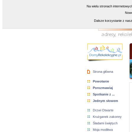
Na wielu stronach internetowyc
Nowe
Dalsze korzystanie z nasz
Strona główna
Powołanie
Porozmawiaj
Spotkanie z ...
Jednym słowem
Drzwi Otwarte
Krużganek zakonny
Śladami świętych
Moja modlitwa