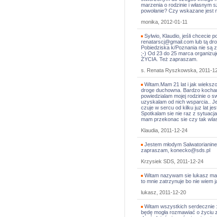
marzenia o rodzinie i własnym sz
powołanie? Czy wskazane jest mi
monika, 2012-01-11
Sylwio, Klaudio, jeśli chcecie
renatarscj@gmail.com lub tą dr
Pobiedziska k/Poznania nie są z
;-) Od 23 do 25 marca organ
ŻYCIA. Też zapraszam.
s. Renata Ryszkowska, 2011-1
Witam.Mam 21 lat i jak wieksz
droge duchowna. Bardzo kocham 
powiedzialam mojej rodzinie o s
uzyskalam od nich wsparcia.. Je
czuje w sercu od kilku juz lat j
Spotkalam sie nie raz z sytuacj
mam przekonac sie czy tak wla
Klaudia, 2011-12-24
Jestem młodym Salwatorianinem.
zapraszam, konecko@sds.pl
Krzysiek SDS, 2011-12-24
Witam nazywam sie lukasz mam 
to mnie zatrzynuje bo nie wiem 
lukasz, 2011-12-20
Witam wszystkich serdecznie :
będę mogła rozmawiać o życiu 