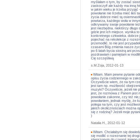
myślałam o tym, by zostać siost
zaskoczył! ale każdy ma inną hi
w jakim wieku je trzeba przyjąć
powołanie nie trzeba mieć ileś 
życia dobrze mieć tą osiemnastkę
powtarza, każdego woła w innym 
odkrywamy swoje powołanie też 
jest niezbędna. niektórzy długo 
gdzie jest ich miejsce. wynika to
konkretnego człowieka. dobrze
pojechać na rekolekcje z rozez
przemodlić. to nie jest przypade
czasami Bóg zmienia nasze życie
po 6 latah bycia siostrą ani pr
pozdrawiam i pamiętam w modlitw
Cię szczęśliwą
s.M.Zoja, 2012-01-13
Witam. Mam pewne pytanie odn
opisu życia codziennego w zako
Oczywiście wiem, że na tym rze
jest tam np. możliwość obejrzeni
muzyki? Oczywiście, jeżeli nie
jest, że rozmowa z Panem jest n
powołanie zakonne, czy też nie,
powołaniem, jednak myślę, że ka
polega na tym, czy jest możliwość
jakich okolicznościach można op
się z rodziną? Jeżeli moje pytan
)
Natalia H., 2012-01-12
Witam. Chciałabym się dowiedz
się modlić o rozeznanie tej dr
stworzonym do czegoś innego ni