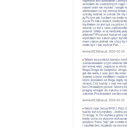
napewno jest powołanie.I pomyś
wróciłam do codziennych zajęć
nawet onim nie myśleć i wogle n
wiedzialam co się zemną dzieje
szkołą.Jednak w szkole źle się 
ją.Po tym jak żuciłam na mejla 
życia.Po kilku dniach stwierdzi
myślałam że jest już za późno.J
wtorek co był z rana zadzwonił
powrót:-)Więc w tą niedzielę ja
właśnie??Przecież Kazał mi za
wybrałam ten zakon gdyż był bl
mam zakon jednak nie chcę by k
miało być i tak wybrał Pan.......
iwona1813@op.pl, 2010-02-18
Witam wszystkich bardzo serd
zastanawiałam czym właśnie dla
ten temat więc ,napiszę w skróci
Boga.Droga do świętości ,droga
jak dla wielu z was jest dla m
świętej często modliłam i nadal 
które dostałam od Boga nigdy ni
stracić.Cóż każdy z nas ma nape
boi.Chcialabym prosić Siostry,któ
pragnę wstąpić do zakonu a naw
zakonie.Pozdrawiam serdecznie
iwona1813@op.pl, 2010-02-10
Niech żyje Jezus!IHS!:) Hej:)
każdy był szczęśliwy...Jedna 
Ci drogę, to On wybiera gdzie i
kiedy uzna za słuszne wskazuje 
powiesz Panu "tak" jak zrobiła to
i zaufała bez względu na wszyst