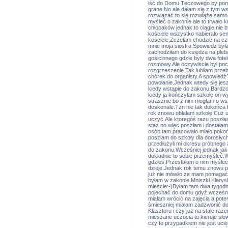
iść do Domu Tęczowego by poma
grane.No ale dałam się z tym w
rozwiązać to się rozwiąże samo
myśleć o zakonie ale to trwało
chłopaków jednak to ciągle nie 
kościele wszystko nabierało se
kościele.Zczęłam chodzić na cz
mnie moja siostra.Spowiedż była
zachodziłam do księdza na pleb
gośicinnego gdzie byly dwa fotele
rozmowy.Ale oczywiście był pocz
rozgrzeszenie.Tak lubiłam prze
chórek do organisty.A spowiedż
powołanie.Jednak wtedy się jes
kiedy wstąpie do zakonu.Bardz
kiedy ja kończyłam szkołę on wy
strasznie bo z nim mogłam o w
doskonale.Tzn nie tak dokońca 
rok znowu oblałam szkołę.Cuż uc
uczyć.Ale ktoregóś razu poszłam
staż no więc poszłam i dostałam
osób tam pracowało miało pokoń
poszlam do szkoły dla dorosłych
przedłużyli mi okresu próbnego a
do zakonu.Wcześniej jednak jak
dokładnie to sobie przemyśleć.
gdzieś.Przestałam o nim myślec
dzieje.Jednak rok temu znowu p
już nie mówiło że mam pomagać
byłam w zakonie Mniszki Klarys
mieście:-)Byłam tam dwa tygodn
pojechać do domu gdyż wcześniej
miałam wrócić na zajęcia a pot
śmieszniej miałam zadzwonić d
Klasztoru i czy już na stałe ra
mieszane uczucia tu kieruje sło
czy to przypadkiem nie jest uci