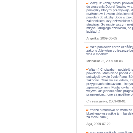
Sądzę, iż każdy został powołan
do głoszenia Dobrej Nowiny w sz
pomiędzy którymi przebywają, d
małżonkowi i swoim dzieciom mił
powołani do służby Bogu w zakon
zakonnikiem, czy człowiekiem 
stawiając Go na pierwszym mie
miejscu drugiego człowieka, bo
ludziach:)
Angelika, 2009-08-05
Pisze ponieważ coraz cześćiej
zakonu .Nie wiem co jeszcze bed
was o modlitwe
Michał lat 22, 2009-08-03
Witam:) Chciałabym podzielić
powołania. Mam nieco ponad 20 
poświęcić swoje życie Panu. Bó
zakonne. Okazało się jednak, że 
przygodach odnalazłam... instyt
zgromadzeniem. Postanowiłam wst
wzywa, ale jednocześnie pragnie
pragnieniom... one są możliwe do
Chrześcijanka, 2009-08-01
Proszę o modlitwę bo wiem że t
blizej tego wszystkie tym bardzi
za mało ufam:(
Aga, 2009-07-22
proszę wszystkich o modlitwę 