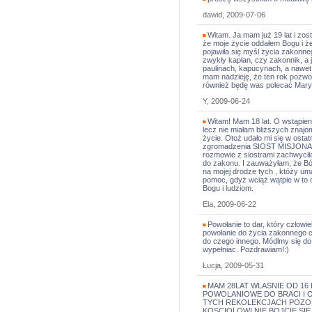
dawid, 2009-07-06
Witam. Ja mam już 19 lat i zost
że moje życie oddałem Bogu i ż
pojawiła się myśl życia zakonne
zwykły kapłan, czy zakonnik, a j
paulinach, kapucynach, a nawe
mam nadzieję, że ten rok pozwol
również będę was polecać Mary
Y, 2009-06-24
Witam! Mam 18 lat. O wstąpieni
lecz nie miałam bliższych znajo
życie. Otoż udało mi się w osta
zgromadzenia SIOST MISJONA
rozmowie z siostrami zachwyciła
do zakonu. I zauważyłam, że Bóg
na mojej drodze tych , któży um
pomoc, gdyż wciąż wątpie w to
Bogu i ludziom.
Ela, 2009-06-22
Powołanie to dar, który człowie
powołanie do życia zakonnego c
do czego innego. Módlmy się do
wypełniac. Pozdrawiam!:)
Łucja, 2009-05-31
MAM 28LAT WLASNIE OD 16 
POWOLANIOWE DO BRACI I 
TYCH REKOLEKCJACH POZOS
KOSCIOLOWI NIE BOJCIE S