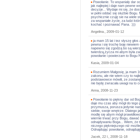
Powołanie. To wspaniały dar od
jak najlepiej i daje nam pewne 
decyzje... Wydaje mi się, że dos
w pełni oddać się służbie Bogu.
psychicznie czuję sie na wiele s
za wspaniałe życie, za ludzi któ
kochać i poznawać Pana. :)))
Angelina., 2009-01-12
ja mam 15 lat i tez słyszę głos
pewna i się trochę boję niewiem
napewno się zgodzą bo są wierza
twierdzą,życza mi abym była za
powołanie i powierzam to Bogu N
Kasia, 2009-01-04
Rozumiem Małgosię, ja mam 16 
zakonu, ale nie wiem czy to naj
podstawowce mówili, ze zostanę 
nie będę zwracała uwagi na to c
Anna, 2008-11-23
Powołanie to piękny dar od Bog
daje mu czas aby mógł do tego p
przymusza, porusza jedynie nas
siebie, swoje wnętrze. Dlatego j
modlę się abym mógł prawidłow
wiernie trwać przy Bogu, dawać
odnajdywaniu Boga... Wiem, że t
niczego piękniejszego niż możli
Odnajdując powołanie, odnajduję
Jacek, 22 l., 2008-11-18