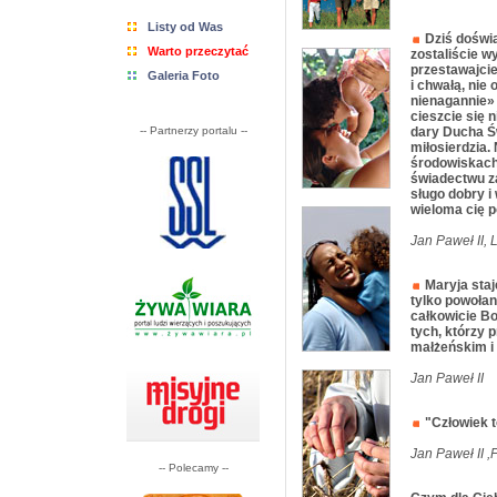
Listy od Was
Dziś doświ
Warto przeczytać
zostaliście wy
przestawajcie
Galeria Foto
i chwałą, ni
nienagannie» 
cieszcie się n
-- Partnerzy portalu --
dary Ducha Ś
miłosierdzia.
środowiskach
świadectwu z
sługo dobry i
wieloma cię p
Jan Paweł II,
Maryja staj
tylko powołan
całkowicie Bo
tych, którzy 
małżeńskim i
Jan Paweł II
"Człowiek t
Jan Paweł II ,F
-- Polecamy --