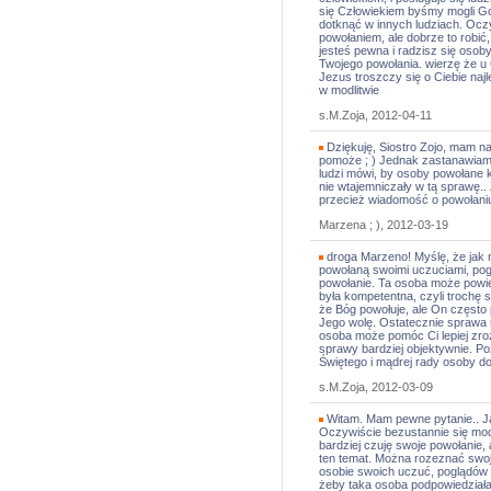
się Człowiekiem byśmy mogli Go 
dotknąć w innych ludziach. Oczy
powołaniem, ale dobrze to robić,
jesteś pewna i radzisz się osob
Twojego powołania. wierzę że u
Jezus troszczy się o Ciebie najl
w modlitwie
s.M.Zoja, 2012-04-11
Dziękuję, Siostro Zojo, mam n
pomoże ; ) Jednak zastanawiam 
ludzi mówi, by osoby powołane k
nie wtajemniczały w tą sprawę..
przecież wiadomość o powołaniu je
Marzena ; ), 2012-03-19
droga Marzeno! Myślę, że jak n
powołaną swoimi uczuciami, pogl
powołanie. Ta osoba może powie
była kompetentna, czyli trochę 
że Bóg powołuje, ale On często
Jego wolę. Ostatecznie sprawa 
osoba może pomóc Ci lepiej zro
sprawy bardziej objektywnie. P
Świętego i mądrej rady osoby d
s.M.Zoja, 2012-03-09
Witam. Mam pewne pytanie.. J
Oczywiście bezustannie się modle
bardziej czuję swoje powołanie, 
ten temat. Można rozeznać swoj
osobie swoich uczuć, poglądów i
żeby taka osoba podpowiedziała