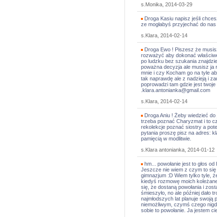
s.Monika, 2014-03-29
Droga Kasiu napisz jeśli chces
ze mogłabyś przyjechać do nas n
s.Klara, 2014-02-14
Droga Ewo ! Piszesz że musisz
rozważyć aby dokonać właściweg
po ludzku bez szukania znajdzie
poważna decyzja ale musisz ja
mnie i czy Kocham go na tyle a
tak naprawdę ale z nadzieją i z
poprowadzi tam gdzie jest twoje 
.klara.antonianka@gmail.com
s.Klara, 2014-02-14
Droga Aniu ! Żeby wiedzieć do
trzeba poznać Charyzmat i to 
rekolekcje poznać siostry a pot
pytania proszę pisz na adres: 
pamięcią w modlitwie.
s.Klara antonianka, 2014-01-12
hm... powołanie jest to głos od
Jeszcze nie wiem z czym to się
gimnazjum :D Wiem tylko tyle, ż
kiedyś rozmowę moich koleżane
się, że dostaną powołania i zos
śmieszyło, no ale później dało t
najmłodszych lat planuje swoją 
niemożliwym, czymś czego nigdy 
sobie to powołanie. Ja jestem c