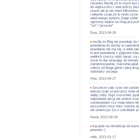
różaniec.Myślę,że to może być 
do większości z was,którzy pis
urazić,ale ja nie mam kilkunastu
i własnie czuje,że w moim życ
właściwego wyboru.Zdaje sobie s
ogromny wpływ na moją przyszł
"za" i "przeciw".
Ewa, 2013-09-28
myślę że Bóg nie powołuje do r
powołania do służby w zawodzie
powołaniu nie ma się, a wielu t
to jest powołanie z pojęciem kla
wielkich rzeczy robić naraz, są
życie to dar wracając do tematu 
zainteresowanie, marzenia jakie
zależy od Boga gdzie i jaką drog
radował z ust jego.
Piotr, 2013-09-27
Szczerze cały czas sie zasta
wiecej czuje ze jest przy mnie 
słaby zeby Jego zrozumiec pyta
odpowiada ale ja nie umiem zro
zastanawiam czy moja wiara nie
wszystkim chce miec rodzine dz
nie umiem juz Go o cokolwiek p
Kamil, 2013-08-09
A ja jade na rekolekcje do karm
powodu;-)
millo, 2013-01-17