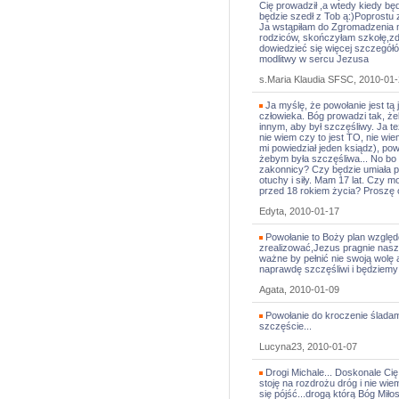
Cię prowadził ,a wtedy kiedy będ
będzie szedł z Tob ą:)Poprostu 
Ja wstąpiłam do Zgromadzenia m
rodziców, skończyłam szkołę,zd
dowiedzieć się więcej szczegółó
modlitwy w sercu Jezusa
s.Maria Klaudia SFSC, 2010-01
Ja myślę, że powołanie jest tą
człowieka. Bóg prowadzi tak, ż
innym, aby był szczęśliwy. Ja 
nie wiem czy to jest TO, nie wie
mi powiedział jeden ksiądz), po
żebym była szczęśliwa... No bo 
zakonnicy? Czy będzie umiała p
otuchy i siły. Mam 17 lat. Czy
przed 18 rokiem życia? Proszę 
Edyta, 2010-01-17
Powołanie to Boży plan wzglę
zrealizować,Jezus pragnie nasze
ważne by pełnić nie swoją wolę
naprawdę szczęśliwi i będziem
Agata, 2010-01-09
Powołanie do kroczenie śladam
szczęście...
Lucyna23, 2010-01-07
Drogi Michale... Doskonale Cię 
stoję na rozdrożu dróg i nie wiem
się pójść...drogą którą Bóg Miło