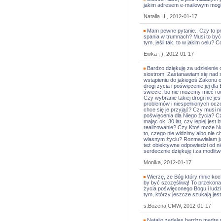
jakim adresem e-mailowym mogł
Natalia H., 2012-01-17
Mam pewne pytanie.. Czy to pr
spania w trumnach? Musi to by
tym, jeśli tak, to w jakim celu?
Ewka ; ), 2012-01-17
Bardzo dziękuję za udzielenie o
siostrom. Zastanawiam się nad 
wstąpieniu do jakiegoś Zakonu o
drogi życia i poświęcenie jej dla
świecie, bo nie możemy mieć ro
Czy wybranie takiej drogi nie j
problemów i niespełnionych ocz
chce się je przyjąć? Czy musi 
poświęcenia dla Niego życia? 
mając ok. 30 lat, czy lepiej jes
realizowanie? Czy Ktoś może 
to, czego nie widzimy albo nie
własnym życiu? Rozmawiałam już
też obiektywne odpowiedzi od n
serdecznie dziękuję i za modlitw
Monika, 2012-01-17
Wierzę, że Bóg który mnie koch
by być szczęśliwą! To przekona
życia poświęconego Bogu i lud
tym, którzy jeszcze szukają jes
s.Bożena CMW, 2012-01-17
Natalio zadalas bardzo madre 