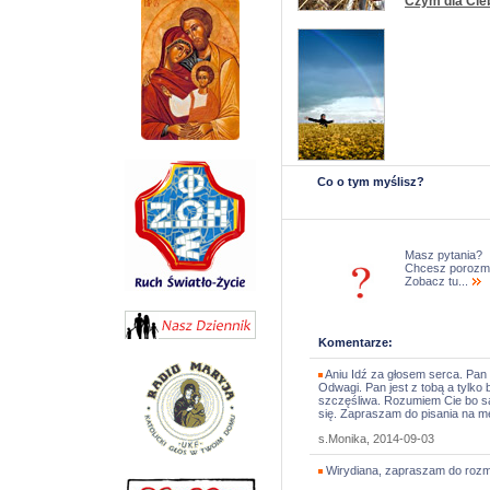
Czym dla Cie
Co o tym myślisz?
Masz pytania?
Chcesz porozm
Zobacz tu...
Komentarze:
Aniu Idź za głosem serca. Pan
Odwagi. Pan jest z tobą a tylk
szczęśliwa. Rozumiem Cie bo s
się. Zapraszam do pisania na 
s.Monika, 2014-09-03
Wirydiana, zapraszam do rozm