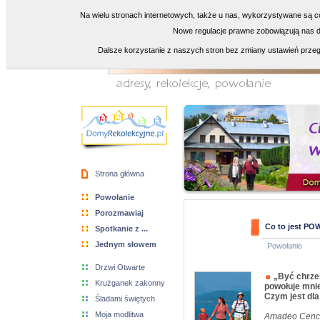
Na wielu stronach internetowych, także u nas, wykorzystywane są co
Nowe regulacje prawne zobowiązują nas do
Dalsze korzystanie z naszych stron bez zmiany ustawień przeg
Strona główna
Powołanie
Porozmawiaj
Co to jest P
Spotkanie z ...
Jednym słowem
Powołanie
Drzwi Otwarte
„Być chrze
Krużganek zakonny
powołuje mnie
Czym jest dl
Śladami świętych
Moja modlitwa
Amadeo Cenci