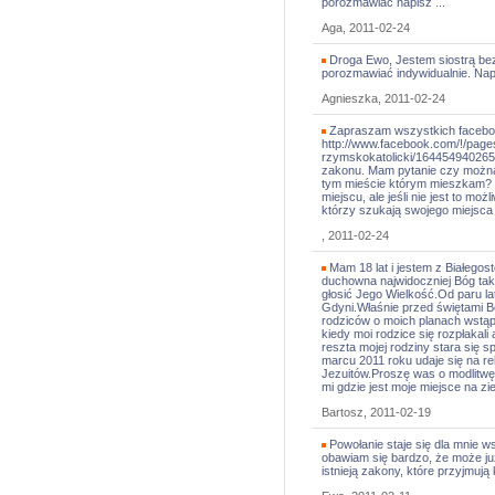
porozmawiać napisz ...
Aga, 2011-02-24
Droga Ewo, Jestem siostrą be
porozmawiać indywidualnie. Nap
Agnieszka, 2011-02-24
Zapraszam wszystkich facebook
http://www.facebook.com/!/pa
rzymskokatolicki/164454940265
zakonu. Mam pytanie czy można 
tym mieście którym mieszkam? M
miejscu, ale jeśli nie jest to mo
którzy szukają swojego miejsca
, 2011-02-24
Mam 18 lat i jestem z Białegos
duchowna najwidoczniej Bóg tak
głosić Jego Wielkość.Od paru la
Gdyni.Właśnie przed świętami 
rodziców o moich planach wstąpi
kiedy moi rodzice się rozpłakali
reszta mojej rodziny stara się s
marcu 2011 roku udaje się na rek
Jezuitów.Proszę was o modlitwę
mi gdzie jest moje miejsce na zie
Bartosz, 2011-02-19
Powołanie staje się dla mnie w
obawiam się bardzo, że może już
istnieją zakony, które przyjmuj