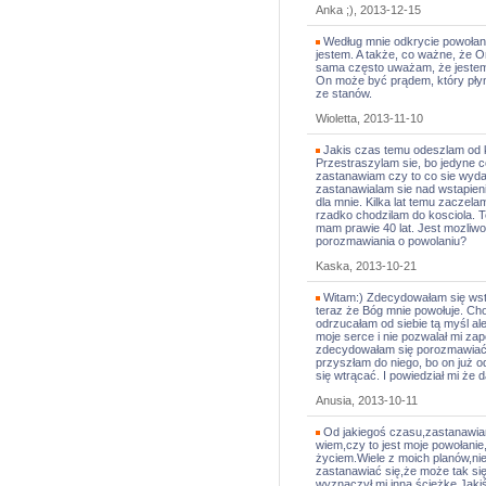
Anka ;), 2013-12-15
Według mnie odkrycie powołania
jestem. A także, co ważne, że 
sama często uważam, że jestem
On może być prądem, który płyn
ze stanów.
Wioletta, 2013-11-10
Jakis czas temu odeszlam od kos
Przestraszylam sie, bo jedyne co
zastanawiam czy to co sie wydar
zastanawialam sie nad wstapien
dla mnie. Kilka lat temu zaczel
rzadko chodzilam do kosciola. 
mam prawie 40 lat. Jest mozliwo
porozmawiania o powolaniu?
Kaska, 2013-10-21
Witam:) Zdecydowałam się wstą
teraz że Bóg mnie powołuje. Ch
odrzucałam od siebie tą myśl al
moje serce i nie pozwalał mi za
zdecydowałam się porozmawiać 
przyszłam do niego, bo on już o
się wtrącać. I powiedział mi że 
Anusia, 2013-10-11
Od jakiegoś czasu,zastanawiam
wiem,czy to jest moje powołanie
życiem.Wiele z moich planów,nie
zastanawiać się,że może tak si
wyznaczył mi inną ścieżkę.Jaki