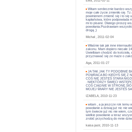
Ewa, 2011-02-11
Witam serdecznie bardzo wszys
moje całe życie zmieniło się. 
powinienem zmienić się i to się 
kapłaństwa, które podpowiada mi
mi to pisane. Dlatego proszę ws
powołania.Pozdrawiam wszystkic
drogą ;)
Michał , 2011-02-04
Właśnie tak jak inne internaut
zakonu. Mam dopiero niecałe 14 
Uwielbiam chodzić do kościoła, c
przyznawać się ze maże o zako
Aga, 2011-01-27
JA TAK JAK TY PODOBNIE 
POWRACA BO KIEDYŚ SIĘ Z N
COŚ NIE JESTEŚ STARA NIGD
. NIEKTÓRZY ŚWIĘCI WSTĘP
COŚ CIĄGNIE W STRONĘ SIÓ
MOJEJ WIARY NIE JESTEŚ S
IZABELA, 2010-11-23
witam , a ja jeszcze rok temu
powołanie a dzisiaj już nic nie wi
tym świecie już nic nie wiem, c
wielkie powołanie a teraz wszys
zrobić przychodzą do mnie dziw
kaisa jastr, 2010-11-13