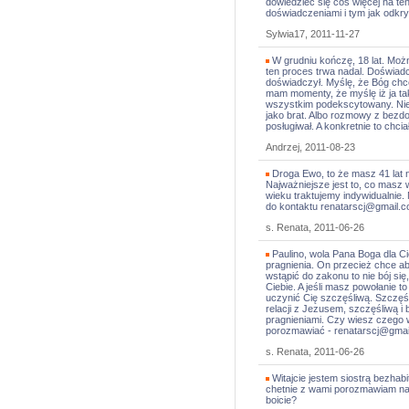
dowiedzieć się coś więcej na te
doświadczeniami i tym jak odkr
Sylwia17, 2011-11-27
W grudniu kończę, 18 lat. Moż
ten proces trwa nadal. Doświad
doświadczył. Myślę, że Bóg chc
mam momenty, że myślę iż ja ta
wszystkim podekscytowany. Nie
jako brat. Albo rozmowy z bezdo
posługiwał. A konkretnie to chc
Andrzej, 2011-08-23
Droga Ewo, to że masz 41 lat 
Najważniejsze jest to, co masz 
wieku traktujemy indywidualnie
do kontaktu renatarscj@gmail.
s. Renata, 2011-06-26
Paulino, wola Pana Boga dla Ci
pragnienia. On przecież chce a
wstąpić do zakonu to nie bój się
Ciebie. A jeśli masz powołanie 
uczynić Cię szczęśliwą. Szczęś
relacji z Jezusem, szczęśliwą i b
pragnieniami. Czy wiesz czego
porozmawiać - renatarscj@gmai
s. Renata, 2011-06-26
Witajcie jestem siostrą bezhabi
chetnie z wami porozmawiam na
boicie?