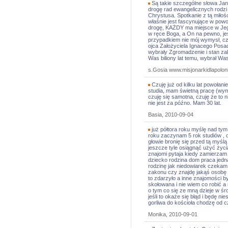
Są takie szczególne słowa Jana
drogę rad ewangelicznych rodzi
Chrystusa. Spotkanie z tą miłoś
właśnie jest fascynujące w powo
drogę, KAŻDY ma miejsce w Jego
w ręce Boga, a On na pewno, jeś
przypadkiem nie mój wymysł, c
ojca Założyciela Ignacego Pos
wybrały Zgromadzenie i stan za
Was biliony lat temu, wybrał Was 
s.Gosia www.misjonarkidlapoloni
Czuję już od kilku lat powołan
studia, mam świetną pracę (wym
czuję się samotna, czuję że to n
nie jest za późno. Mam 30 lat.
Basia, 2010-09-04
już półtora roku myślę nad tym
roku zaczynam 5 rok studiów ,
głowie bronię się przed tą myś
jeszcze tyle osiągnąć użyć życi
znajomi pytaja kiedy zamierzam 
dziecko rodzina dom praca jedna
rodzinę jak niedowiarek czekam
zakonu czy znajdę jakąś osobę
to zdarzyło a inne znajomości by
skołowana i nie wiem co robić a 
o tym co się ze mną dzieje w śr
jeśli to okaże się błąd i będę n
gorliwa do kościoła chodzę od c
Monika, 2010-09-01