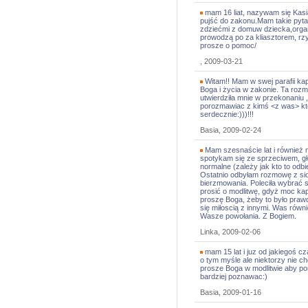
mam 16 liat, nazywam się Kas
pujść do zakonu.Mam takie pyt
zdziećmi z domuw dziecka,organi
prowodzą po za kliasztorem, rz
prosze o pomoc/
, 2009-03-21
Witam!! Mam w swej parafii ka
Boga i życia w zakonie. Ta rozm
utwierdziła mnie w przekonaniu ,
porozmawiac z kimś <z was> kto
serdecznie:)))!!!
Basia, 2009-02-24
Mam szesnaście lat i również 
spotykam się ze sprzeciwem, gł
normalne (zależy jak kto to odbi
Ostatnio odbyłam rozmowę z sio
bierzmowania. Poleciła wybrać s
prosić o modlitwę, gdyż moc kap
proszę Boga, żeby to było prawd
się miłoscią z innymi. Was równi
Wasze powołania. Z Bogiem.
Linka, 2009-02-06
mam 15 lat i juz od jakiegoś c
o tym myśle ale niektorzy nie ch
prosze Boga w modlitwie aby pom
bardziej poznawac:)
Basia, 2009-01-16