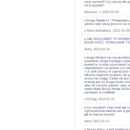
nasz wymysł? Czy raczej nikt o
na to pytanie?
Marzena ; ), 2012-03-09
Droga Natalio H. ! Podawałam 
adresu więc piszę jeszcze raz e
s.Klara antonianka , 2012-01-28
JAK ZROZUMIEĆ TE WYMIE
BYŁBY RZEC: POWOŁANIE TO
Anka, 2012-01-23
droga Moniko! nie ma określon
powołania. droga każdego człowie
powtarza. trzeba rozeznawać kon
odpowiedzieć na pytanie czy nie
i t.d. jeśli chcesz to zaprasza
kilkoma mądrymi osobami, nie tylk
prostu nie znając Ciebie nie jes
prawdą jest że druga osoba mo
albo nie chcemy widzieć. więc 
opieki Matki Bożej i Anioła Str
pamiętam w modlitwie
s.M.Zoja, 2012-01-21
czy ma jakieś znaczenie jak c
Zgromadzenia właśnie tam a gdzie
jak to inaczej nazwać
klara, 2012-01-17
Siostro Klaro, a jeśli miałaby