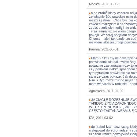
Monika, 2011-05-12
A co zrobić kiedy w sercu od j
że własnie Bóg powołuje mnie 
nieszczęśliwa... Chce być blisk
zawsze marzyłam o szczęsliwej r
życia, ciagle sie modlę i nie wi
Teraz sama juz nie wiem czego 
pokoju. Wczoraj podjełam decyzj
Chcesz... ale i tak czuje, ze coś
nie wiem jakie jest moje powoła
Paulina, 2011-05-01
Mam 27 lat i mysle o wstapieni
poswiecenia sie calkowicie Bogu 
powaznie zastanawiam czy to jes
czy podolam i takim sposobem 
tym pytaniem prawie sie nie ro
stylu ze czas pokaze. Jak dota
Nim.:) Byc moze trudno mi jest 
mam wsparcia w rodzinie - chodz
Agnieszka, 2011-04-29
JA CIĄGLE ROZEZNUJĘ SWO
TAKIEGO ŻYCIA ZAKONNEGO 
W TĘ STRONĘ WIDZĘ WILE 
CZĘSTO ZASTANAWIAM SIĘ 
IZA, 2011-03-02
do Izabeli Iza masz rację, kie
wstępowali do zgromadzeń i zost
czasem i może powoływać kiedy 