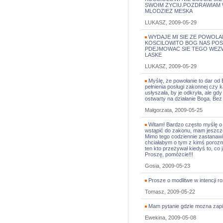
SWOIM ZYCIU.POZDRAWIAM 
MLODZIEZ MESKA
LUKASZ, 2009-05-29
WYDAJE MI SIE ZE POWOLA
KOSCILOWITO BOG NAS POS
PDEJMOWAC SIE TEGO WEZW
LASKE
LUKASZ, 2009-05-29
Myślę, że powołanie to dar od 
pełnienia posługi zakonnej czy ka
usłyszała, by je odkryła, ale gd
ostwarty na działanie Boga. Bez
Małgorzata, 2009-05-25
Witam! Bardzo często myślę o
wstąpić do zakonu, mam jeszcz
Mimo tego codziennie zastanawi
chciałabym o tym z kimś porozmaw
ten kto przeżywał kiedyś to, c
Proszę, pomóżcie!!!
Gosia, 2009-05-23
Prosze o modlitwe w intencji ro
Tomasz, 2009-05-22
Mam pytanie gdzie mozna zapi
Ewekina, 2009-05-08