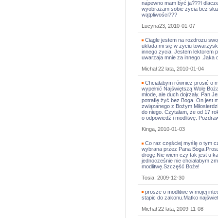
napewno mam być ja???I dlaczego
wyobrażam sobie życia bez słuz
wątpliwości???
Lucyna23, 2010-01-07
Ciągle jestem na rozdrozu swoje
układa mi się w zyciu towarzy
innego zycia. Jestem lektorem
uwarzaja mnie za innego .Jaka
Michał 22 lata, 2010-01-04
Chciałabym również prosić o m
wypełnić Najświętszą Wolę Bożą
młode, ale duch dojrzały. Pan Je
potrafię żyć bez Boga. On jest 
związanego z Bożym Miłosierdzi
do niego. Czytałam, że od 17 ro
o odpowiedź i modlitwę. Pozdra
Kinga, 2010-01-03
Co raz częściej myślę o tym c
wybrana przez Pana Boga.Prosz
drogę.Nie wiem czy tak jest u k
jednocześnie nie chciałabym z
modlitwę.Szczęść Boże!
Tosia, 2009-12-30
prosze o modlitwe w mojej inte
stapic do zakonu.Matko najświ
Michał 22 lata, 2009-11-08