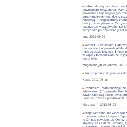
trafiłam dzisiaj na to forum sz
powołaniem związanego. Mam 14
powołanie czuje od jakiegoś cz
smarkata jestem na takie rzeczy
pojawiają. Z drugiej strony zna
była już zdecydowana. Oczywiś
towarzyszyły wątpliwości, tak ja
wszystkim porozmawiać jeżeli mi
aga, 2012-09-09
Witam:) Ja szukałam 4 lata wsp
mój spowiednik powiedział Mag
miejscu gdzie jedziesz. I kiedy
w kaplicy to wiedziałam że to je
pozdrawiam
magdalena_dzieckoboze, 2012-
Jak rozpoznać do jakiego zako
Kasia, 2012-05-16
Rozumiem.. Mam nadzieję, że 
adekwatne. :) To prawda, Pan J
zawierzam całą siebie, swoją dr
Siostrze, również pozdrawiam i 
Marzena ; ), 2012-05-03
droga Marzeno! nie wiem dlacz
rozmawiać tylko z Bogiem. Zgad
to On nas powołuje, ale On też 
stworzył nas ludźmi - istotami,
człowiekiem, i posługuje się lu