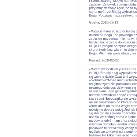
Franciszkankę, kiedyś na rekole
zadanie. Człowiek zostaje obda
przyjmuje w swoje ręce, po to by
sama myśl, że Bóg ją wybrał za
Bogu. Podziwiam szczęśliwych 
Gośka, 2010-03-13
Witajcie mam 20 lat pochodzę z
daleko od Boga , od pewnego cz
życiu nie ma sensu , nie ma w n
bardzo luźne życie do kościoła 
czuję że pragnę od życia czegoś
skoro życie bez wiary nie dało 
Bogu . Ale mam wiele obaw , nie
Konrad, 2010-02-22
Witam wszystkich jeszcze raz.T
lat 19,która się tutaj wypowiedz
się zemną dzieje.Czasami wręc
wyobraźnia?Może mam schizofr
od gimnazjum.Nie pamiętam kied
pewnego dnia coś dziwnego się s
usłyszałam Jego głos rozglądała
domnie powiedział chodź zamną
starszymi.Napoczątku się wyst
ale nie wiedziałam do którego ni
wiedziałam co trzeba wogle zro
mówię no dobrze pójdę.Jednak 
się dostać do zakonu co trzeba 
doszło.Wcześniej sama z siebie
na downa gdyż mam chorą cioc
odebrała domofon Siostra i myślał
ponieważ te drzwi miały wtedy 
myślala że to kawał no a potem 
balkonie.Po kilku miesiącach do