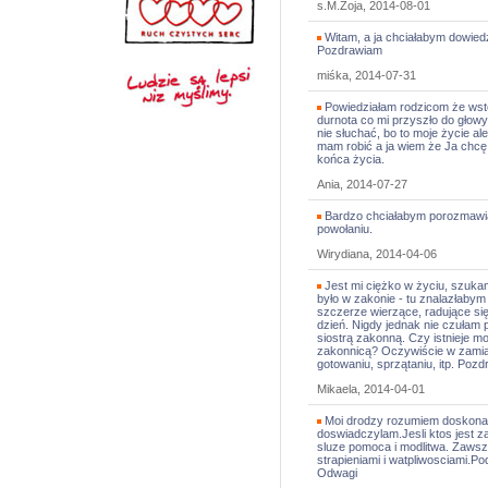
s.M.Zoja, 2014-08-01
Witam, a ja chciałabym dowied
Pozdrawiam
miśka, 2014-07-31
Powiedziałam rodzicom że wst
durnota co mi przyszło do głow
nie słuchać, bo to moje życie ale
mam robić a ja wiem że Ja chcę
końca życia.
Ania, 2014-07-27
Bardzo chciałabym porozmawiać
powołaniu.
Wirydiana, 2014-04-06
Jest mi ciężko w życiu, szukam
było w zakonie - tu znalazłaby
szczerze wierzące, radujące si
dzień. Nigdy jednak nie czułam 
siostrą zakonną. Czy istnieje m
zakonnicą? Oczywiście w zami
gotowaniu, sprzątaniu, itp. Pozd
Mikaela, 2014-04-01
Moi drodzy rozumiem doskona
doswiadczylam.Jesli ktos jest 
sluze pomoca i modlitwa. Zawsz
strapieniami i watpliwosciami.
Odwagi