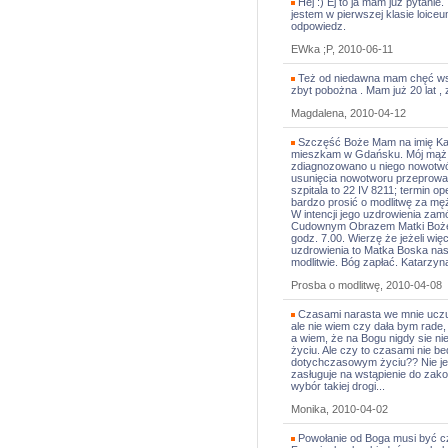
Hej :) Ej to ja mam już pytanie
jestem w pierwszej klasie loice
odpowiedz.
EWka ;P, 2010-06-11
Też od niedawna mam chęć wstą
zbyt pobożna . Mam już 20 lat , 
Magdalena, 2010-04-12
Szczęść Boże Mam na imię Kas
mieszkam w Gdańsku. Mój mąż s
zdiagnozowano u niego nowotwó
usunięcia nowotworu przeprowa
szpitala to 22 IV 8211; termin o
bardzo prosić o modlitwę za mę
W intencji jego uzdrowienia za
Cudownym Obrazem Matki Bożej w
godz. 7.00. Wierzę że jeżeli więc
uzdrowienia to Matka Boska na
modlitwie. Bóg zapłać. Katarzyn
Prosba o modlitwę, 2010-04-08
Czasami narasta we mnie uczuc
ale nie wiem czy dała bym rade,
a wiem, że na Bogu nigdy sie ni
życiu. Ale czy to czasami nie 
dotychczasowym życiu?? Nie je
zasługuje na wstąpienie do zak
wybór takiej drogi...
Monika, 2010-04-02
Powołanie od Boga musi być c