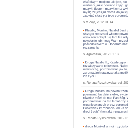
właściwym miejscu, ale jest, nie 
wartości, jakie powinno zająć. 
muzyki (jestem muzykiem z wyksz
myślę że jeśli juz wiesz do jaki
zapytać siostrę z tego zgromadz
s.M.Zoja, 2012-01-14
Klaudio, Moniko, Natalio! Jeśl
służące rozeznać własne powoła
www.sercanki.pl. Są tam też arty
powołanie lub mogę Wam przesła
pośrednictwem o. Honorata nasz
rozeznania.
s. Agnieszka, 2012-01-13
Droga Natalio H., Każde zgrom
rozwiązywane te kwestie. Najlepi
nimi trochę, porozmawiać jak to 
zgromadzeń stwarza taka możliw
ich życiu.
s. Renata Ryszkowska rscj, 20
Droga Moniko, na pewno trzeba 
poznawać bardziej siebie, swoje 
również mówi do nas Pan Bóg. 
porozmawiać na ten temat czy s
organizowanych przez zgromadz
Pobiedzisk k/Poznania. od 23 d
drogi życia" (kontakt: renatars
s. Renata Ryszkowska, 2012-0
droga Moniko! w moim życiu był