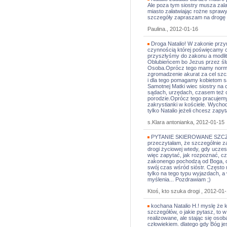
Ale poza tym siostry musza za
miasto załatwiając rożne sprawy 
szczegóły zapraszam na drogę 
Paulina., 2012-01-16
Droga Natalio! W zakonie przyn
czynnością której poświęcamy c
przyszłyśmy do zakonu a modl
Oblubieńcem bo Jezus przez ślu
Osoba.Oprócz tego mamy norm
zgromadzenie akurat za cel szc
i dla tego pomagamy kobietom 
Samotnej Matki wiec siostry na
sądach, urzędach, czasem też 
porodzie.Oprócz tego pracujemy
zakrystianki w kościele. Wychod
tylko Natalio jeżeli chcesz zap
s.Klara antonianka, 2012-01-15
PYTANIE SKIEROWANE SZCZE
przeczytałam, że szczególnie 
drogi życiowej wtedy, gdy uczes
więc zapytać, jak rozpoznać, c
zakonengo pochodzą od Boga, 
swój czas wśród sióstr. Często
tylko na tego typu wyjazdach, a
myślenia... Pozdrawiam ;)
Ktoś, kto szuka drogi , 2012-01
kochana Natalio H.! myslę że k
szczegółów, o jakie pytasz, to 
realizowane, ale stając się oso
człowiekiem. dlatego gdy Bóg je