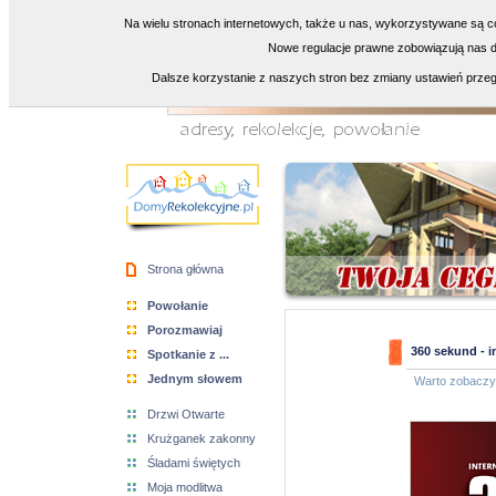
Na wielu stronach internetowych, także u nas, wykorzystywane są co
Nowe regulacje prawne zobowiązują nas do
Dalsze korzystanie z naszych stron bez zmiany ustawień przeg
Strona główna
Powołanie
Porozmawiaj
360 sekund - i
Spotkanie z ...
Jednym słowem
Warto zobacz
Drzwi Otwarte
Krużganek zakonny
Śladami świętych
Moja modlitwa