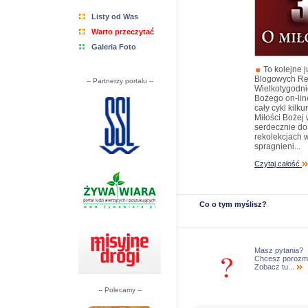
Listy od Was
Warto przeczytać
Galeria Foto
To kolejne 
Blogowych Re
-- Partnerzy portalu --
Wielkotygodni
Bożego on-lin
cały cykl kil
Miłości Bożej
serdecznie do 
rekolekcjach w
spragnieni...
Czytaj całość
Co o tym myślisz?
Masz pytania?
Chcesz porozm
Zobacz tu...
-- Polecamy --