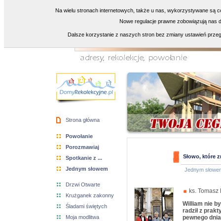
Na wielu stronach internetowych, także u nas, wykorzystywane są co
Nowe regulacje prawne zobowiązują nas do
Dalsze korzystanie z naszych stron bez zmiany ustawień przeg
Strona główna
Powołanie
Porozmawiaj
Słowo, które 
Spotkanie z ...
Jednym słowem
Jednym słowe
Drzwi Otwarte
ks. Tomasz B
Krużganek zakonny
William nie b
Śladami świętych
radził z prak
Moja modlitwa
pewnego dnia 