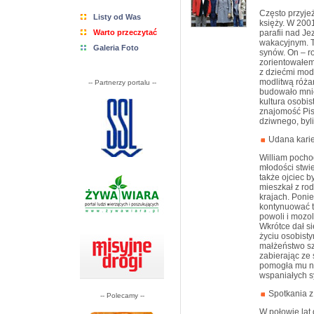
Często przyje
Listy od Was
księży. W 200
Warto przeczytać
parafii nad J
wakacyjnym. T
Galeria Foto
synów. On – r
zorientowałem
z dziećmi mod
modlitwą róża
-- Partnerzy portalu --
budowało mnie
kultura osobis
znajomość Pis
dziwnego, byli
Udana kari
William pochod
młodości stwie
także ojciec b
mieszkał z ro
krajach. Poni
kontynuować t
powoli i mozol
Wkrótce dał si
życiu osobist
małżeństwo sz
zabierając ze
pomogła mu na
wspaniałych s
Spotkania z
-- Polecamy --
W połowie lat