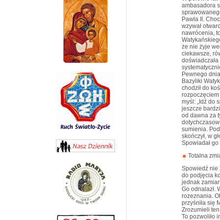
ambasadora sw
sprawowanego
Pawła II. Choc
wzywał otwar
nawrócenia, t
Watykańskiego
że nie żyje w
ciekawsze, rów
doświadczała 
systematyczni
Pewnego dnia 
Bazyliki Watyk
chodził do koś
rozpoczęciem 
myśl: „Idź do
jeszcze bardzi
od dawna za t
dotychczasowe
sumienia. Pod
skończył, w g
Spowiadał go 
Totalna zmi
Spowiedź nie 
do podjęcia ko
jednak zamiar
Go odnalazł. W
rozeznania. O
przyśniła się 
Zrozumieli ten
To pozwoliło 