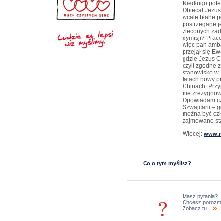
Niedługo pote
Obiecał Jezuso
wcale błahe p
postrzegane je
zleconych zada
dymisji? Prac
więc pan amba
przejął się E
gdzie Jezus Ch
czyli zgodne 
stanowisko w 
latach nowy p
Chinach. Przyj
nie zrezygnow
Opowiadam cz
Szwajcarii – 
można być cz
zajmowane sta
Więcej:
www.r
Co o tym myślisz?
Masz pytania?
Chcesz porozm
Zobacz tu...