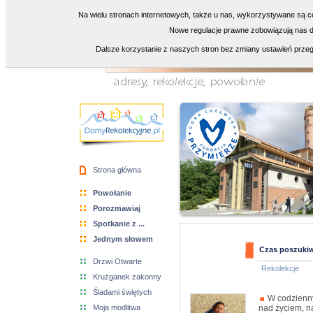
Na wielu stronach internetowych, także u nas, wykorzystywane są co
Nowe regulacje prawne zobowiązują nas do
Dalsze korzystanie z naszych stron bez zmiany ustawień przeg
Strona główna
Powołanie
Porozmawiaj
Spotkanie z ...
Jednym słowem
Czas poszukiwa
Drzwi Otwarte
Rekolekcje
Krużganek zakonny
Śladami świętych
W codzienny
Moja modlitwa
nad życiem, n