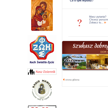
Co o tym myślisz?
Masz pytania?
Chcesz porozm
Zobacz tu...
strona główna