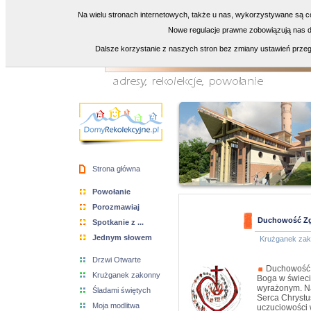
Na wielu stronach internetowych, także u nas, wykorzystywane są co
Nowe regulacje prawne zobowiązują nas do
Dalsze korzystanie z naszych stron bez zmiany ustawień przeg
Strona główna
Powołanie
Porozmawiaj
Duchowość Zg
Spotkanie z ...
Jednym słowem
Krużganek za
Drzwi Otwarte
Duchowość j
Krużganek zakonny
Boga w świeci
wyrażonym. N
Śladami świętych
Serca Chrystu
Moja modlitwa
uczuciowości w