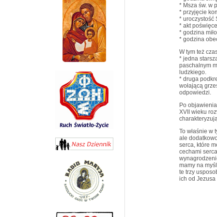
* Msza św. w 
* przyjęcie ko
* uroczystość
* akt poświęc
* godzina miło
* godzina obe
W tym też cza
* jedna starsz
paschalnym mi
ludzkiego.
* druga podkr
wołającą grze
odpowiedzi.
Po objawienia
XVII wieku roz
charakteryzuj
To właśnie w t
ale dodatkowo
serca, które m
cechami serca 
wynagrodzenie
mamy na myśli
te trzy usposo
ich od Jezusa 