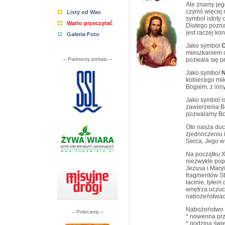
Ale znamy jeg
czymś więcej n
Listy od Was
symbol istoty 
Warto przeczytać
Dlatego poznan
jest raczej ko
Galeria Foto
Jako symbol
mieszkaniem d
-- Partnerzy portalu --
pozwala się p
Jako symbol
kobiecego mił
Bogiem, z inny
Jako symbol i
zawierzenia B
pozwalamy Bog
Oto nasza duc
zjednoczeniu 
Serca, Jego wn
Na początku X
niezwykle pop
Jezusa i Maryi
fragmentów St
łacinie, tyłem
wnętrza uczuc
nabożeństwac
Nabożeństwo d
-- Polecamy --
* nowenna prz
* godzina świ