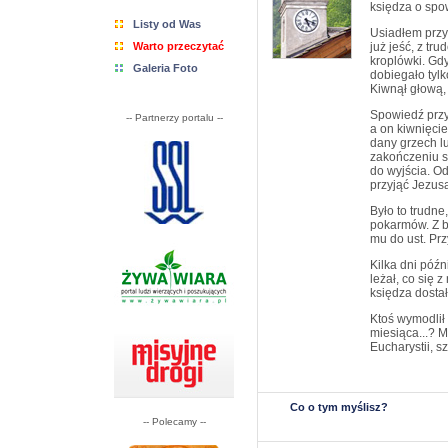
księdza o spo
Listy od Was
Usiadłem przy
Warto przeczytać
już jeść, z tr
kroplówki. Gd
Galeria Foto
dobiegało tyl
Kiwnął głową, 
Spowiedź przy
-- Partnerzy portalu --
a on kiwnięcie
dany grzech lu
zakończeniu s
do wyjścia. O
przyjąć Jezus
Było to trudne
pokarmów. Z b
mu do ust. Prz
Kilka dni późn
leżał, co się z
księdza dosta
Ktoś wymodlił
miesiąca...? 
Eucharystii, sz
Co o tym myślisz?
-- Polecamy --