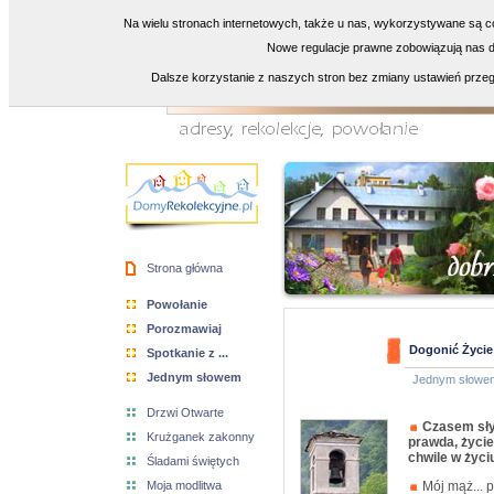
Na wielu stronach internetowych, także u nas, wykorzystywane są co
Nowe regulacje prawne zobowiązują nas do
Dalsze korzystanie z naszych stron bez zmiany ustawień przeg
Strona główna
Powołanie
Porozmawiaj
Dogonić Życie
Spotkanie z ...
Jednym słowem
Jednym słowe
Drzwi Otwarte
Czasem słys
Krużganek zakonny
prawda, życie
chwile w życi
Śladami świętych
Moja modlitwa
Mój mąż... p