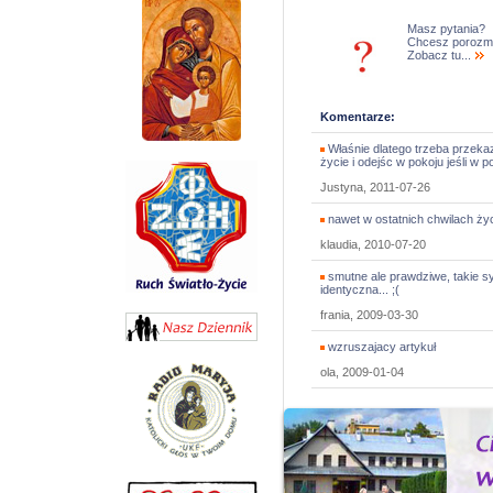
Masz pytania?
Chcesz porozm
Zobacz tu...
Komentarze:
Właśnie dlatego trzeba przek
życie i odejśc w pokoju jeśli w 
Justyna, 2011-07-26
nawet w ostatnich chwilach życ
klaudia, 2010-07-20
smutne ale prawdziwe, takie sy
identyczna... ;(
frania, 2009-03-30
wzruszajacy artykuł
ola, 2009-01-04