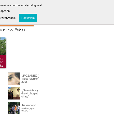
sować w sondzie lub się zalogować.
 sposób.
orzystywanie.
Rozumiem
„RÓŻANIEC”
-lipiec-sierpień
2018
„Szerokie są
drzwi ubogiej
chaty”
Rekolekcje
wakacyjne
2015