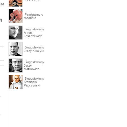
sze
Pamiętajmy o
różańcu!
ej
Błogosławiony
Antoni
Leszczewicz
Błogosławiony
Jerzy Kaszyra
Błogosławiony
Jerzy
Matulewicz
Błogosławiony
Stanisław
Papczyński