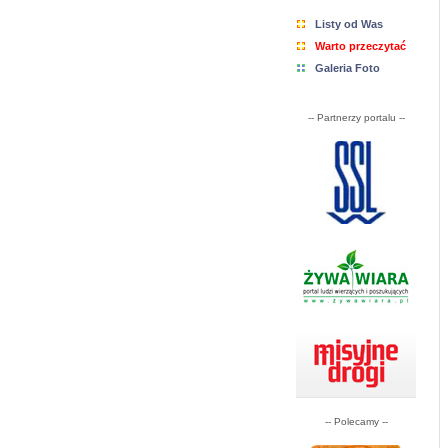
Listy od Was
Warto przeczytać
Galeria Foto
-- Partnerzy portalu --
-- Polecamy --