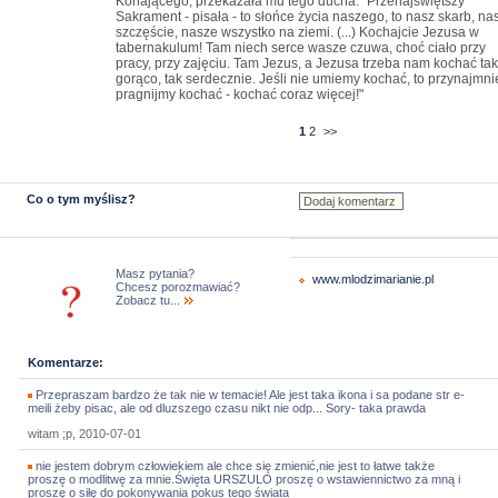
Konającego, przekazała mu tego ducha. "Przenajświętszy
Sakrament - pisała - to słońce życia naszego, to nasz skarb, na
szczęście, nasze wszystko na ziemi. (...) Kochajcie Jezusa w
tabernakulum! Tam niech serce wasze czuwa, choć ciało przy
pracy, przy zajęciu. Tam Jezus, a Jezusa trzeba nam kochać tak
gorąco, tak serdecznie. Jeśli nie umiemy kochać, to przynajmni
pragnijmy kochać - kochać coraz więcej!"
1
2
>>
Co o tym myślisz?
Masz pytania?
www.mlodzimarianie.pl
Chcesz porozmawiać?
Zobacz tu...
Komentarze:
Przepraszam bardzo że tak nie w temacie! Ale jest taka ikona i sa podane str e-
meili żeby pisac, ale od dluzszego czasu nikt nie odp... Sory- taka prawda
witam ;p, 2010-07-01
nie jestem dobrym człowiekiem ale chce się zmienić,nie jest to łatwe także
proszę o modlitwę za mnie.Święta URSZULO proszę o wstawiennictwo za mną i
proszę o siłę do pokonywania pokus tego świata