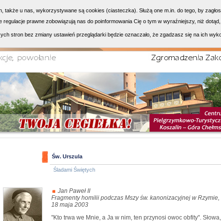
h, także u nas, wykorzystywane są cookies (ciasteczka). Służą one m.in. do tego, by zagło
 regulacje prawne zobowiązują nas do poinformowania Cię o tym w wyraźniejszy, niż dotąd,
ych stron bez zmiany ustawień przeglądarki będzie oznaczało, że zgadzasz się na ich wyk
Św. Urszula
Śladami Świętych
Jan Paweł II
Fragmenty homilii podczas Mszy św. kanonizacyjnej w Rzymie,
18 maja 2003
"Kto trwa we Mnie, a Ja w nim, ten przynosi owoc obfity". Słowa,