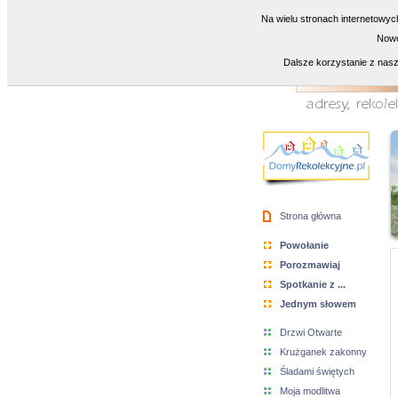
Na wielu stronach internetowyc
Nowe
Dalsze korzystanie z nasz
Strona główna
Powołanie
Porozmawiaj
Spotkanie z ...
Jednym słowem
Drzwi Otwarte
Krużganek zakonny
Śladami świętych
Moja modlitwa