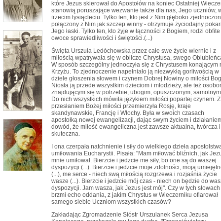
które Jezus skierował do Apostołów na koniec Ostatniej Wiecze
stanowią poruszające wezwanie także dla nas, Jego uczniów, 
trzecim tysiącleciu. Tylko ten, kto jest z Nim głęboko zjednoczon
połączony z Nim jak szczep winny - otrzymuje życiodajny poka
Jego łaski. Tylko ten, kto żyje w łączności z Bogiem, rodzi obfite
owoce sprawiedliwości i świętości.(...)
Święta Urszula Ledóchowska przez całe swe życie wiernie i z
miłością wpatrywała się w oblicze Chrystusa, swego Oblubieńc
W sposób szczególny jednoczyła się z Chrystusem konającym 
Krzyżu. To zjednoczenie napełniało ją niezwykłą gorliwością w
dziele głoszenia słowem i czynem Dobrej Nowiny o miłości Bog
Niosła ją przede wszystkim dzieciom i młodzieży, ale też osob
znajdującym się w potrzebie, ubogim, opuszczonym, samotnym
Do nich wszystkich mówiła językiem miłości popartej czynem. Z
przesłaniem Bożej miłości przemierzyła Rosję, kraje
skandynawskie, Francję i Włochy. Była w swoich czasach
apostołką nowej ewangelizacji, dając swym życiem i działanie
dowód, że miłość ewangeliczna jest zawsze aktualna, twórcza i
skuteczna.
I ona czerpała natchnienie i siły do wielkiego dzieła apostolstw
umiłowania Eucharystii. Pisała: "Mam miłować bliźnich, jak Jez
mnie umiłował. Bierzcie i jedzcie me siły, bo one są do waszej
dyspozycji (...). Bierzcie i jedzcie moje zdolności, moją umiejęt
(...), me serce - niech swą miłością rozgrzewa i rozjaśnia życie
wasze (...). Bierzcie i jedzcie mój czas - niech on będzie do was
dyspozycji. Jam wasza, jak Jezus jest mój". Czy w tych słowach
brzmi echo oddania, z jakim Chrystus w Wieczerniku ofiarował
samego siebie Uczniom wszystkich czasów?
Zakładając Zgromadzenie Sióstr Urszulanek Serca Jezusa