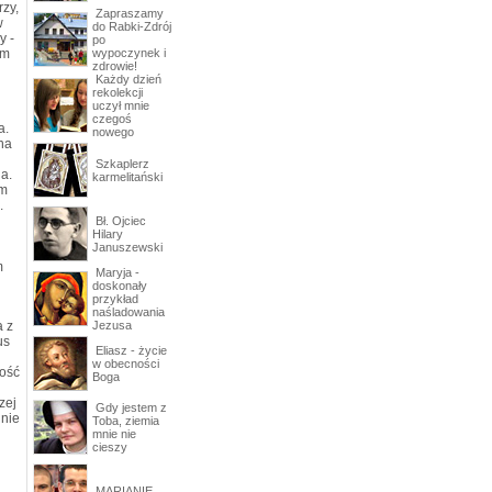
rzy,
Zapraszamy
w
do Rabki-Zdrój
y -
po
rm
wypoczynek i
zdrowie!
Każdy dzień
rekolekcji
uczył mnie
czegoś
a.
nowego
na
Szkaplerz
a.
karmelitański
om
.
Bł. Ojciec
Hilary
Januszewski
m
Maryja -
doskonały
przykład
naśladowania
a z
Jezusa
us
Eliasz - życie
w obecności
ność
Boga
zej
Gdy jestem z
 nie
Toba, ziemia
mnie nie
cieszy
MARIANIE