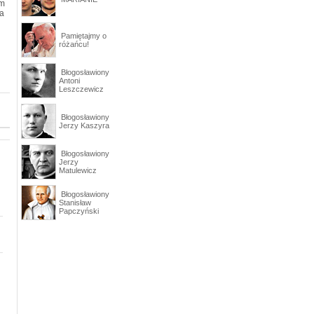
em
a
Pamiętajmy o
różańcu!
Błogosławiony
Antoni
Leszczewicz
Błogosławiony
Jerzy Kaszyra
Błogosławiony
Jerzy
Matulewicz
Błogosławiony
Stanisław
Papczyński