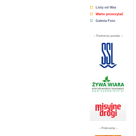
Listy od Was
Warto przeczytać
Galeria Foto
-- Partnerzy portalu --
-- Polecamy --