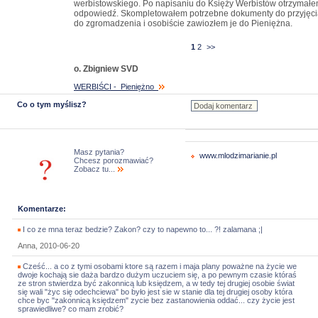
werbistowskiego. Po napisaniu do Księży Werbistów otrzymał
odpowiedź. Skompletowałem potrzebne dokumenty do przyjęci
do zgromadzenia i osobiście zawiozłem je do Pieniężna.
1
2
>>
o. Zbigniew SVD
WERBIŚCI - Pieniężno
Co o tym myślisz?
Masz pytania?
www.mlodzimarianie.pl
Chcesz porozmawiać?
Zobacz tu...
Komentarze:
I co ze mna teraz bedzie? Zakon? czy to napewno to... ?! zalamana ;|
Anna, 2010-06-20
Cześć... a co z tymi osobami ktore są razem i maja plany poważne na życie we
dwoje kochają sie daża bardzo dużym uczuciem się, a po pewnym czasie któraś
ze stron stwierdza być zakonnicą lub księdzem, a w tedy tej drugiej osobie świat
się wali "życ się odechciewa" bo było jest sie w stanie dla tej drugiej osoby która
chce byc "zakonnicą księdzem" zycie bez zastanowienia oddać... czy życie jest
sprawiedliwe? co mam zrobić?