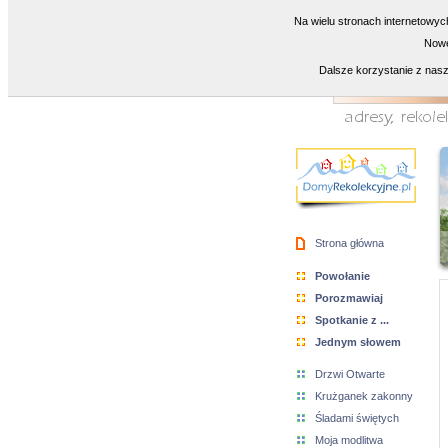
Na wielu stronach internetowyc
Nowe
Dalsze korzystanie z nasz
Strona główna
Powołanie
Porozmawiaj
Spotkanie z ...
Jednym słowem
Drzwi Otwarte
Krużganek zakonny
Śladami świętych
Moja modlitwa