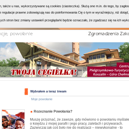
h, także u nas, wykorzystywane są cookies (ciasteczka). Służą one m.in. do tego, by zagło
 regulacje prawne zobowiązują nas do poinformowania Cię o tym w wyraźniejszy, niż dotąd,
ych stron bez zmiany ustawień przeglądarki będzie oznaczało, że zgadzasz się na ich wyk
Wybrałem a teraz trwam
Moje powołanie
Rozeznanie Powołania?
Muszę przyznać, że zawsze, gdy mówiono o powołaniu myślał
o księdzu z mojej parafii i jego pracy, zaletach i przywarach.
Zazwyczaj jak coś było nie do realizacji – niewykonalne - to