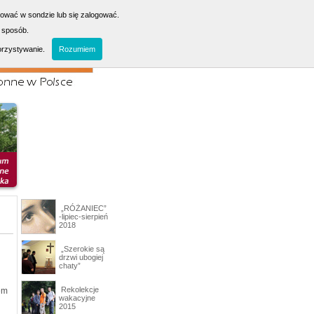
sować w sondzie lub się zalogować.
 sposób.
orzystywanie.
Rozumiem
„RÓŻANIEC”
-lipiec-sierpień
2018
„Szerokie są
drzwi ubogiej
chaty”
Rekolekcje
em
wakacyjne
2015