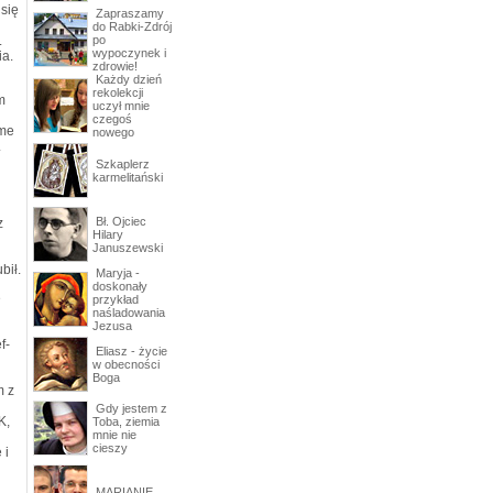
 się
Zapraszamy
do Rabki-Zdrój
.
po
wypoczynek i
ia.
zdrowie!
Każdy dzień
rekolekcji
m
uczył mnie
czegoś
ame
nowego
.
Szkaplerz
karmelitański
Bł. Ojciec
z
Hilary
Januszewski
bił.
Maryja -
doskonały
e
przykład
naśladowania
Jezusa
f-
Eliasz - życie
w obecności
Boga
m z
Gdy jestem z
K,
Toba, ziemia
mnie nie
cieszy
 i
MARIANIE