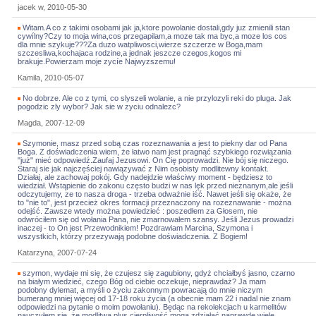
jacek w, 2010-05-30
Witam.A co z takimi osobami jak ja,ktore powolanie dostali,gdy juz zmienili stan
cywílny?Czy to moja wina,cos przegapilam,a moze tak ma byc,a moze los cos
dla mnie szykuje???Za duzo watpliwosci,wierze szczerze w Boga,mam
szczesliwa,kochajaca rodzine,a jednak jeszcze czegos,kogos mi
brakuje.Powierzam moje zycíe Najwyzszemu!
Kamila, 2010-05-07
No dobrze. Ale co z tymi, co slyszeli wolanie, a nie przylozyli reki do pluga. Jak
pogodzic zly wybor? Jak sie w zyciu odnalezc?
Magda, 2007-12-09
Szymonie, masz przed sobą czas rozeznawania a jest to piekny dar od Pana
Boga. Z doświadczenia wiem, że łatwo nam jest pragnąć szybkiego rozwiązania
"już" mieć odpowiedź.Zaufaj Jezusowi. On Cię poprowadzi. Nie bój się niczego.
Staraj sie jak najczęściej nawiązywać z Nim osobisty modlitewny kontakt.
Działaj, ale zachowaj pokój. Gdy nadejdzie właściwy moment - będziesz to
wiedział. Wstąpienie do zakonu często budzi w nas lęk przed nieznanym,ale jeśli
odczytujemy, ze to nasza droga - trzeba odważnie iść. Nawet jeśli się okaże, że
to "nie to", jest przecież okres formacji przeznaczony na rozeznawanie - można
odejść. Zawsze wtedy można powiedzieć : poszedłem za Głosem, nie
odwróciłem się od wołania Pana, nie zmarnowałem szansy. Jeśli Jezus prowadzi
inaczej - to On jest Przewodnikiem! Pozdrawiam Marcina, Szymona i
wszystkich, którzy przezywają podobne doświadczenia. Z Bogiem!
Katarzyna, 2007-07-24
szymon, wydaje mi się, że czujesz się zagubiony, gdyż chciałbyś jasno, czarno
na białym wiedzieć, czego Bóg od ciebie oczekuje, nieprawdaż? Ja mam
podobny dylemat, a myśli o życiu zakonnym powracają do mnie niczym
bumerang mniej więcej od 17-18 roku życia (a obecnie mam 22 i nadal nie znam
odpowiedzi na pytanie o moim powołaniu). Będąc na rekolekcjach u karmelitów
nauczyłem się, że modlitwa plus cierpliwość mogą zdziałać naprawdę wiele,