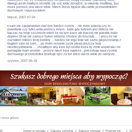
dlatego jeżeli miałbym ośmielić się coś tobie doradzić, to właśnie modlitwę, być
może pomoże ona także tobie. Niech Jezus będzie dla ciebie przewodnikiem
duchowym i nauczycielem.
Marcin, 2007-07-04
sam sie zastanawiam nad tym bardzo czesto ...nie mam pojecia czy to
powolanie czy tylko wola pomocy innym.. lubie gdy ludziom jest dobrze nie
baczac na moje szczescie wiem ze na tym trace ale inaczej nie potrafie.mam
dopiero 18 lat nie zawsze bylem sklonny chodzic do kosciola .... i jeszcze nie
zaznalem milosci innej kobiety ... bardzo sie tego boje tak samo jakpozostania z
bogiem sam na sam.... po moim oceanie zycie plywa jeszcze lodz
niezdecydowania .....chcialbym aby ktos byl osoba ktora by mnie wspierala i mi
pomagala mam prosbe ...prosze niech ktos napisze...potrzebuje nauczyciela
duchowego przewodnika dziekuje ojcu za ten tekst dal mi wiele do namyslu.
szymon, 2007-06-28
strona główna
pl
Konto w portalu
|
Zakony żeńskie
|
Zakony męskie
|
Podziel się ...
|
O