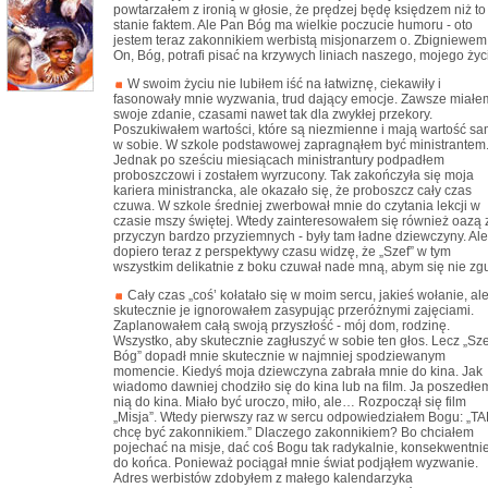
powtarzałem z ironią w głosie, że prędzej będę księdzem niż to
stanie faktem. Ale Pan Bóg ma wielkie poczucie humoru - oto
jestem teraz zakonnikiem werbistą misjonarzem o. Zbigniewem
On, Bóg, potrafi pisać na krzywych liniach naszego, mojego życ
W swoim życiu nie lubiłem iść na łatwiznę, ciekawiły i
fasonowały mnie wyzwania, trud dający emocje. Zawsze miałe
swoje zdanie, czasami nawet tak dla zwykłej przekory.
Poszukiwałem wartości, które są niezmienne i mają wartość s
w sobie. W szkole podstawowej zapragnąłem być ministrantem
Jednak po sześciu miesiącach ministrantury podpadłem
proboszczowi i zostałem wyrzucony. Tak zakończyła się moja
kariera ministrancka, ale okazało się, że proboszcz cały czas
czuwa. W szkole średniej zwerbował mnie do czytania lekcji w
czasie mszy świętej. Wtedy zainteresowałem się również oazą 
przyczyn bardzo przyziemnych - były tam ładne dziewczyny. Ale
dopiero teraz z perspektywy czasu widzę, że „Szef” w tym
wszystkim delikatnie z boku czuwał nade mną, abym się nie zgu
Cały czas „coś’ kołatało się w moim sercu, jakieś wołanie, al
skutecznie je ignorowałem zasypując przeróżnymi zajęciami.
Zaplanowałem całą swoją przyszłość - mój dom, rodzinę.
Wszystko, aby skutecznie zagłuszyć w sobie ten głos. Lecz „Sze
Bóg” dopadł mnie skutecznie w najmniej spodziewanym
momencie. Kiedyś moja dziewczyna zabrała mnie do kina. Jak
wiadomo dawniej chodziło się do kina lub na film. Ja poszedłe
nią do kina. Miało być uroczo, miło, ale… Rozpoczął się film
„Misja”. Wtedy pierwszy raz w sercu odpowiedziałem Bogu: „TA
chcę być zakonnikiem.” Dlaczego zakonnikiem? Bo chciałem
pojechać na misje, dać coś Bogu tak radykalnie, konsekwentnie
do końca. Ponieważ pociągał mnie świat podjąłem wyzwanie.
Adres werbistów zdobyłem z małego kalendarzyka