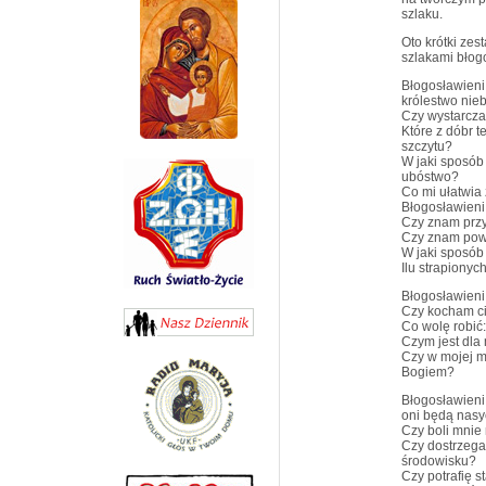
szlaku.
Oto krótki zes
szlakami błog
Błogosławieni
królestwo nieb
Czy wystarcza 
Które z dóbr 
szczytu?
W jaki sposó
ubóstwo?
Co mi ułatwia
Błogosławieni
Czy znam przy
Czy znam powo
W jaki sposób
Ilu strapionyc
Błogosławieni
Czy kocham c
Co wolę robić
Czym jest dla
Czy w mojej mo
Bogiem?
Błogosławieni,
oni będą nasy
Czy boli mnie
Czy dostrzega
środowisku?
Czy potrafię 