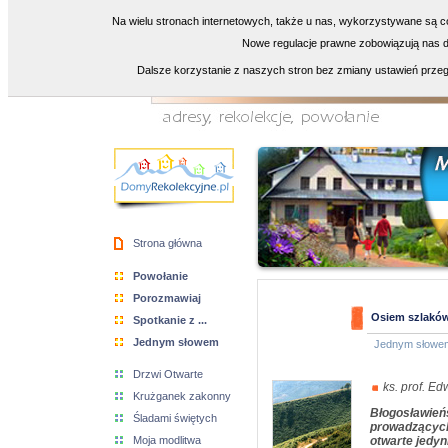
Na wielu stronach internetowych, także u nas, wykorzystywane są co
Nowe regulacje prawne zobowiązują nas do
Dalsze korzystanie z naszych stron bez zmiany ustawień przeg
Strona główna
Powołanie
Porozmawiaj
Osiem szlaków
Spotkanie z ...
Jednym słowem
Jednym słowe
Drzwi Otwarte
ks. prof. E
Krużganek zakonny
Błogosławień
Śladami świętych
prowadzących
Moja modlitwa
otwarte jedyn