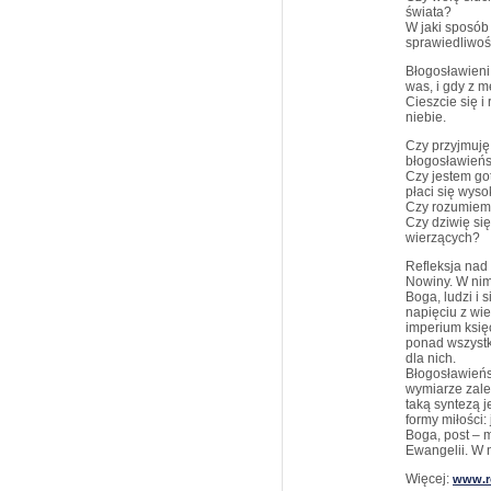
świata?
W jaki sposób 
sprawiedliwoś
Błogosławieni 
was, i gdy z 
Cieszcie się i
niebie.
Czy przyjmuję
błogosławień
Czy jestem go
płaci się wys
Czy rozumiem,
Czy dziwię si
wierzących?
Refleksja nad
Nowiny. W nim 
Boga, ludzi i 
napięciu z wie
imperium księ
ponad wszyst
dla nich.
Błogosławieńs
wymiarze zale
taką syntezą j
formy miłości:
Boga, post – 
Ewangelii. W 
Więcej:
www.r