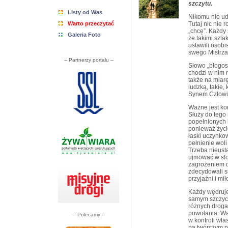
szczytu.
Listy od Was
Nikomu nie ud
Warto przeczytać
Tutaj nic nie 
„chcę”. Każdy 
Galeria Foto
że takimi szla
ustawili osobi
swego Mistrza
-- Partnerzy portalu --
Słowo „błogosł
chodzi w nim n
także na miar
ludzką, takie,
Synem Człowi
Ważne jest ko
Służy do tego
popełnionych 
ponieważ życi
łaski uczynko
pełnienie woli
Trzeba nieust
ujmować w sfo
zagrożeniem dl
zdecydowali s
przyjaźni i mił
Każdy wędruje
samym szczyci
różnych droga
powołania. Wa
-- Polecamy --
w kontroli wła
na twórczym pr