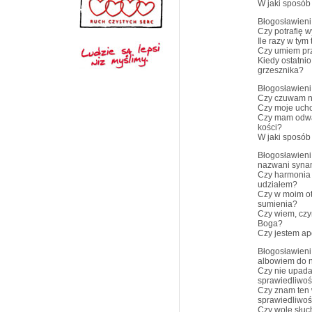
W jaki sposó
Błogosławieni 
Czy potrafię 
Ile razy w ty
Czy umiem prz
Kiedy ostatni
grzesznika?
Błogosławieni
Czy czuwam n
Czy moje ucho
Czy mam odwag
kości?
W jaki sposób
Błogosławieni
nazwani syna
Czy harmonia 
udziałem?
Czy w moim ot
sumienia?
Czy wiem, czy
Boga?
Czy jestem a
Błogosławieni,
albowiem do n
Czy nie upada
sprawiedliwoś
Czy znam ten w
sprawiedliwoś
Czy wolę słuc