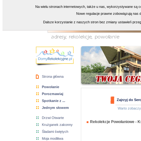
Na wielu stronach internetowych, także u nas, wykorzystywane są co
Nowe regulacje prawne zobowiązują nas do
Dalsze korzystanie z naszych stron bez zmiany ustawień przeg
Strona główna
Powołanie
Porozmawiaj
Zajrzyj do Ser
Spotkanie z ...
Jednym słowem
Warto zobacz
Drzwi Otwarte
Rekolekcje Powołaniowe - K
Krużganek zakonny
Śladami świętych
Moja modlitwa