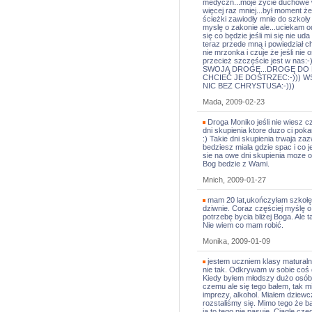
medyczn...moje życie duchowe 
więcej raz mniej...był moment że
ścieżki zawiodły mnie do szkoły 
myslę o zakonie ale...uciekam od
się co będzie jeśli mi się nie u
teraz przede mną i powiedział 
nie mrzonka i czuje że jeśli nie
przecież szczęście jest w n
SWOJĄ DROGĘ...DROGĘ DO B
CHCIEĆ JE DOSTRZEC:-))) WSZ
NIC BEZ CHRYSTUSA:-)))
Mada, 2009-02-23
Droga Moniko jeśli nie wiesz czy
dni skupienia ktore duzo ci poka
:) Takie dni skupienia trwaja za
bedziesz miala gdzie spac i co 
sie na owe dni skupienia moze 
Bog bedzie z Wami.
Mnich, 2009-01-27
mam 20 lat,ukończyłam szkołę 
dziwnie. Coraz częściej myślę 
potrzebę bycia bliżej Boga. Ale
Nie wiem co mam robić.
Monika, 2009-01-09
jestem uczniem klasy maturaln
nie tak. Odkrywam w sobie coś d
Kiedy byłem młodszy dużo osób
czemu ale się tego bałem, tak m
imprezy, alkohol. Miałem dziewc
rozstaliśmy się. Mimo tego że b
ja to tego nie pasuję. Ciągle cz