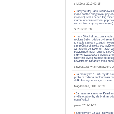
s.M.Zoja, 2012-02-15
Justyno ufaj Panu Jezusowi i m
może zostać obojętnym, gdy chc
miłości :) Jeśli zechce Cię mieć
mama, ani cała rodzina, poprowa
niemożliwe staje się możliwym;
:), 2012-01-28
mam 30lat i skończone studia,z
robione żeby rodzice byli ze mn
to ciągle szukam czegoś noweg
szczęśliwą singielką oczywiści
wstąpienia do zakonu i nawet wi
powiedzieć mojej rodzinie kied
skrytykowała tak,że wyszła z t
nigdy nie wyjdę za mąż bo czuj
powietrzem.Umarł za mnie choć g
szwedka.justyna@gmail.com, 2
Ja mam tylko 15 lat i myśle o 
problem rodzina zaplanowała mi 
delikatnie wytłumaczyć że mam 
Magdalenka, 2011-12-29
Ja mam tak samo jak Kamil, ma
myślę o zakonie, ale brak mi od
noga@o2.pl
paula, 2011-12-24
Skonczylem 22 lata i nie wiem c