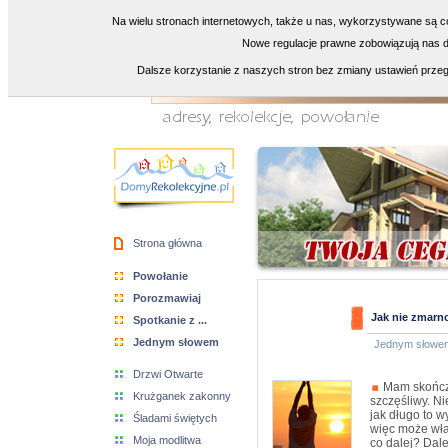
Na wielu stronach internetowych, także u nas, wykorzystywane są co
Nowe regulacje prawne zobowiązują nas do
Dalsze korzystanie z naszych stron bez zmiany ustawień przeg
Strona główna
Powołanie
Porozmawiaj
Jak nie zmarn
Spotkanie z ...
Jednym słowem
Jednym słowe
Drzwi Otwarte
Mam skończo
Krużganek zakonny
szczęśliwy. N
jak długo to w
Śladami świętych
więc może właś
Moja modlitwa
co dalej? Dal