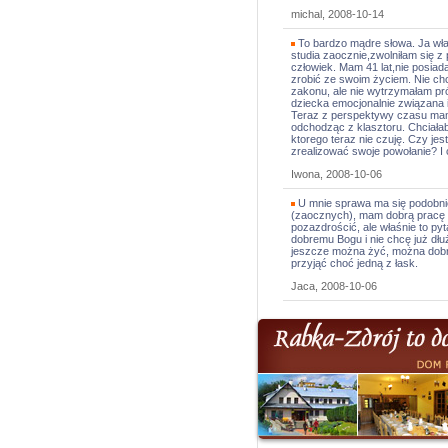
michal, 2008-10-14
To bardzo mądre słowa. Ja wł
studia zaocznie,zwolniłam się z 
człowiek. Mam 41 lat,nie posiad
zrobić ze swoim życiem. Nie c
zakonu, ale nie wytrzymałam pró
dziecka emocjonalnie związana 
Teraz z perspektywy czasu mam 
odchodząc z klasztoru. Chciałab
ktorego teraz nie czuję. Czy je
zrealizować swoje powołanie? I 
Iwona, 2008-10-06
U mnie sprawa ma się podobnie 
(zaocznych), mam dobrą pracę g
pozazdrościć, ale właśnie to pyt
dobremu Bogu i nie chcę już dł
jeszcze można żyć, można dobre
przyjąć choć jedną z łask.
Jaca, 2008-10-06