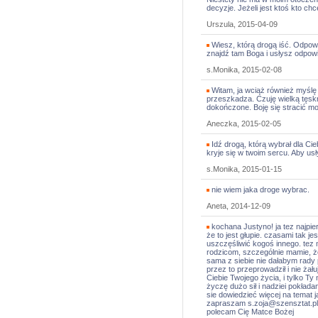
decyzje. Jeżeli jest ktoś kto ch
Urszula, 2015-04-09
Wiesz, którą drogą iść. Odpowi
znajdź tam Boga i usłysz odpow
s.Monika, 2015-02-08
Witam, ja wciąż również myślę
przeszkadza. Czuję wielką tęskn
dokończone. Boję się stracić mo
Aneczka, 2015-02-05
Idź drogą, którą wybrał dla Ci
kryje się w twoim sercu. Aby us
s.Monika, 2015-01-15
nie wiem jaka droge wybrac.
Aneta, 2014-12-09
kochana Justyno! ja tez najpie
że to jest głupie. czasami tak j
uszczęśliwić kogoś innego. tez
rodzicom, szczególnie mamie, ż
sama z siebie nie dałabym rady 
przez to przeprowadził i nie żał
Ciebie Twojego życia, i tylko T
życzę dużo sił i nadziei pokłada
sie dowiedzieć więcej na temat 
zapraszam s.zoja@szensztat.pl
polecam Cię Matce Bożej