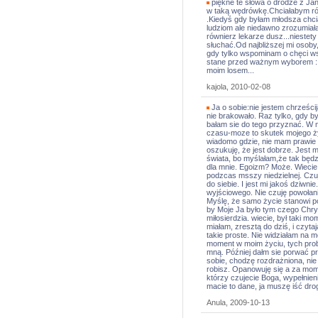
piękne te słowa o drodze z Ja
w taką wędrówkę.Chciałabym ró
.Kiedyś gdy byłam młodsza chc
ludziom ale niedawno zrozumiała
równierz lekarze dusz...niestety
słuchać.Od najbliższej mi osoby
gdy tylko wspominam o chęci wst
stane przed ważnym wyborem : c
moim losem...
kajola, 2010-02-08
Ja o sobie:nie jestem chrześci
nie brakowało. Raz tylko, gdy by
bałam sie do tego przyznać. W m
czasu-moze to skutek mojego życ
wiadomo gdzie, nie mam prawie pzr
oszukuję, że jest dobrze. Jest m
świata, bo myślałam,że tak będz
dla mnie. Egoizm? Może. Wiecie,
podzcas msszy niedzielnej. Czu
do siebie. I jest mi jakoś dziwn
wyjściowego. Nie czuję powołan
Myślę, że samo życie stanowi po
by Moje Ja było tym czego Chrys
miłosierdzia. wiecie, był taki m
miałam, zresztą do dziś, i czyt
takie proste. Nie widziałam na m
moment w moim życiu, tych prob
mną. Później dałm sie porwać p
sobie, chodzę rozdrażniona, nie
robisz. Opanowuję się a za mom
którzy czujecie Boga, wypełnieni
macie to dane, ja muszę iść dro
Anula, 2009-10-13