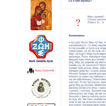
Co o tym myślisz?
Masz pytania?
Chcesz porozm
Zobacz tu...
Komentarze:
Szczęść Boże! Mam 52 lata, mę
samodzielnych. Co dalej zapytał
mi się powaliło w życiu a ja sto
zobaczyłam, że nic do mnie nie 
Więc od kogo? Moje myśli błądził
apostazja. Przez dotknięcie te
biegunie tego stanu jest światło
Bóg. Więc już pojawiła się alte
światła czy do ciemności? Wybr
światła" była prosta, łatwa, zgl
Wylałam wiele łez i często dop
Pismem Świętym powoli poznawa
któremu uczyłam się oddawać cią
się nie odbudowany. Odwróciłam
nad nimi. To też był proces, wyb
gdzie Bóg go postawi. Małżeńst
bardziej serdeczne teraz i rado
o pomoc i ochronę. Synowie star
dobrej pracy nie mają, ale jak mo
Stosunki z dalszą rodziną możn
bo były złe. Nie mam ustabilizo
mnie to tak nie przeraża ani nie
wszystkim. Paradoksalnie kiedy 