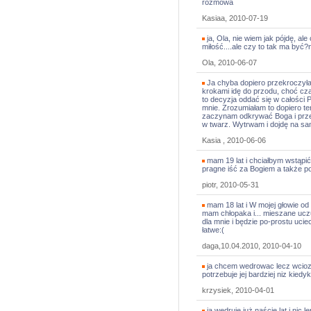
rozmowa
Kasiaa, 2010-07-19
ja, Ola, nie wiem jak pójdę, al
miłość....ale czy to tak ma być?
Ola, 2010-06-07
Ja chyba dopiero przekroczyła
krokami idę do przodu, choć cz
to decyzja oddać się w całości 
mnie. Zrozumiałam to dopiero t
zaczynam odkrywać Boga i przep
w twarz. Wytrwam i dojdę na sa
Kasia , 2010-06-06
mam 19 lat i chciałbym wstąpi
pragne iść za Bogiem a także p
piotr, 2010-05-31
mam 18 lat i W mojej głowie od
mam chłopaka i... mieszane ucz
dla mnie i będzie po-prostu ucie
łatwe:(
daga,10.04.2010, 2010-04-10
ja chcem wedrowac lecz wcioz s
potrzebuje jej bardziej niz kiedy
krzysiek, 2010-04-01
ja wędruję już naście lat i nic