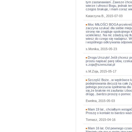
tym zastanawiam. Zawsze chci
wierze i ufnosci Bogu, jednak te
czegos brakuje, i mam coraz wi
Katarzyna B., 2015-07-03
Moc MIŁOŚCI BOGA przekreśla
zaczyna szukać dla siebie miejsc
stronę nie znajduje spokojnego 
uciekniesz. Na nic zdadzą się t
wiesz do czego się nadajesz. W
i wspólnego odkrywania odpowied
s.Monika, 2015-05-23
Droga Urszulo! Jeśli chcesz po
prostu napisać parę słów, czek
s.zoja@szensztat.pl
s.M.Zoja, 2015-05-17
Szczęść Boże...w wędrówce ksz
podejmowania decyzji na całe ż
pełnego poczucia spełnienia dl
się,że braknie mi zaufania i zbo
drogę...bardzo prosżę o pomoc
Ewelina, 2015-05-03
Mam 19 lat , chciałbym wstąpi
Proszę o kontakt to bardzo ważn
Tomasz, 2015-04-16
Mam 16 lat. Od pewnego czasu
Niestety nie ma w moim otoczeni