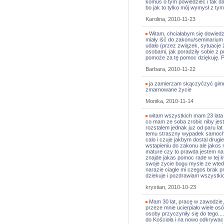
komuś o tym powiedzieć i tak dal
bo jak to tylko mój wymysł z tym 
Karolina, 2010-11-23
Witam, chciałabym się dowiedzie
miały iść do zakonu/seminarium 
udało (przez związek, sytuacje
osobami, jak poradziły sobie z 
pomoże za tę pomoc dziękuję. 
Barbara, 2010-11-22
ja zamierzam skączyćzyć gimna
zmarnowane życie
Monika, 2010-11-14
witam wszystkich mam 23 lata 
co mam ze soba zrobic niby jest 
rozstalem jednak juz od paru la
temu straszny wypadek samoch
calo i czuje jakbym dostal drug
wstapieniu do zakonu ale jakos
mature czy to prawda jestem na
znajde jakas pomoc rade w tej 
swoje zycie bogu mysle ze wted
narazie ciagle mi czegos brak p
dziekuje i pozdrawiam wszystki
krystian, 2010-10-23
Mam 30 lat, pracę w zawodzie
przeze mnie ucierpiało wiele os
osoby przyczyniły się do tego...
do Kościoła i na nowo odkrywac