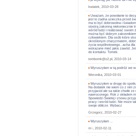
kwiatek, 2010-03-28
Uważam, że powołanie to decyz
jest to żadna ucieczka przed ś
ma to być dobrowolna i świadom
siostrą zakonną niekoniecznie 
wśród ludzi i realizować swoim
można być dobrym zakonnikiem,
człowiekiem. Dla osób które sko
określonym charyzmatem, dobry
życia wspólnotowego...acha dla 
wskazane mieć jakis zawód. Jeś
do kontaktu. Tomek.
tombomk@o2.pl, 2010-03-14
Wyruszyłam w tą podróż we w
Weronika, 2010-03-01
Wyruszyłem w drogę do spotkan
Na dodatek nie wiem co z nim zr
przyjaciol ale sa takie chwile z
nawroconego. Rok z okładem min
Spowiedzi Świetej i znowu przy
pracy i wsród ludzi. Nie może ta
swoje oblicze. Wybacz
Grzegorz, 2010-02-27
Wyruszyłam ...
m~, 2010-02-11