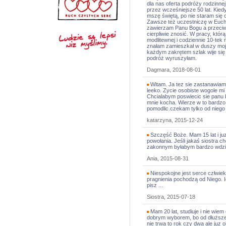
dla nas oferta podróży rodzinnej
przez wcześniejsze 50 lat. Kie
mszę świętą, po nie staram się
Zawsze też uczestniczę w Euch
zawierzam Panu Bogu a przeciwn
cierpliwie znosić. W pracy, kt
modlitewnej i codziennie 10-tek
znałam zamieszkał w duszy mojej
każdym zakrętem szlak wije się 
podróż wyruszyłam.
Dagmara, 2018-08-01
Witam. Ja tez sie zastanawiam 
leeko. Zycie osobiste wogole mi
Chcialabym poswiecic sie panu 
mnie kocha. Wierze w to bardzo
pomodlic.czekam tylko od niego n
katarzyna, 2015-12-24
Szczęść Boże. Mam 15 lat i ju
powołania. Jeśli jakaś siostra 
zakonnym byłabym bardzo wdzię
Ania, 2015-08-31
Niespokojne jest serce człwiek
pragnienia pochodzą od Niego. 
pisz ...
Siostra, 2015-07-18
Mam 20 lat, studiuje i nie wiem 
dobrym wyborem, bo od dłuższ
nie trwa to rok czy dwa ale juz 