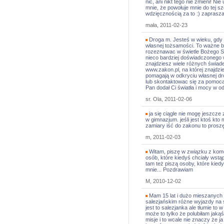
nic, ani nikt tego nie zmieni! N
mnie, że powołuje mnie do tej sz
wdzięcznością za to :) zaprasz
mała, 2011-02-23
Droga m. Jesteś w wieku, gdy
własnej tożsamości. To ważne b
rozeznawac w świetle Bożego Sło
nieco bardziej doświadczonego w
znajdziesz wiele różnych świadec
www.zakon.pl, na której znajdzie
pomagają w odkryciu własnej dr
lub skontaktowac się za pomocą
Pan dodał Ci światła i mocy w od
sr. Ola, 2011-02-06
ja się ciągle nie mogę jeszcze
w gimnazjum. jeśli jest ktoś k
zamiary iść do zakonu to prosz
m, 2011-02-03
Witam, piszę w związku z kom
osób, które kiedyś chciały wstą
tam też piszą osoby, które kiedy
mnie... Pozdrawiam
M, 2010-12-02
Mam 15 lat i dużo mieszanych
salezjańskim różne wyjazdy na 
jest to salezjanka ale tłumie to 
może to tylko że polubiłam jaką
misje i to wcale nie znaczy że 