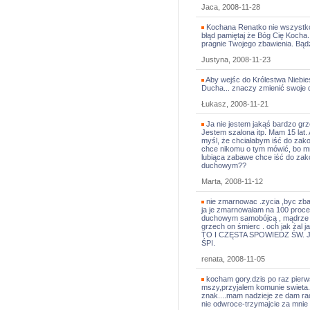
Jaca, 2008-11-28
Kochana Renatko nie wszystko 
błąd pamiętaj że Bóg Cię Kocha. 
pragnie Twojego zbawienia. Bądż
Justyna, 2008-11-23
Aby wejśc do Królestwa Niebie
Ducha... znaczy zmienić swoje
Łukasz, 2008-11-21
Ja nie jestem jakąś bardzo grz
Jestem szalona itp. Mam 15 lat.
myśl, że chciałabym iść do zak
chce nikomu o tym mówić, bo mn
lubiąca zabawe chce iść do zak
duchowym??
Marta, 2008-11-12
nie zmarnowac .zycia ,byc zbaw
ja je zmarnowałam na 100 proc
duchowym samobójcą , mądrze ż
grzech on śmierc . och jak ża
TO I CZĘSTA SPOWIEDZ ŚW.
ŚPI.
renata, 2008-11-05
kocham gory.dzis po raz pierw
mszy,przyjalem komunie swieta....
znak....mam nadzieje ze dam ra
nie odwroce-trzymajcie za mnie 