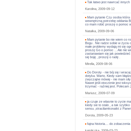
Tak łatwo jest nawrcać innych ,
Karolina, 2009-09-12
Mam pytanie Czy osoba która m
wewnętrzną potrzebę oddania Bo
co mam robić proszę o pomoc w t
Natalka, 2009-09-06
Mam pytanie bo nie wiem co rob
Bogu . Nie radze sobie w życiu 
małe problemy wydają mi się og
proszę Go o pomoc ... Ale nie wi
zastanawiam się jak powiedzieć 
się boję , proszę o radę .
Mirella, 2009-08-06
Do Doroty - nie bój się i wracaj
dotyka. Warto. Kiedy sam błądz
zwyczajne mówię - nie mam siły - 
Nawet jeśli otoczenie jest toksyc
trzymać - raźniej jest. Polecam
Mariusz, 2009-07-09
ja czuje ze wlasnie to zycie 
kiedy sie to stalo , a tak szybko 
sensu ,stracilamkonatkt z Pane
Dorota, 2009-05-23
fajna historia.... do zobaczenia p
katoliczka, 2009-03-23