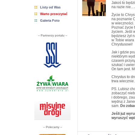
Jakoś to będzi
na razie nie...
Listy od Was
Warto przeczytać
Życie to Chry
na poznanie Ch
Galeria Foto
w wieczności.
Poznać życie t
życiem. Jeśli 
-- Partnerzy portalu --
będziesz żył 
w Tobie wiara 
Chrystusowi!
Jak i gdzie p
niektórym wyd
czasem przysy
szukać i uwie
On tam jest. Mo
Chrystus to d
trwa wiecznie
PS. Lubisz cho
zobaczyć nieb
i dobrego, za
wędruj z Jane
sam.
Do zoba
Jeśli już wyr
wyruszyć wpis
-- Polecamy --