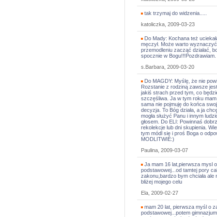
tak trzymaj do widzenia.....
katoliczka, 2009-03-23
Do Mady: Kochana też uciekała
męczył. Może warto wyznaczyć s
przemodleniu zacząć działać, bo
spocznie w Bogu!!!Pozdrawiam.
s.Barbara, 2009-03-20
Do MAGDY: Myślę, że nie powin
Rozstanie z rodziną zawsze jest 
jakiś strach przed tym, co będzi
szczęśliwa. Ja w tym roku mam z
sama nie pojmuję do końca swoje
decyzja. To Bóg działa, a ja chc
mogła służyć Panu i innym ludz
głosem. Do ELI: Powinnaś dobr
rekolekcje lub dni skupienia. W
tym módl się i proś Boga o o
MODLITWIE:)
Paulina, 2009-03-07
Ja mam 16 lat,pierwsza mysl o 
podstawowej...od tamtej pory c
zakonu,bardzo bym chciała ale 
bliżej mojego celu
Ela, 2009-02-27
mam 20 lat, pierwsza myśl o za
podstawowej...potem gimnazjum 