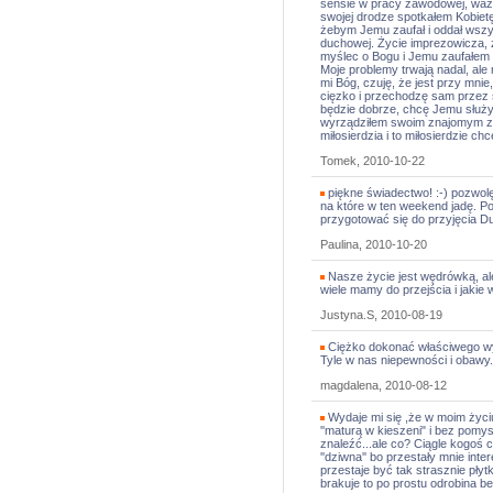
sensie w pracy zawodowej, ważył
swojej drodze spotkałem Kobiet
żebym Jemu zaufał i oddał wszys
duchowej. Życie imprezowicza, 
myślec o Bogu i Jemu zaufałem 
Moje problemy trwają nadal, al
mi Bóg, czuję, że jest przy mni
cięzko i przechodzę sam przez s
będzie dobrze, chcę Jemu służy
wyrządziłem swoim znajomym z p
miłosierdzia i to miłosierdzie ch
Tomek, 2010-10-22
piękne świadectwo! :-) pozwolę
na które w ten weekend jadę.
przygotować się do przyjęcia Du
Paulina, 2010-10-20
Nasze życie jest wędrówką, al
wiele mamy do przejścia i jakie
Justyna.S, 2010-08-19
Ciężko dokonać właściwego wyb
Tyle w nas niepewności i obawy.
magdalena, 2010-08-12
Wydaje mi się ,że w moim życiu
''maturą w kieszeni" i bez pomy
znaleźć...ale co? Ciągle kogoś c
''dziwna'' bo przestały mnie int
przestaje być tak strasznie pły
brakuje to po prostu odrobina 