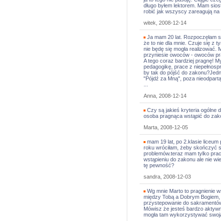
długo byłem lektorem. Mam sio
robić jak wszyscy zareagują na
witek, 2008-12-14
Ja mam 20 lat. Rozpoczęłam stu
że to nie dla mnie. Czuje się z 
nie będę się mogła realizować. 
przyniesie owoców - owoców prac
A tego coraz bardziej pragnę! 
pedagogikę, prace z niepełnospr
by tak do pójść do zakonu?Jed
"Pójdź za Mną", poza nieodpartą
...
Anna, 2008-12-14
Czy są jakieś kryteria ogólne 
osoba pragnąca wstąpić do zak
Marta, 2008-12-05
mam 19 lat, po 2.klasie liceum
roku wróciłam, żeby skończyć sz
problemów.teraz mam tylko pracę
wstąpieniu do zakonu ale nie wi
tę pewność?
sandra, 2008-12-03
Wg mnie Marto to pragnienie ws
między Tobą a Dobrym Bogiem, r
przystepowanie do sakramentów. 
Mówisz że jesteś bardzo aktywna
mogła tam wykorzystywać swoj