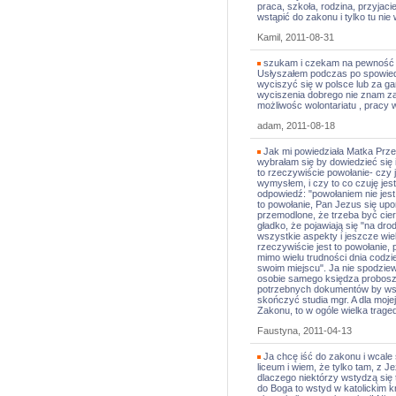
praca, szkoła, rodzina, przyjac
wstąpić do zakonu i tylko tu nie
Kamil, 2011-08-31
szukam i czekam na pewność jak
Usłyszałem podczas po spowied
wyciszyć się w polsce lub za gan
wyciszenia dobrego nie znam za
możliwośc wolontariatu , pracy 
adam, 2011-08-18
Jak mi powiedziała Matka Prz
wybrałam się by dowiedzieć się i
to rzeczywiście powołanie- czy 
wymysłem, i czy to co czuję jes
odpowiedź: "powołaniem nie jest t
to powołanie, Pan Jezus się up
przemodlone, że trzeba być cierp
gładko, że pojawiają się "na dro
wszystkie aspekty i jeszcze wiel
rzeczywiście jest to powołanie, 
mimo wielu trudności dnia codzi
swoim miejscu". Ja nie spodziew
osobie samego księdza proboszc
potrzebnych dokumentów by wstą
skończyć studia mgr. A dla moj
Zakonu, to w ogóle wielka traged
Faustyna, 2011-04-13
Ja chcę iść do zakonu i wcale 
liceum i wiem, że tylko tam, z 
dlaczego niektórzy wstydzą się 
do Boga to wstyd w katolickim k