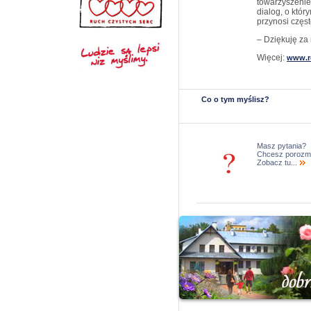
towarzyszenie
dialog, o któr
przynosi częst
– Dziękuję za
Więcej:
www.r
Co o tym myślisz?
Masz pytania?
Chcesz porozm
Zobacz tu...