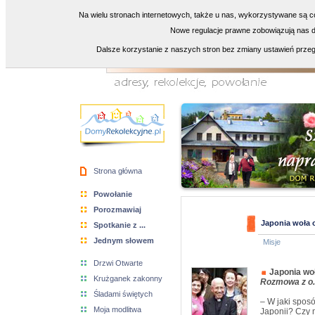
Na wielu stronach internetowych, także u nas, wykorzystywane są co
Nowe regulacje prawne zobowiązują nas do
Dalsze korzystanie z naszych stron bez zmiany ustawień przeg
Strona główna
Powołanie
Porozmawiaj
Japonia woła 
Spotkanie z ...
Jednym słowem
Misje
Drzwi Otwarte
Japonia woł
Krużganek zakonny
Rozmowa z o.
Śladami świętych
– W jaki sposó
Moja modlitwa
Japonii? Czy 