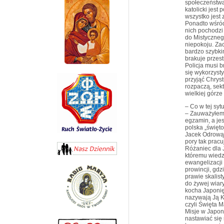
społeczeństwa.
katolicki jest
wszystko jest 
Ponadto wśród
nich pochodzi 
do Mistyczneg
niepokoju. Za
bardzo szybki
brakuje przes
Policja musi b
się wykorzysty
przyjąć Chrys
rozpaczą, sek
wielkiej górze 
– Co w tej sy
– Zauważyłem,
egzamin, a je
polska „święto
Jacek Odrowąż 
pory tak pracu
Różaniec dla 
któremu wiedz
ewangelizacji 
prowincji, gdz
prawie skalis
do żywej wiar
kocha Japonię.
nazywają Ją K
czyli Święta M
Misje w Japon
nastawiać się