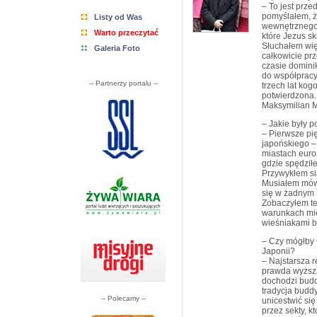
– To jest prze
pomyślałem, ż
Listy od Was
wewnętrznego 
Warto przeczytać
które Jezus sk
Słuchałem wię
Galeria Foto
całkowicie pr
czasie dominik
do współpracy
-- Partnerzy portalu --
trzech lat kog
potwierdzona.
Maksymilian M
– Jakie były p
– Pierwsze pię
japońskiego – 
miastach euro
gdzie spędził
Przywykłem sia
Musiałem mówi
się w żadnym 
Zobaczyłem te
warunkach mie
wieśniakami b
– Czy mógłby O
Japonii?
– Najstarsza re
prawda wyższą
dochodzi buddy
tradycja budd
-- Polecamy --
unicestwić się
przez sekty, k