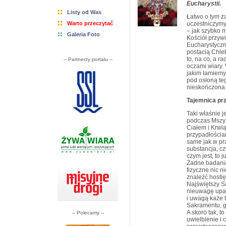
Eucharystii.
Listy od Was
Łatwo o tym z
Warto przeczytać
uczestniczymy
– jak szybko m
Galeria Foto
Kościół przyw
Eucharystyczn
postacią Chleb
to, na co, a r
-- Partnerzy portalu --
oczami wiary. 
jakim łamiemy 
pod osłoną teg
nieskończona
Tajemnica pr
Taki właśnie j
podczas Mszy ś
Ciałem i Krwi
przypadłościam
same jak w pr
substancja, czy
czym jest, to j
Żadne badani
fizyczne nic 
znaleźć hostię,
Najświętszy Sa
nieuwagę upad
i uwagą każe 
Sakramentu, g
A skoro tak, t
-- Polecamy --
uwielbienie i