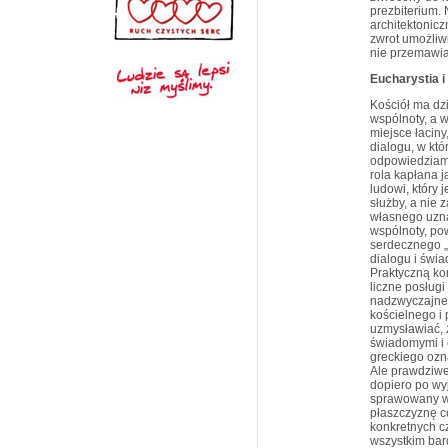
prezbiterium. 
architektonicz
zwrot umożliw
nie przemawia
Eucharystia i
Kościół ma dz
wspólnoty, a 
miejsce łaciny,
dialogu, w któ
odpowiedziami 
rola kapłana j
ludowi, który
służby, a nie
własnego uzna
wspólnoty, po
serdecznego „
dialogu i świ
Praktyczną ko
liczne posługi 
nadzwyczajneg
kościelnego i
uzmysławiać, 
świadomymi i c
greckiego ozn
Ale prawdziwe
dopiero po wyj
sprawowany w k
płaszczyznę c
konkretnych c
wszystkim bar