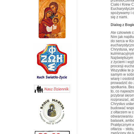
przeistoczeni
Ciało i Krew C
Eucharystyczn
spożywamy i o
się z nami.
Dialog z Bog
Ale człowiek 
Nim jak najdłu
do serca w Ko
eucharystyczn
Chrystusa, wy
kulminacyjnym
Najświętszym 
z życiem i wyj
procesji euch
Wszystkie te 
samym w sobie
wiarę i osobis
prowadzić do 
spotkania. Bez
to, co najważn
przybrał skrom
rozpraszać, ab
Chrystus ustan
budować wspól
z ołtarzem w 
obwarowaniu s
balasek, ambon
Praktycznym w
ołtarza – stoł
zwrócony do l