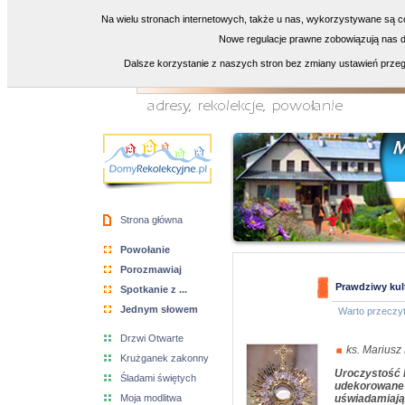
Na wielu stronach internetowych, także u nas, wykorzystywane są co
Nowe regulacje prawne zobowiązują nas do
Dalsze korzystanie z naszych stron bez zmiany ustawień przeg
Strona główna
Powołanie
Porozmawiaj
Prawdziwy kul
Spotkanie z ...
Jednym słowem
Warto przeczy
Drzwi Otwarte
ks. Mariusz
Krużganek zakonny
Uroczystość B
Śladami świętych
udekorowane 
Moja modlitwa
uświadamiają 