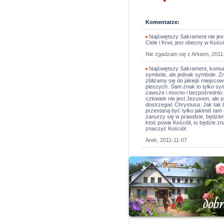
Komentarze:
Najświętszy Sakrament nie jes
Ciele i Krwi, jest obecny w Kośc
Nie zgadzam się z Arkiem, 2011
Najświętszy Sakrament, komunik
symbole, ale jednak symbole. Z
zbliżamy się do jakiejś miejscow
pieszych. Sam znak to tylko sy
zawsze i mocno i bezpośrednio 
człowiek nie jest Jezusem, ale 
dostrzegać Chrystusa. Jak tak 
przestaną być tylko jakimiś tam
zanurzy się w prawdzie, będzie
ktoś powie Kościół, to będzie z
znaczyć Kościół.
Arek, 2011-11-07