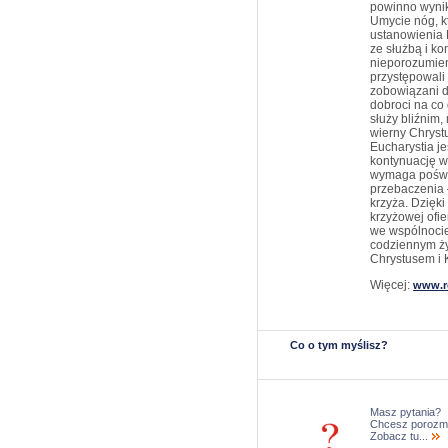
powinno wynik
Umycie nóg, k
ustanowienia 
ze służbą i ko
nieporozumie
przystępowali 
zobowiązani d
dobroci na co 
służy bliźnim,
wierny Chryst
Eucharystia je
kontynuację w 
wymaga poświęc
przebaczenia –
krzyża. Dzięk
krzyżowej ofie
we wspólnocie 
codziennym ży
Chrystusem i K
Więcej:
www.r
Co o tym myślisz?
Masz pytania?
Chcesz porozm
Zobacz tu...