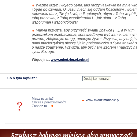
Wezmę krzyż Twojego Syna, jaki raczył łaskawie na mnie wł
i będę go dźwigał. O, Jezu, niech się oddam Kościołowi Twojem
ratowaniu dusz, Twoją krwią odkupionych, abym z Tobą współży
tobą pracował, z Tobą współcierpiał i – jak ufam – z Tobą
współumarł i współkrólował.
Maryja przyszła, aby przynieść światu Zbawcę (…), a w Nim
grzesznikom przebaczenie, sprawiedliwym wytrwanie, ciemny
prawdę, zbłąkanym drogę, umarłym żywot. Przyszła, aby objąć
nami macierzyńską pieczę i jako pośredniczka u Syna troskać s
o nasze zbawienie. Przyszła, aby być nam wzorem i nauczyć n
życia Bożego.
Więcej na:
www.mlodzimarianie.pl
Co o tym myślisz?
Masz pytania?
www.mlodzimarianie.pl
Chcesz porozmawiać?
Zobacz tu...