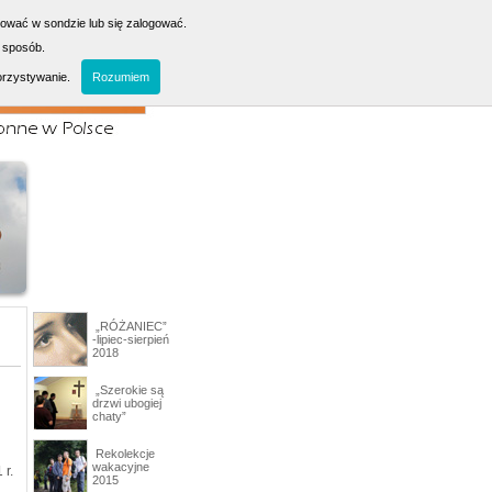
sować w sondzie lub się zalogować.
 sposób.
orzystywanie.
Rozumiem
„RÓŻANIEC”
-lipiec-sierpień
2018
„Szerokie są
drzwi ubogiej
chaty”
Rekolekcje
wakacyjne
 r.
2015