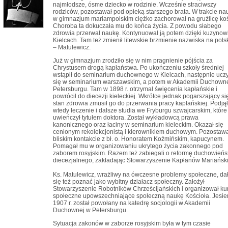
najmłodsze, ósme dziecko w rodzinie. Wcześnie straciwszy
rodziców, pozostawał pod opieką starszego brata. W trakcie na
w gimnazjum mariampolskim ciężko zachorował na gruźlicę koś
Choroba ta dokuczała mu do końca życia. Z powodu słabego
zdrowia przerwał naukę. Kontynuował ją potem dzięki kuzynow
Kielcach. Tam też zmienił litewskie brzmienie nazwiska na pols
– Matulewicz.
Już w gimnazjum zrodziło się w nim pragnienie pójścia za
Chrystusem drogą kapłaństwa. Po ukończeniu szkoły średniej
wstąpił do seminarium duchownego w Kielcach, następnie uczy
się w seminarium warszawskim, a potem w Akademii Duchown
Petersburgu. Tam w 1898 r. otrzymał święcenia kapłańskie i
powrócił do diecezji kieleckiej. Wkrótce jednak pogarszający si
stan zdrowia zmusił go do przerwania pracy kapłańskiej. Podjął
wtedy leczenie i dalsze studia we Fryburgu szwajcarskim, które
uwieńczył tytułem doktora. Został wykładowcą prawa
kanonicznego oraz łaciny w seminarium kieleckim. Okazał się
cenionym rekolekcjonistą i kierownikiem duchowym. Pozostaw
bliskim kontakcie z bł. o. Honoratem Koźmińskim, kapucynem.
Pomagał mu w organizowaniu ukrytego życia zakonnego pod
zaborem rosyjskim. Razem też zabiegali o reformę duchowień
diecezjalnego, zakładając Stowarzyszenie Kapłanów Mariański
Ks. Matulewicz, wrażliwy na ówczesne problemy społeczne, da
się też poznać jako wybitny działacz społeczny. Założył
Stowarzyszenie Robotników Chrześcijańskich i organizował ku
społeczne upowszechniające społeczną naukę Kościoła. Jesie
1907 r. został powołany na katedrę socjologii w Akademii
Duchownej w Petersburgu.
Sytuacja zakonów w zaborze rosyjskim była w tym czasie