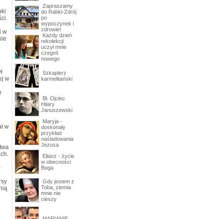
Zapraszamy
uki
do Rabki-Zdrój
ci.
po
wypoczynek i
zdrowie!
i w
Każdy dzień
kie
rekolekcji
uczył mnie
czegoś
nowego
ł
Szkaplerz
ej w
karmelitański
ę
Bł. Ojciec
Hilary
Januszewski
Maryja -
ał w
doskonały
przykład
naśladowania
Jezusa
stwa
ch.
Eliasz - życie
w obecności
ł
Boga
rsy
Gdy jestem z
Toba, ziemia
nią
mnie nie
cieszy
MARIANIE