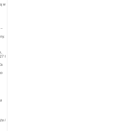
bą w
 –
ny.
e,
27 I
Za
go
ła
ża i