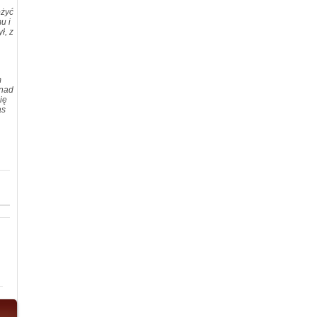
ożyć
u i
ł, z
m
 nad
ię
as