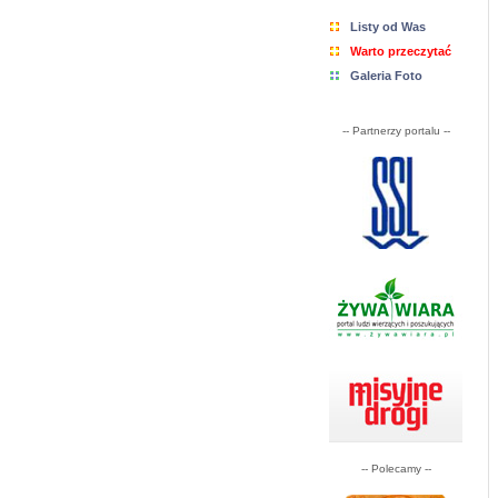
Listy od Was
Warto przeczytać
Galeria Foto
-- Partnerzy portalu --
-- Polecamy --