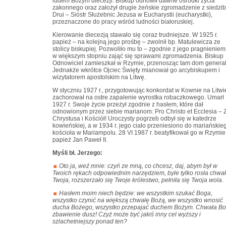
ludem Bożym diecezji. Biskup odnowił dawne ośrodki życia
zakonnego oraz założył drugie żeńskie zgromadzenie z siedzi
Drui – Sióstr Służebnic Jezusa w Eucharystii (eucharystki),
przeznaczone do pracy wśród ludności białoruskiej.
Kierowanie diecezją stawało się coraz trudniejsze. W 1925 r.
papież – na kolejną jego prośbę – zwolnił bp. Matulewicza ze
stolicy biskupiej. Pozwoliło mu to – zgodnie z jego pragnieniem
w większym stopniu zająć się sprawami zgromadzenia. Biskup
Odnowiciel zamieszkał w Rzymie, przenosząc tam dom general
Jednakże wkrótce Ojciec Święty mianował go arcybiskupem i
wizytatorem apostolskim na Litwę.
W styczniu 1927 r., przygotowując konkordat w Kownie na Litwi
zachorował na ostre zapalenie wyrostka robaczkowego. Umarł 
1927 r. Swoje życie przeżył zgodnie z hasłem, które dał
odnowionym przez siebie marianom: Pro Christo et Ecclesia – 
Chrystusa i Kościół! Uroczysty pogrzeb odbył się w katedrze
kowieńskiej, a w 1934 r. jego ciało przeniesiono do mariańskie
kościoła w Mariampolu. 28 VI 1987 r. beatyfikował go w Rzymie
papież Jan Paweł II.
Myśli bł. Jerzego:
Oto ja, weź mnie: czyń ze mną, co chcesz, daj, abym był w
Twoich rękach odpowiednim narzędziem, byle tylko rosła chwa
Twoja, rozszerzało się Twoje królestwo, pełniła się Twoja wola.
Hasłem moim niech będzie: we wszystkim szukać Boga,
wszystko czynić na większą chwałę Bożą, we wszystko wnosić
ducha Bożego, wszystko przepajać duchem Bożym. Chwała Bo
zbawienie dusz! Czyż może być jakiś inny cel wyższy i
szlachetniejszy ponad ten?