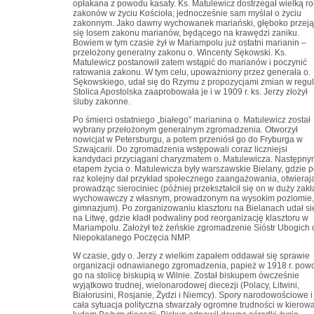
opłakana z powodu kasaty. Ks. Matulewicz dostrzegał wielką ro
zakonów w życiu Kościoła; jednocześnie sam myślał o życiu
zakonnym. Jako dawny wychowanek mariański, głęboko przeją
się losem zakonu marianów, będącego na krawędzi zaniku.
Bowiem w tym czasie żył w Mariampolu już ostatni marianin –
przełożony generalny zakonu o. Wincenty Sękowski. Ks.
Matulewicz postanowił zatem wstąpić do marianów i poczynić
ratowania zakonu. W tym celu, upoważniony przez generała o.
Sękowskiego, udał się do Rzymu z propozycjami zmian w regul
Stolica Apostolska zaaprobowała je i w 1909 r. ks. Jerzy złożył
śluby zakonne.
Po śmierci ostatniego „białego” marianina o. Matulewicz został
wybrany przełożonym generalnym zgromadzenia. Otworzył
nowicjat w Petersburgu, a potem przeniósł go do Fryburga w
Szwajcarii. Do zgromadzenia wstępowali coraz liczniejsi
kandydaci przyciągani charyzmatem o. Matulewicza. Następn
etapem życia o. Matulewicza były warszawskie Bielany, gdzie 
raz kolejny dał przykład społecznego zaangażowania, otwierają
prowadząc sierociniec (później przekształcił się on w duży zak
wychowawczy z własnym, prowadzonym na wysokim poziomie,
gimnazjum). Po zorganizowaniu klasztoru na Bielanach udał si
na Litwę, gdzie kładł podwaliny pod reorganizację klasztoru w
Mariampolu. Założył też żeńskie zgromadzenie Sióstr Ubogich 
Niepokalanego Poczęcia NMP.
W czasie, gdy o. Jerzy z wielkim zapałem oddawał się sprawie
organizacji odnawianego zgromadzenia, papież w 1918 r. powo
go na stolicę biskupią w Wilnie. Został biskupem ówcześnie
wyjątkowo trudnej, wielonarodowej diecezji (Polacy, Litwini,
Białorusini, Rosjanie, Żydzi i Niemcy). Spory narodowościowe i
cała sytuacja polityczna stwarzały ogromne trudności w kierow