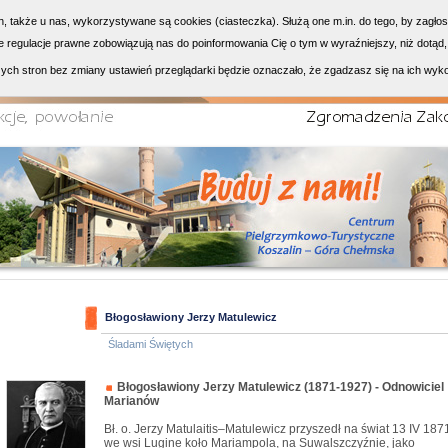
h, także u nas, wykorzystywane są cookies (ciasteczka). Służą one m.in. do tego, by zagło
 regulacje prawne zobowiązują nas do poinformowania Cię o tym w wyraźniejszy, niż dotąd,
ych stron bez zmiany ustawień przeglądarki będzie oznaczało, że zgadzasz się na ich wyk
Błogosławiony Jerzy Matulewicz
Śladami Świętych
Błogosławiony Jerzy Matulewicz (1871-1927) - Odnowiciel
Marianów
Bł. o. Jerzy Matulaitis–Matulewicz przyszedł na świat 13 IV 1871
we wsi Lugine koło Mariampola, na Suwalszczyźnie, jako