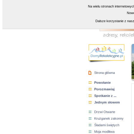
Na wielu stronach internetowyc
Nowe
Dalsze korzystanie z nasz
Strona główna
Powołanie
Porozmawiaj
Spotkanie z ...
Jednym słowem
Drzwi Otwarte
Krużganek zakonny
Śladami świętych
Moja modlitwa