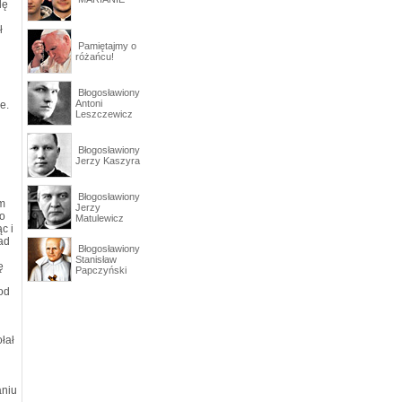
lę
ł
Pamiętajmy o
różańcu!
Błogosławiony
Antoni
e.
Leszczewicz
Błogosławiony
Jerzy Kaszyra
Błogosławiony
ym
Jerzy
po
Matulewicz
c i
ład
Błogosławiony
Stanisław
ę
Papczyński
od
łał
aniu