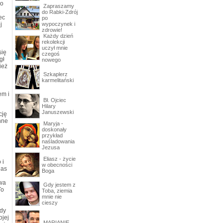
wo
Zapraszamy
do Rabki-Zdrój
ec
po
j
wypoczynek i
zdrowie!
Każdy dzień
rekolekcji
uczył mnie
się
czegoś
gł
nowego
ież
Szkaplerz
karmelitański
em i
Bł. Ojciec
Hilary
Januszewski
cję
nne
Maryja -
doskonały
przykład
naśladowania
Jezusa
Eliasz - życie
 i
w obecności
nas
Boga
ywa
Gdy jestem z
To
Toba, ziemia
mnie nie
cieszy
edy
ojej
MARIANIE