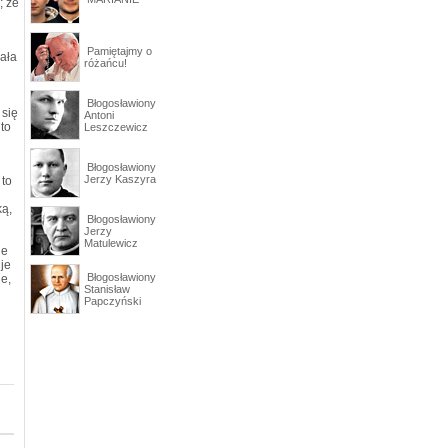
; że
Pamiętajmy o
iała
różańcu!
Błogosławiony
 się
Antoni
 to
Leszczewicz
Błogosławiony
Jerzy Kaszyra
 to
ką,
Błogosławiony
Jerzy
Matulewicz
ie
uje
Błogosławiony
ie,
Stanisław
Papczyński