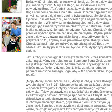
Boża, w której najpełniej urzeczywistniło się zarówno dziewict
jak i macierzyństwo. Maryja dlatego, że jest dziewicą może
powiedzieć Bogu „Tak”, gdyż jest całkowicie dyspozycyjna wob
Boga i duchem i ciałem. Ona dała Słowu Bożemu najpierw Swó
umysł i serce, a dzięki temu zdolna była dać także Swoje ciało.
Ojcowie Kościoła twierdzili, że poczęła Syna najpierw duszą, a
potem ciałem. W Niej widzimy duchową płodność dziewictwa.
Rezygnując z macierzyństwa na płaszczyźnie naturalnej, stała 
Matką na płaszczyźnie nadprzyrodzonej. A Jezus Chrystus? Mó
przecież wybrać życie małżeńskie, ale nie wybrał. Wybrał przec
życie dziewicze z uwagi na misję, jaką przyszedł wypełnić. A
przyszedł po to , abyśmy mieli prawdziwe życie. Każdy uczeń
Chrystusa musi najpierw odkryć oblubieńczą miłość Boga , w
osobie Jezusa, by pójść za Nim i być do Bożej dyspozycji duch
ciałem.
Jezus Chrystus pociągnął nas więzami miłości. Przez konsekra
zakonną stałyśmy się oblubienicami samego Boga. Życie zako
nie jest więc bezpłodnością, bezdzietnością, czy rezygnacją z
miłości małżeńskiej, z dzieci. Jest to tylko zamiana jednego
partnera na osobę samego Boga, aby w ten sposób także Boga
rodzić.
„Moją Matką i moimi braćmi są ci, którzy słuchają Słowa Bożego
wypełniają je” (Łk 8, 21). Niesamowita tajemnica, która dotyka 
w sposób szczególny. Dotyczy bowiem duchowego wymiaru
człowieka. Tak więc prawdziwa chrześcijańska płodność wypł
z całkowitego i bezwarunkowego zjednoczenia z Chrystusem. 
dziewictwo w teologicznym znaczeniu staje się autentycznie
duchowym macierzyństwem, gdyż dzięki niemu inni otrzymują
życie łaski. Sens tego macierzyństwa dostrzegam wówczas, ki
widzę, ze dzięki mojej wierze ktoś zaczyna wierzyć; że dzięki m