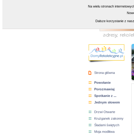
Na wielu stronach internetowyc
Nowe
Dalsze korzystanie z nasz
Strona główna
Powołanie
Porozmawiaj
Spotkanie z ...
Jednym słowem
Drzwi Otwarte
Krużganek zakonny
Śladami świętych
Moja modlitwa