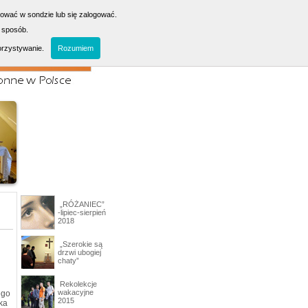
sować w sondzie lub się zalogować.
 sposób.
orzystywanie.
Rozumiem
„RÓŻANIEC”
-lipiec-sierpień
2018
„Szerokie są
drzwi ubogiej
chaty”
Rekolekcje
wakacyjne
ego
2015
ka