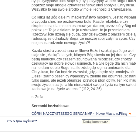
dyspozycyjności ktoś staje się dyspozycyjny wobec Boga i ludzi
poprzez moje ubogie człowieczeństwo ktoś spotyka Chrystusa.
Wszystko to ma swoje źródło w mojej jedności z Chrystusem.
Od kilku lat Bóg daje mi macierzyństwo młodych. Jest to wspan
przygoda choć nie pozbawiona bólu. Każde rekolekcje czy
skupienie są dla mnie niesamowitym darem, przez który Bóg mi
pokazuje: To ja działam, to ja uzdrawiam, to ja przemieniam.
Rzeczywiście dzieją się cuda, gdy dziewczęta z płaczem dzielą
radością, że odnalazły Boga, że inaczej spojrzały na życie. Czy
nie jest narodzenie nowego życia?!
Każda siostra zasłuchana w Słowo Boże i szukająca Jego woli
staje się „Matką” dla tych, których Bóg stawia na jej drodze. Czy
będą maluchy, czy czasem zbuntowana młodzież, czy chorzy
czekający na dobre słowo i uśmiech. Na tyle będę dla nich mat
na ile dam siebie Bogu, na ile zdobędę się na umieranie dla
Chrystusa, bo On będzie wzrastał, gdy ja będę się umniejszać.
„Jeżeli ziarno pszenicy wpadłszy w ziemię nie obumrze, zostan
tylko samo, ale jeżeli obumrze, przynosi plon obfity. Ten kto mił
swoje życie, traci je, a kto nienawidzi swego życia na tym świec
zachowa je na życie wieczne” (J12, 24-25).
s. Zofia
Sercanki bezhabitowe
CÓRKI NAJCZYSTSZEGO SERCA NMP - Nowe Miasto n.Pilicą
Co o tym myślisz?