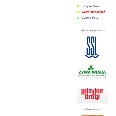
Listy od Was
Warto przeczytać
Galeria Foto
-- Partnerzy portalu --
-- Polecamy --