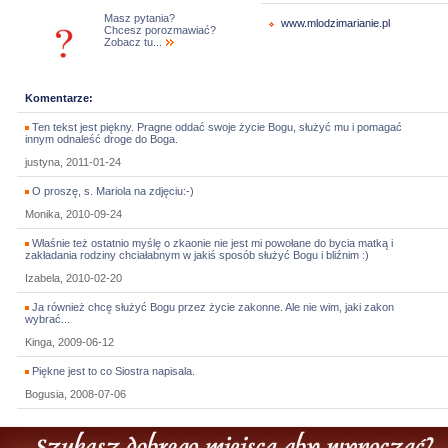
Masz pytania?
www.mlodzimarianie.pl
Chcesz porozmawiać?
Zobacz tu...
Komentarze:
Ten tekst jest piękny. Pragne oddać swoje życie Bogu, służyć mu i pomagać
innym odnaleść droge do Boga.
justyna, 2011-01-24
O proszę, s. Mariola na zdjęciu:-)
Monika, 2010-09-24
Właśnie też ostatnio myślę o zkaonie nie jest mi powołane do bycia matką i
zakładania rodziny chciałabnym w jakiś sposób służyć Bogu i bliźnim :)
Izabela, 2010-02-20
Ja również chcę służyć Bogu przez życie zakonne. Ale nie wim, jaki zakon
wybrać...
Kinga, 2009-06-12
Piękne jest to co Siostra napisala.
Bogusia, 2008-07-06