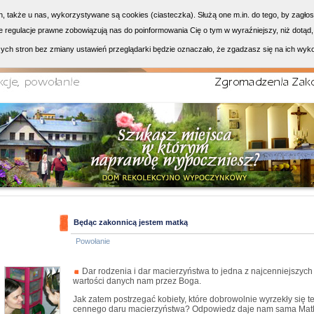
h, także u nas, wykorzystywane są cookies (ciasteczka). Służą one m.in. do tego, by zagło
 regulacje prawne zobowiązują nas do poinformowania Cię o tym w wyraźniejszy, niż dotąd,
ych stron bez zmiany ustawień przeglądarki będzie oznaczało, że zgadzasz się na ich wyk
Będąc zakonnicą jestem matką
Powołanie
Dar rodzenia i dar macierzyństwa to jedna z najcenniejszych
wartości danych nam przez Boga.
Jak zatem postrzegać kobiety, które dobrowolnie wyrzekły się t
cennego daru macierzyństwa? Odpowiedz daje nam sama Mat