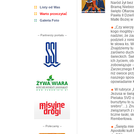
Naród żył bez
Bramą Niebios
Listy od Was
święto Ofiaro
Warto przeczytać
Pawła II Dzie
Matki Bożej w
Galeria Foto
„Czy wierzę 
kogo mogliby 
-- Partnerzy portalu --
nadziei, że z
podzieli z nimi
te słowa ks. 
Znajdziemy tu
zarówno ducho
świeckich. Świ
ich życiem, o
zobowiązuje –
Zarzecznego M
niż owoce prz
naszego spos
opowiadanie Kr
W rubryce „
Jezusa w świą
Pielaka SVD o
bursztynu to 
srebro”…). Zna
związanych z 
liczne łaski,
Rembertowa.
-- Polecamy --
„Święta mies
Apostołki kult