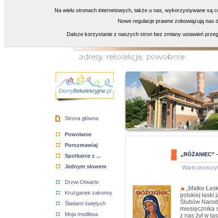
Na wielu stronach internetowych, także u nas, wykorzystywane są co
Nowe regulacje prawne zobowiązują nas do
Dalsze korzystanie z naszych stron bez zmiany ustawień przeg
Strona główna
Powołanie
Porozmawiaj
„RÓŻANIEC” – 
Spotkanie z ...
Jednym słowem
Warto przeczy
Drzwi Otwarte
„Matko Łask
Krużganek zakonny
polskiej łaski
Ślubów Narodu
Śladami świętych
miesięcznika s
Moja modlitwa
z nas żył w ła