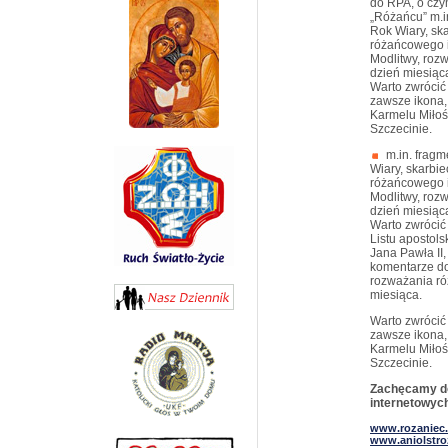
do RPA, o czy
„Różańcu” m.i
Rok Wiary, ska
różańcowego i
Modlitwy, roz
dzień miesiąc
Warto zwrócić
zawsze ikona,
Karmelu Miłośc
Szczecinie.
m.in. fragm
Wiary, skarbie
różańcowego i
Modlitwy, roz
dzień miesiąc
Warto zwrócić
Listu apostol
Jana Pawła II
komentarze do
rozważania ró
miesiąca.
Warto zwrócić
zawsze ikona,
Karmelu Miłośc
Szczecinie.
Zachęcamy do 
internetowyc
www.rozaniec
www.aniolstr