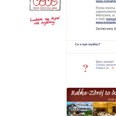
www.sygnalytr
Pisma można n
zaprenumerowa
Warszawa, ul. 
e-mail:
prenum
www.loretanki.
Zachęcamy do
Co o tym myślisz?
Masz pytania?
Chcesz porozm
Zobacz tu...