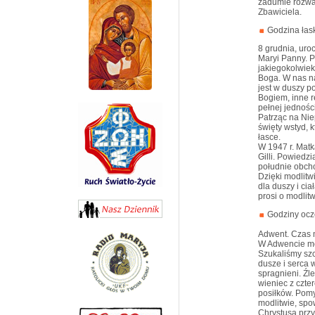
zadumie rozważ
Zbawiciela.
Godzina łas
8 grudnia, uro
Maryi Panny. P
jakiegokolwiek
Boga. W nas n
jest w duszy p
Bogiem, inne r
pełnej jednośc
Patrząc na Nie
święty wstyd, 
łasce.
W 1947 r. Matk
Gilli. Powiedz
południe obcho
Dzięki modlitw
dla duszy i cia
prosi o modlitw
Godziny ocz
Adwent. Czas m
W Adwencie mó
Szukaliśmy szc
dusze i serca 
spragnieni. Źl
wieniec z czt
posiłków. Pomy
modlitwie, spo
Chrystusa przy