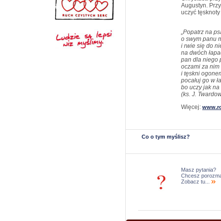
Augustyn. Prz
uczyć tęsknoty
„Popatrz na p
o swym panu m
i rwie się do n
na dwóch łapa
pan dla niego
oczami za nim
i tęskni ogone
pocałuj go w ł
bo uczy jak n
(ks. J. Twardo
Więcej:
www.ro
Co o tym myślisz?
Masz pytania?
Chcesz porozm
Zobacz tu...