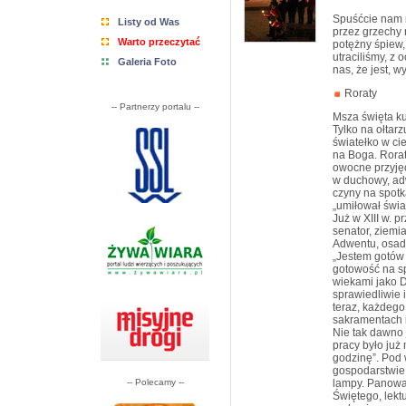
Spuśćcie nam n
Listy od Was
przez grzechy 
Warto przeczytać
potężny śpiew,
utraciliśmy, z
Galeria Foto
nas, że jest, 
Roraty
-- Partnerzy portalu --
Msza święta ku
Tylko na ołtar
światełko w ci
na Boga. Rorat
owocne przyjęc
w duchowy, adw
czyny na spotk
„umiłował świat
Już w XIII w. p
senator, ziemi
Adwentu, osadz
„Jestem gotów
gotowość na sp
wiekami jako D
sprawiedliwie i
teraz, każdego
sakramentach 
Nie tak dawno 
pracy było już
godzinę”. Pod 
gospodarstwie.
-- Polecamy --
lampy. Panowa
Świętego, lekt