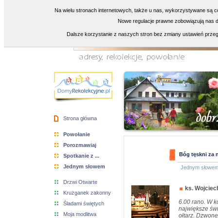
Na wielu stronach internetowych, także u nas, wykorzystywane są co
Nowe regulacje prawne zobowiązują nas do
Dalsze korzystanie z naszych stron bez zmiany ustawień przeg
Strona główna
Powołanie
Porozmawiaj
Bóg tęskni za 
Spotkanie z ...
Jednym słowem
Jednym słowe
Drzwi Otwarte
ks. Wojciec
Krużganek zakonny
6.00 rano. W ko
Śladami świętych
największe świ
Moja modlitwa
ołtarz. Dzwone