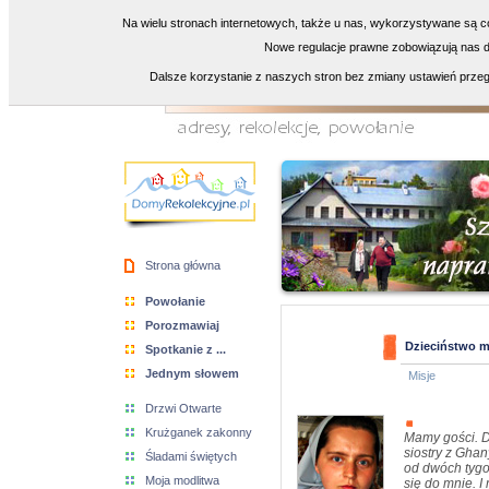
Na wielu stronach internetowych, także u nas, wykorzystywane są co
Nowe regulacje prawne zobowiązują nas do
Dalsze korzystanie z naszych stron bez zmiany ustawień przeg
Strona główna
Powołanie
Porozmawiaj
Dzieciństwo m
Spotkanie z ...
Jednym słowem
Misje
Drzwi Otwarte
Krużganek zakonny
Mamy gości. 
siostry z Ghan
Śladami świętych
od dwóch tygod
Moja modlitwa
się do mnie. I