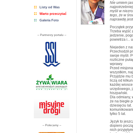
Nie umiem jasn
najpotrzebnie
Listy od Was
myśli w niezr
Warto przeczytać
tego, że w śr
naprawdę jest
Galeria Foto
Początek przy
Trzeba wyjść z
-- Partnerzy portalu --
jedzenie, pog
powietrza i...
Niejeden z nas
Przechodził pr
swoje myśli. P
rozliczne puła
wprawy.
Przed misjona
wszystkim, naj
Przyjdzie mu b
liczą od kilku
każdej wiosce
urzędowego, ja
hiszpański.
Dla odmiany, w
że na biegłe 
dziesięciu lat
komunikowania
tylko 5 lat.
Język to jesz
-- Polecamy --
dopiero począ
nich przyjęty