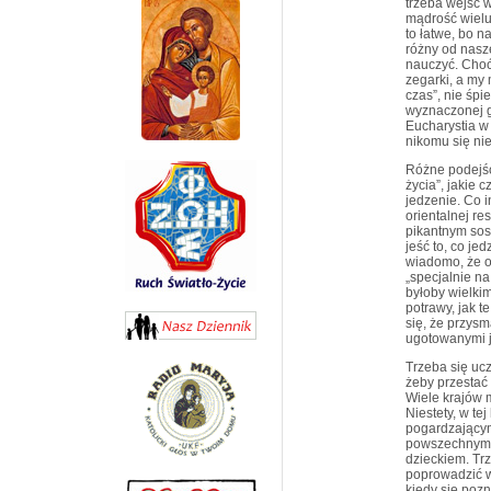
trzeba wejść 
mądrość wielu 
to łatwe, bo n
różny od nasz
nauczyć. Choć
zegarki, a my
czas”, nie śpi
wyznaczonej go
Eucharystia w 
nikomu się nie
Różne podejści
życia”, jakie
jedzenie. Co i
orientalnej re
pikantnym sos
jeść to, co j
wiadomo, że o
„specjalnie na 
byłoby wielkim
potrawy, jak t
się, że przys
ugotowanymi j
Trzeba się ucz
żeby przestać
Wiele krajów 
Niestety, w tej
pogardzającym
powszechnym b
dzieckiem. Tr
poprowadzić w
kiedy się pozn