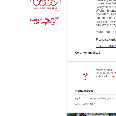
Ewangelię. Wła
„wszystkim dla
Wielu misjonar
myślałem, że 
się, że to oni
raz sam muszę
tym, który otrz
Małgorzata K
Franciszkank
FRANCISZKANK
Co o tym myślisz?
Masz pytania?
Chcesz porozm
Zobacz tu...
Komentarze:
jak rozeznać powołanie jak sie
ania , 2009-01-16