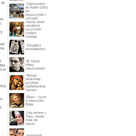
 że
Zapraszamy
do Rabki-Zdrój
po
wypoczynek i
zdrowie!
am
Każdy dzień
i,
rekolekcji
uczył mnie
zy
czegoś
nowego
wał
Szkaplerz
one
karmelitański
u
t
Bł. Ojciec
Hilary
dda
Januszewski
ór w
Maryja -
doskonały
przykład
nicą
naśladowania
Jezusa
Eliasz - życie
iu
w obecności
Boga
a
Gdy jestem z
Toba, ziemia
mnie nie
cieszy
MARIANIE