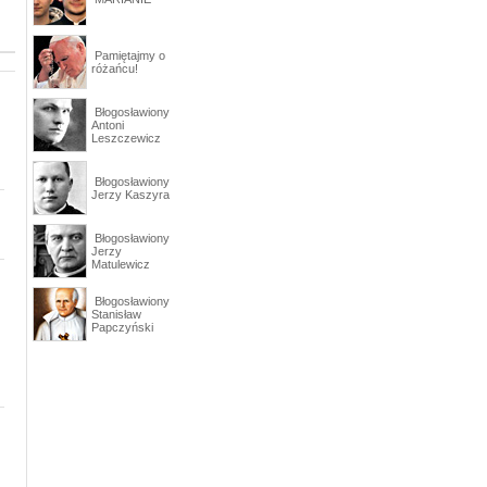
Pamiętajmy o
różańcu!
Błogosławiony
Antoni
Leszczewicz
Błogosławiony
Jerzy Kaszyra
Błogosławiony
Jerzy
Matulewicz
Błogosławiony
Stanisław
Papczyński