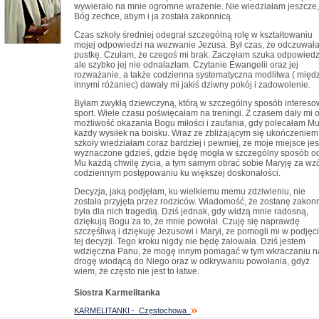
wywierało na mnie ogromne wrażenie. Nie wiedziałam jeszcze,
Bóg zechce, abym i ja została zakonnicą.
Czas szkoły średniej odegrał szczególną rolę w kształtowaniu
mojej odpowiedzi na wezwanie Jezusa. Był czas, że odczuwał
pustkę. Czułam, że czegoś mi brak. Zaczęłam szuka odpowiedz
ale szybko jej nie odnalazłam. Czytanie Ewangelii oraz jej
rozważanie, a także codzienna systematyczna modlitwa ( międ
innymi różaniec) dawały mi jakiś dziwny pokój i zadowolenie.
Byłam zwykłą dziewczyną, którą w szczególny sposób intereso
sport. Wiele czasu poświęcałam na treningi. Z czasem dały mi 
możliwość okazania Bogu miłości i zaufania, gdy polecałam M
każdy wysiłek na boisku. Wraz ze zbliżającym się ukończeniem
szkoły wiedziałam coraz bardziej i pewniej, ze moje miejsce jes
wyznaczone gdzieś, gdzie będę mogła w szczególny sposób o
Mu każdą chwilę życia, a tym samym obrać sobie Maryję za wz
codziennym postępowaniu ku większej doskonałości.
Decyzja, jaką podjęłam, ku wielkiemu memu zdziwieniu, nie
została przyjęta przez rodziców. Wiadomość, że zostanę zakon
była dla nich tragedią. Dziś jednak, gdy widzą mnie radosną,
dziękują Bogu za to, że mnie powołał. Czuję się naprawdę
szczęśliwą i dziękuję Jezusowi i Maryi, ze pomogli mi w podjęc
tej decyzji. Tego kroku nigdy nie będę żałowała. Dziś jestem
wdzięczna Panu, że mogę innym pomagać w tym wkraczaniu n
drogę wiodącą do Niego oraz w odkrywaniu powołania, gdyż
wiem, że często nie jest to łatwe.
Siostra Karmelitanka
KARMELITANKI - Częstochowa