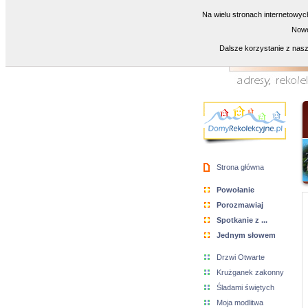
Na wielu stronach internetowyc
Nowe
Dalsze korzystanie z nasz
Strona główna
Powołanie
Porozmawiaj
Spotkanie z ...
Jednym słowem
Drzwi Otwarte
Krużganek zakonny
Śladami świętych
Moja modlitwa