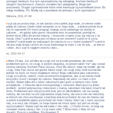
pomagać biednym. A w tym zgromadzeniu się odnajduję. Kocham biednych
ubogich i bezdomnych. Zawsze chciałam być pielęgniarką. Mogę tam
pracowadz. Drugim zgromadzenie które mnie interesyje są karmelitanki bose. Bo
miłuję modlitwę. PS. Modlę się o powołanie do jednego z tych zgomadzeń.
Wiktoria, 2011-07-08
a ja się po prostu boje, ze tak bardzo chce pełnić jego wole, ze wbrew sobie
pójdę do zakonu i bede sobie wmawiać ze to Jego wola.... a jednocześnie bo je
się ze naprawde On moze pragnąć mojego zycia oddanego na służbę w
zakonie.... eh gdyby tylko jasno i dosadnie ktos mi powiedział, pomógł mi....
jestem teraz kilka dni przed maturą.. i strasznie co jakis czas się męczę z tą
myslą. Ufac? a jeśli ta łaska jest mi dana na ten moment? a jeśli ze w zyciu
wybiore? a jeśli pojde po wakacjach do zakonu to co z moimi studiami?? a jesli to
nie jest moja droga i wróce do zycia świeckiego to mam 1 rok do tyłu.... ja wierze
i ufam...lecz zyje w ciągłym strachu i lęku....
eL, 2011-04-17
Mam 23 lata. Już od kilku lat czuję coś na kształt powołania, ale moim
problemem jest to, że czuję, iż jestem niegodna, że jestem takim "nic" aby zostać
siostrą zakonną. Kocham Pana Jezusa, chcę Mu służyć, lubię się modlić, ale nie
czuję, żeby Pan Jezus był gdzieś blisko mnie, nie czuję żeby mnie kochał.Ale
jednak na myśl, że może mogłabym służyć Bogu całkowicie jako zakonnica,
czuję szczęście, radość i mam przemożne pragnienie, aby w tej samej chwili
wszystko rzucić i wstąpić do zakonu. Naprawdę nie wiem, co mam o tym
myśleć. Byłam kilka dni u sióstr zakonnych jako gość w tamtym roku i było
przepięknie :-) Obecnie także koresponduję z siostrami. Mam jeszcze jeden
problem : jestem jedynaczką i mieszkam z mamą, natomiast mój tatuś zmarł 6 lat
temu. Problemem jest mój przyrodni brat; jest on alkoholikiem, nie ma swojej
rodziny, ale ma dom na wsi (wprawdzie mojej mamy, ale ona w nim nie mieszka)
w którym nie chce przebywać a bardziej woli przychodzić do nas do miasta i pić
a potem kompletnie pijany przychodzi do mnie i mamy i kłoci się z nami, wyzywa
nas, a w nocy tak chrapie, że moja mama nie może spać i już jest na skraju
wytrzymałości. Nawet sąd nie dał sobie z nim rady :-( Chodzi mi oto, że boję się
zostawić mamę samą z nim. Co ja mam robić ? Może ktoś z Was mi coś
doradzi. Proszę o modlitwę. Pozdrawiam !!!