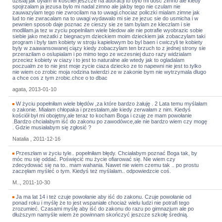
dzisiaj jak bylam w koscilel jeszcze na adoracji to bylo mi dosc zimno ale kiedy
spojrzalam ja jezusa bylo mi nadal zimno ale jakby tego nie czulam nie
zauwazylam tego nie zwrocilam na to uwagi.chociaz policzki mialam zimne jak
lud to nie zwracalam na to uwagi wydawalo mi sie ze jezuc sie do usmicha i w
pewnien sposob daje poznac ze cieszy sie ze tam bylam ze kleczlam i sie
modlilam.ja tez w zyciu popelnilam wiele bledow ale nie potrafie wyobrazic sobie
siebie jako meżatki z biegnacym dzieckiem moim dzieckiem jak zobaczylam taki
program i byly tam kobiety w stroju kapielowym bo byl baen i cwiczyli te kobiety
byly w zaawansowanej ciązy kiedy zobaczylam ten brzuch to z jednej strony sie
przerazilam o oslupialam i po mimo tego ze wczesniej duzo razy widzialam
przeciez kobiety w ciazy i to jest to naturalne ale wtedy jak to ogladalam
poczualm ze to nie jest moje zycie ciaza dziecko ze to napewni nie jest to.tylko
nie wiem co zrobic moja rodzina twierdzi ze w zakonie bym nie wytrzymala dlugo
a chce cos z tym zrobic.chce o to dbac
agata, 2013-01-10
W życiu popełniłam wiele błędów ,za które bardzo żałuję . 2 Lata temu myślałam
o zakonie. Miałam chłopaka i przestałam,ale kiedy zerwałam z nim. Kiedyś
kościół był mi obojętny,ale teraz to kocham Boga i czuję ze mam powołanie
.Bardzo chciałabym iść do zakonu po zawodówce,ale nie bardzo wiem czy mogę
. Gdzie musiałabym się zgłosić ?
Natalia , 2011-12-16
Przeszłam w życiu tyle.. popełniłam błędy. Chciałabym poznać Boga tak, by
móc mu się oddać. Poświęcić mu życie ofiarować się. Nie wiem czy
zdecydować się na to.. mam wahania. Nawet nie wiem czemu tak .. po prostu
zaczęłam myśleć o tym. Kiedyś też myślałam.. odpowiedzcie coś.
M.., 2011-10-30
Ja ma lat 14 i też czuje powołanie aby iść do zakonu. Czuje powołanie od
ponad roku i myślę że to jest wspaniałe chociaż wielu ludzi nie potrafi tego
zrozumieć. Czasami myślę aby iść do zakonu do razu po gimnazjum ale po
dłuższym namyśle wiem że powinnam skończyć jeszcze szkołę średnią.