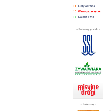
Listy od Was
Warto przeczytać
Galeria Foto
-- Partnerzy portalu --
-- Polecamy --