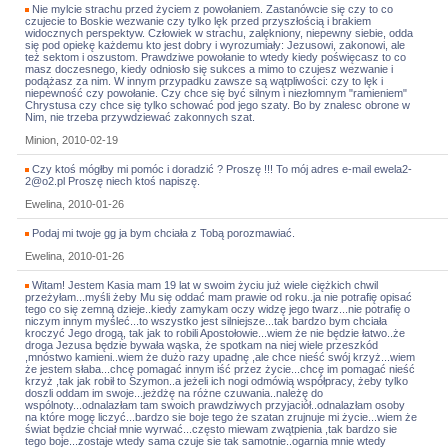
Nie mylcie strachu przed życiem z powołaniem. Zastanówcie się czy to co
czujecie to Boskie wezwanie czy tylko lęk przed przyszłością i brakiem
widocznych perspektyw. Człowiek w strachu, zalękniony, niepewny siebie, odda
się pod opiekę każdemu kto jest dobry i wyrozumiały: Jezusowi, zakonowi, ale
też sektom i oszustom. Prawdziwe powołanie to wtedy kiedy poświęcasz to co
masz doczesnego, kiedy odniosło się sukces a mimo to czujesz wezwanie i
podążasz za nim. W innym przypadku zawsze są wątpliwości: czy to lęk i
niepewność czy powołanie. Czy chce się być silnym i niezłomnym "ramieniem"
Chrystusa czy chce się tylko schować pod jego szaty. Bo by znalesc obrone w
Nim, nie trzeba przywdziewać zakonnych szat.
Minion, 2010-02-19
Czy ktoś mógłby mi pomóc i doradzić ? Proszę !!! To mój adres e-mail ewela2-
2@o2.pl Proszę niech ktoś napiszę.
Ewelina, 2010-01-26
Podaj mi twoje gg ja bym chciała z Tobą porozmawiać.
Ewelina, 2010-01-26
Witam! Jestem Kasia mam 19 lat w swoim życiu już wiele ciężkich chwil
przeżyłam...myśli żeby Mu się oddać mam prawie od roku..ja nie potrafię opisać
tego co się zemną dzieje..kiedy zamykam oczy widzę jego twarz...nie potrafię o
niczym innym myśleć...to wszystko jest silniejsze...tak bardzo bym chciała
kroczyć Jego drogą, tak jak to robili Apostołowie...wiem że nie będzie łatwo..że
droga Jezusa będzie bywała wąska, że spotkam na niej wiele przeszkód
,mnóstwo kamieni..wiem że dużo razy upadnę ,ale chce nieść swój krzyż...wiem
że jestem słaba...chcę pomagać innym iść przez życie...chcę im pomagać nieść
krzyż ,tak jak robił to Szymon..a jeżeli ich nogi odmówią współpracy, żeby tylko
doszli oddam im swoje...jeżdżę na różne czuwania..należę do
wspólnoty...odnalazłam tam swoich prawdziwych przyjaciół..odnalazłam osoby
na które mogę liczyć...bardzo sie boje tego że szatan zrujnuje mi życie...wiem że
świat będzie chciał mnie wyrwać...często miewam zwątpienia ,tak bardzo sie
tego boje...zostaje wtedy sama czuje sie tak samotnie..ogarnia mnie wtedy