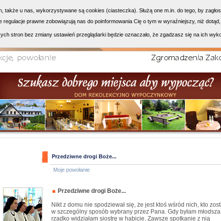
h, także u nas, wykorzystywane są cookies (ciasteczka). Służą one m.in. do tego, by zagło
 regulacje prawne zobowiązują nas do poinformowania Cię o tym w wyraźniejszy, niż dotąd,
ych stron bez zmiany ustawień przeglądarki będzie oznaczało, że zgadzasz się na ich wyk
Przedziwne drogi Boże...
Moje powołanie
Przedziwne drogi Boże...
Nikt z domu nie spodziewał się, że jest ktoś wśród nich, kto zost
w szczególny sposób wybrany przez Pana. Gdy byłam młodsza
rzadko widziałam siostrę w habicie. Zawsze spotkanie z nią