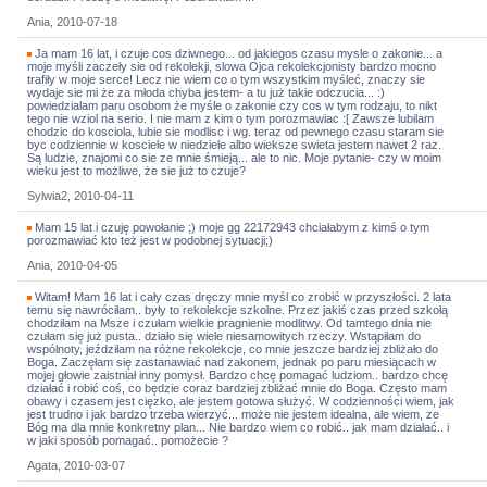
Ania, 2010-07-18
Ja mam 16 lat, i czuje cos dziwnego... od jakiegos czasu mysle o zakonie... a
moje myśli zaczeły sie od rekolekji, slowa Ojca rekolekcjonisty bardzo mocno
trafiły w moje serce! Lecz nie wiem co o tym wszystkim myśleć, znaczy sie
wydaje sie mi że za młoda chyba jestem- a tu już takie odczucia... :)
powiedzialam paru osobom że myśle o zakonie czy cos w tym rodzaju, to nikt
tego nie wziol na serio. I nie mam z kim o tym porozmawiac :[ Zawsze lubilam
chodzic do kosciola, lubie sie modlisc i wg. teraz od pewnego czasu staram sie
byc codziennie w kosciele w niedziele albo wieksze swieta jestem nawet 2 raz.
Są ludzie, znajomi co sie ze mnie śmieją... ale to nic. Moje pytanie- czy w moim
wieku jest to możliwe, że sie już to czuje?
Sylwia2, 2010-04-11
Mam 15 lat i czuję powołanie ;) moje gg 22172943 chciałabym z kimś o tym
porozmawiać kto też jest w podobnej sytuacji;)
Ania, 2010-04-05
Witam! Mam 16 lat i cały czas dręczy mnie myśl co zrobić w przyszłości. 2 lata
temu się nawróciłam.. były to rekolekcje szkolne. Przez jakiś czas przed szkołą
chodziłam na Msze i czułam wielkie pragnienie modlitwy. Od tamtego dnia nie
czułam się już pusta.. działo się wiele niesamowitych rzeczy. Wstąpiłam do
wspólnoty, jeździłam na różne rekolekcje, co mnie jeszcze bardziej zbliżało do
Boga. Zaczęłam się zastanawiać nad zakonem, jednak po paru miesiącach w
mojej głowie zaistniał inny pomysł. Bardzo chcę pomagać ludziom.. bardzo chcę
działać i robić coś, co będzie coraz bardziej zbliżać mnie do Boga. Często mam
obawy i czasem jest cięzko, ale jestem gotowa służyć. W codzienności wiem, jak
jest trudno i jak bardzo trzeba wierzyć... może nie jestem idealna, ale wiem, ze
Bóg ma dla mnie konkretny plan... Nie bardzo wiem co robić.. jak mam działać.. i
w jaki sposób pomagać.. pomożecie ?
Agata, 2010-03-07