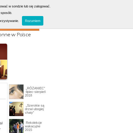
sować w sondzie lub się zalogować.
 sposób.
orzystywanie.
Rozumiem
„RÓŻANIEC”
-lipiec-sierpień
2018
„Szerokie są
drzwi ubogiej
chaty”
Rekolekcje
ał
wakacyjne
,
2015