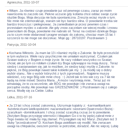
Agnieszka, 2011-10-07
Witam. Ja równiez czuje powalanie juz od pewnego czasu, zaraz po moim
nawróceniu to zaczelo sie. Piekne uczucie gdy kobieta chce oddac swoje zycie
sluzbie Bogu. Moja decyzja nie byla spontaniczna. Zreszta wciaz mysle o tym.
Nic mnie nie zdemoralizuje, staram sie byc bardzo slina. O powolanie trzeba sie
bardzo troszczyc i pielegnowac. Ja zaniedbalam je przez pewnien czas i
przestalam myslec o zakonie. Ale gdy znow zaczelam sie wiecej modlic i znowu
powrocilam do Boga, powolanie me nabralo sil. Teraz na codzien dziekuje Bogu
za to czym mnie obdarowal i pragne wstapic do zakonu, chociaz mam 15 lat. I
szczerze to nie moge sie doczekac. Moje gg : 28710197. Pozdrawiam :)
Patrycja, 2011-10-04
Kochana Wiktorio. Ja mam lat 13 i również myślę o Zakonie. Ile było przeszkód
w tym wyborze. Wiele razy psychicznie nie umiałam wytrzymać. Czułam jak
Szatan walczy z Bogiem o moje życie. Ile razy robiłam wszystko co Szatan
chciał, ale po tym co robiłam czułam łzy Boga spływające na moją duszę.. Teraz
siedzę i zastanawiam się, jak to możliwe, że siedzę tutaj i myślę o Zakonie. to
piękne, że Bóg powołuje nawet takie kobietki jak my. :) Ja modlę się o dobry
wybór stanu.. Nie o wybór którychś z tych zgromadzeń.. Najpierw muszę
wiedzieć, czy tego Bóg ode mnie chcę. :-) Jeżeli tak to kto wie czy za 7 lat nie
będą na mnie mówić Siostra Maria... A może i wyśmieją mnie.. Teraz już mi
wmawiają, że to za wcześnie, ale BÓG nie powołuje i nie zwraca uwagi na
porządne osoby. Ale powołuje nas GRZESZNIKÓW. :) Pozdrawiam cię z całego
serca. Modlę się za Ciebie. Lidka
Lidka, 2011-07-16
Ja 13 lat i chcę zostać zakonnicą. Utzrymuje kątakty z: -karmaelitankami
-łużebniczkami wielkopolskimi -nazaretankami -siostrami Opatrzności Bożej -
szarytkam -dominikankami. I chcę zostać szarytką cxzuę że to powołanie.
Złożyłam Bogu przysięgę wierności i błagałam Go o to by pędzj zabrał mnie z
Tego świata niż miała by mją złamać. Przysięgłam się też Maryi. Złożyłam też 3
śluby "przedzakonne":D. Kocham Boga uwielbiam się modlić. Nie zwracam
uwagi na chłopaków, owszem pomóc w potrzebie, doradzić. Ale nic więcej. Lubię