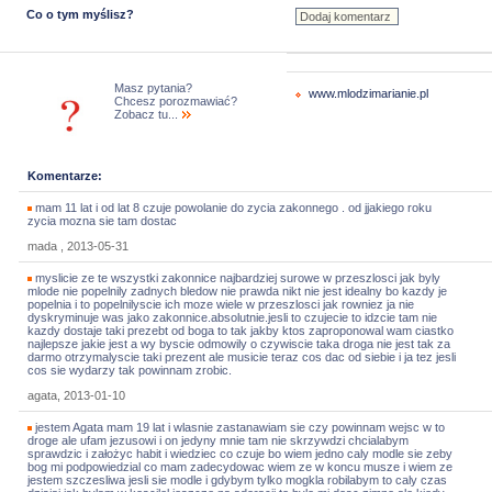
Co o tym myślisz?
Masz pytania?
www.mlodzimarianie.pl
Chcesz porozmawiać?
Zobacz tu...
Komentarze:
mam 11 lat i od lat 8 czuje powolanie do zycia zakonnego . od jjakiego roku
zycia mozna sie tam dostac
mada , 2013-05-31
myslicie ze te wszystki zakonnice najbardziej surowe w przeszlosci jak byly
mlode nie popelnily zadnych bledow nie prawda nikt nie jest idealny bo kazdy je
popelnia i to popelnilyscie ich moze wiele w przeszlosci jak rowniez ja nie
dyskryminuje was jako zakonnice.absolutnie.jesli to czujecie to idzcie tam nie
kazdy dostaje taki prezebt od boga to tak jakby ktos zaproponowal wam ciastko
najlepsze jakie jest a wy byscie odmowily o czywiscie taka droga nie jest tak za
darmo otrzymalyscie taki prezent ale musicie teraz cos dac od siebie i ja tez jesli
cos sie wydarzy tak powinnam zrobic.
agata, 2013-01-10
jestem Agata mam 19 lat i wlasnie zastanawiam sie czy powinnam wejsc w to
droge ale ufam jezusowi i on jedyny mnie tam nie skrzywdzi chcialabym
sprawdzic i założyc habit i wiedziec co czuje bo wiem jedno caly modle sie zeby
bog mi podpowiedzial co mam zadecydowac wiem ze w koncu musze i wiem ze
jestem szczesliwa jesli sie modle i gdybym tylko mogkla robilabym to caly czas