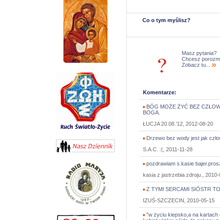
Co o tym myślisz?
Masz pytania?
Chcesz porozm
Zobacz tu...
Komentarze:
BÓG MOŻE ŻYĆ BEZ CZŁOWI
BOGA.
ŁUCJA 20.08.'12, 2012-08-20
Drzewo bez wody jest jak człow
S.A.C. :(, 2011-11-28
pozdrawiam s.kasie bajer.pros
kasia z jastrzebia zdroju., 2010
Z TYMI SERCAMI SIÓSTR TO
IZUŚ-SZCZECIN, 2010-05-15
"w życiu kiepsko,a na kartach d