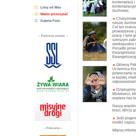
kontemplacji 
kontemplacyjn
Listy od Was
duchowej.
Warto przeczytać
Charyzmatem
Galeria Foto
naszej duchow
Cel ten realiz
prowadzenie g
pracę z tymi 
-- Partnerzy portalu --
szerszym zakre
wielkopostne 
Ponadto prowa
Ewangelizacji
Ewangelizacyj
Główną Patr
Uczennica Krz
powierzamy sw
w każdej chwil
odpowiedzialn
Dziękujemy B
Mickiewicz, k
wspiera nas 
Nasza wspólno
braci, którzy
Jeśli pragni
modlić napisz
-- Polecamy --
Więcej informa