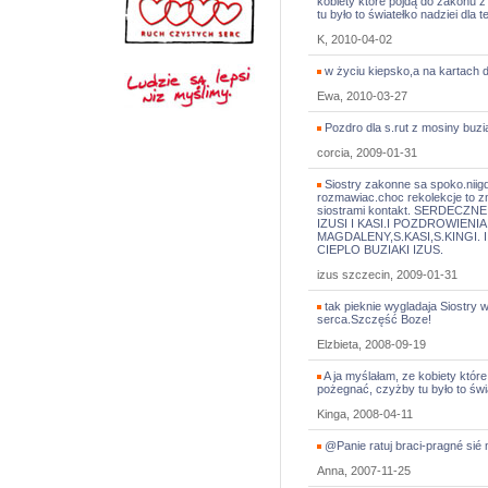
kobiety które pójdą do zakonu 
tu było to światełko nadziei dla t
K, 2010-04-02
w życiu kiepsko,a na kartach duż
Ewa, 2010-03-27
Pozdro dla s.rut z mosiny buzia
corcia, 2009-01-31
Siostry zakonne sa spoko.niigd
rozmawiac.choc rekolekcje to zm
siostrami kontakt. SERDECZ
IZUSI I KASI.I POZDROWIENIA
MAGDALENY,S.KASI,S.KINGI.
CIEPLO BUZIAKI IZUS.
izus szczecin, 2009-01-31
tak pieknie wygladaja Siostry 
serca.Szczęść Boze!
Elzbieta, 2008-09-19
A ja myślałam, ze kobiety któr
pożegnać, czyżby tu było to świa
Kinga, 2008-04-11
@Panie ratuj braci-pragné sié 
Anna, 2007-11-25