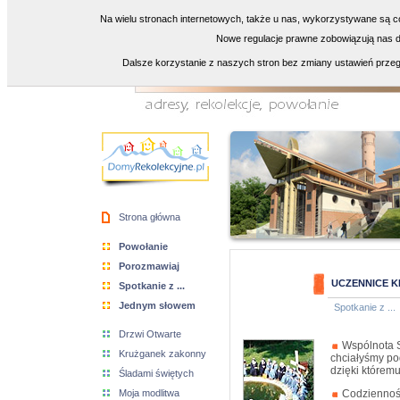
Na wielu stronach internetowych, także u nas, wykorzystywane są co
Nowe regulacje prawne zobowiązują nas do
Dalsze korzystanie z naszych stron bez zmiany ustawień przeg
Strona główna
Powołanie
Porozmawiaj
UCZENNICE K
Spotkanie z ...
Jednym słowem
Spotkanie z ...
Drzwi Otwarte
Wspólnota Si
Krużganek zakonny
chciałyśmy po
dzięki którem
Śladami świętych
Moja modlitwa
Codziennoś