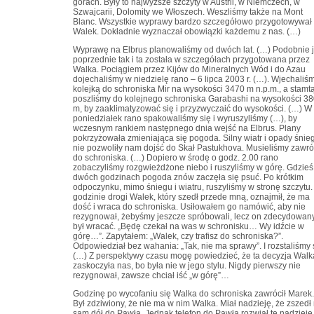
górach. Były to najwyższe szczyty w Austrii, w Niemczech, w
Szwajcarii, Dolomity we Włoszech. Weszliśmy także na Mont
Blanc. Wszystkie wyprawy bardzo szczegółowo przygotowywał
Walek. Dokładnie wyznaczał obowiązki każdemu z nas. (…)
Wyprawę na Elbrus planowaliśmy od dwóch lat. (…) Podobnie 
poprzednie tak i ta została w szczegółach przygotowana przez
Walka. Pociągiem przez Kijów do Mineralnych Wód i do Azau
dojechaliśmy w niedzielę rano – 6 lipca 2003 r. (…). Wjechaliś
kolejką do schroniska Mir na wysokości 3470 m n.p.m., a stamt
poszliśmy do kolejnego schroniska Garabashi na wysokości 3
m, by zaaklimatyzować się i przyzwyczaić do wysokości. (…) W
poniedziałek rano spakowaliśmy się i wyruszyliśmy (…), by
wczesnym rankiem następnego dnia wejść na Elbrus. Plany
pokrzyżowała zmieniająca się pogoda. Silny wiatr i opady śnie
nie pozwoliły nam dojść do Skał Pastukhova. Musieliśmy zawró
do schroniska. (…) Dopiero w środę o godz. 2.00 rano
zobaczyliśmy rozgwieżdżone niebo i ruszyliśmy w górę. Gdzieś
dwóch godzinach pogoda znów zaczęła się psuć. Po krótkim
odpoczynku, mimo śniegu i wiatru, ruszyliśmy w stronę szczytu.
godzinie drogi Walek, który szedł przede mną, oznajmił, że ma
dość i wraca do schroniska. Usiłowałem go namówić, aby nie
rezygnował, żebyśmy jeszcze spróbowali, lecz on zdecydowan
był wracać. „Będę czekał na was w schronisku… Wy idźcie w
górę…”. Zapytałem: „Walek, czy trafisz do schroniska?”.
Odpowiedział bez wahania: „Tak, nie ma sprawy”. I rozstaliśmy 
(…) Z perspektywy czasu mogę powiedzieć, że ta decyzja Walk
zaskoczyła nas, bo była nie w jego stylu. Nigdy pierwszy nie
rezygnował, zawsze chciał iść „w górę”…
Godzinę po wycofaniu się Walka do schroniska zawrócił Marek.
Był zdziwiony, że nie ma w nim Walka. Miał nadzieję, że zszedł
sam dół do Pawła. Jednak telefon do Pawła rozwiał tę nadzieję