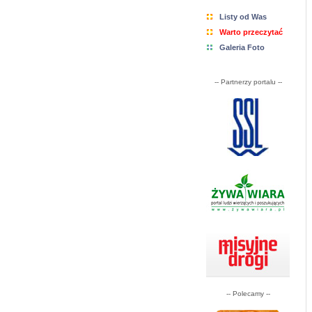
Listy od Was
Warto przeczytać
Galeria Foto
-- Partnerzy portalu --
-- Polecamy --