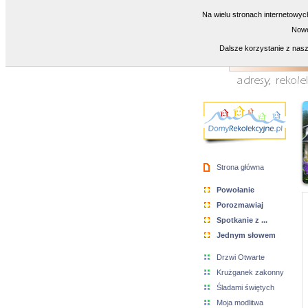
Na wielu stronach internetowyc
Nowe
Dalsze korzystanie z nasz
Strona główna
Powołanie
Porozmawiaj
Spotkanie z ...
Jednym słowem
Drzwi Otwarte
Krużganek zakonny
Śladami świętych
Moja modlitwa