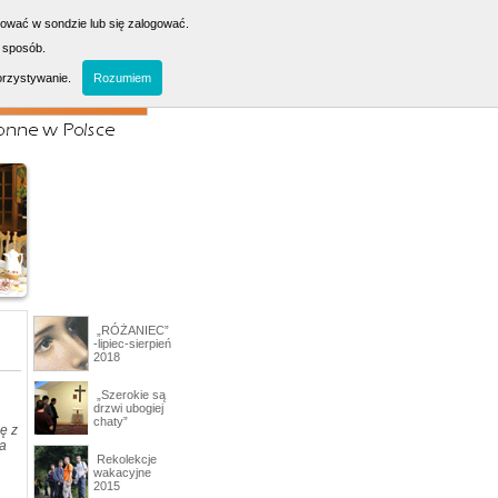
sować w sondzie lub się zalogować.
 sposób.
orzystywanie.
Rozumiem
„RÓŻANIEC”
-lipiec-sierpień
2018
„Szerokie są
drzwi ubogiej
chaty”
ę z
na
Rekolekcje
wakacyjne
2015