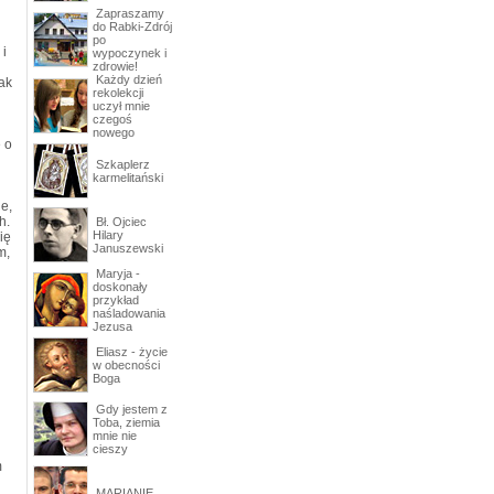
Zapraszamy
do Rabki-Zdrój
po
 i
wypoczynek i
zdrowie!
Każdy dzień
ak
rekolekcji
uczył mnie
czegoś
nowego
 o
Szkaplerz
karmelitański
e,
h.
Bł. Ojciec
Hilary
ię
Januszewski
m,
Maryja -
doskonały
przykład
naśladowania
Jezusa
Eliasz - życie
w obecności
Boga
Gdy jestem z
Toba, ziemia
mnie nie
cieszy
m
MARIANIE