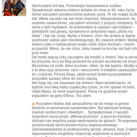
Skończyłem 44 lata. Przeminęły niesamowicie szybko.
Świadomość własnej śmierci dotarła do mnie w 40. roku życia.
Silnie odczułem przekroczenie połowy życia. To nie magia liczb
dat. Wiele zaczęło się we mnie zmieniać. Niespodziewanie, ku
mojemu zaskoczeniu, zacząłem schodzić z pozycji zdobywcy. T
silnie o tym myślałem, że powiesiłem w sypialni nad łóżkiem –
dokładnie nad głową, oprawiony w antyramę napis „bliżej niż
dalej”. I tak się czuję. Myślę o śmierci, choć nie jestem w stanie
wyobrazić siebie jako nieistniejącego. Bo zawsze jestem. Myślę
śmierci jako o namacalnym braku osób, które kocham, i moich
przyjaciół. Wiem, że nie chcę, żeby nawet na trochę nie było ich
przy mnie.
Od mniej więcej roku zacząłem się modlić o śmierć. Nie w sensi
by przyszła, lecz by Bóg pozwolił mi umrzeć wcześniej od innyc
Wcześniej od osób, które kocham. Ufam, że tak będzie. Modlę s
o to dwa razy dziennie: rano i wieczorem. A ostatnio zauważyłe
że i częściej. Proszę Boga, abym przed śmiercią pozałatwiał
wszystkie sprawy, które do mnie należą.
Nie boję się, nie obawiam się śmierci. Mam przekonanie, że
będzie ona taką małą cząsteczką czasu, że nie sprawi mi bólu.
Ufam Maryi, że mnie poprowadzi. Piszę na godzinę przed
wyjazdem na górę Elbrus. Też ufam.
Poznałem Walka (tak zwracaliśmy się do niego w gronie
bliskich) w seminarium sandomierskim. Był starszym kolegą,
zawsze serdecznym i otwartym… Sympatyzował z naszym
zespołem muzycznym „Wbrew pozorom”, a jeszcze bardziej
zbliżyła nas wspólna pasja wędrowania po górach. Te wyprawy
zaowocowały ukończeniem kursu wspinaczkowego.
Zainwestowaliśmy w profesjonalny sprzęt, ubrania, buty. Z taki
wyposażeniem mogliśmy rozpocząć wspinanie w wyższych