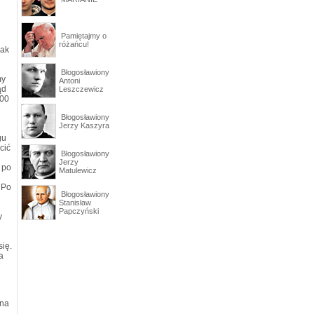
Pamiętajmy o
różańcu!
jak
Błogosławiony
my
Antoni
ąd
Leszczewicz
800
Błogosławiony
Jerzy Kaszyra
gu
cić
Błogosławiony
Jerzy
 po
Matulewicz
 Po
Błogosławiony
Stanisław
Papczyński
y
się.
a
 na
.