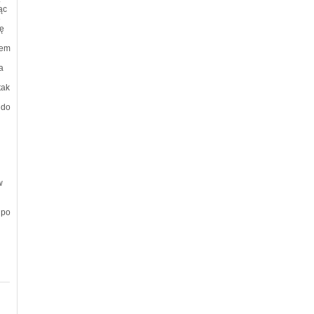
ąc
e
ię
łem
a
tak
 do
w
 po