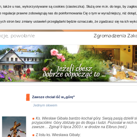
h, także u nas, wykorzystywane są cookies (ciasteczka). Służą one m.in. do tego, by zagło
 regulacje prawne zobowiązują nas do poinformowania Cię o tym w wyraźniejszy, niż dotąd,
ych stron bez zmiany ustawień przeglądarki będzie oznaczało, że zgadzasz się na ich wyk
Zawsze chciał iść w„górę”
Jednym słowem
Ks. Wiesław Gibała bardzo kochał góry. Swoją pasją dzielił si
przyjaciółmi. Góry zbliżały go do Boga i ludzi. Pozostał w nich 
zawsze… Zginął 9 lipca 2003 r. w drodze na Elbrus (red.).
Z listu ks. Wiesława Gibały: