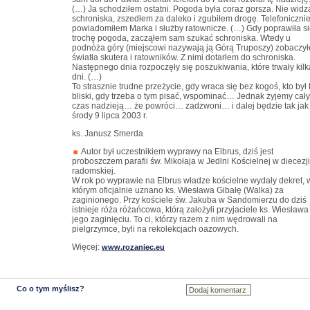
(…) Ja schodziłem ostatni. Pogoda była coraz gorsza. Nie widz
schroniska, zszedłem za daleko i zgubiłem drogę. Telefoniczni
powiadomiłem Marka i służby ratownicze. (…) Gdy poprawiła s
trochę pogoda, zacząłem sam szukać schroniska. Wtedy u
podnóża góry (miejscowi nazywają ją Górą Truposzy) zobaczy
światła skutera i ratowników. Z nimi dotarłem do schroniska.
Następnego dnia rozpoczęły się poszukiwania, które trwały kilk
dni. (…)
To strasznie trudne przeżycie, gdy wraca się bez kogoś, kto był 
bliski, gdy trzeba o tym pisać, wspominać… Jednak żyjemy cały
czas nadzieją… że powróci… zadzwoni… i dalej będzie tak jak
środy 9 lipca 2003 r.
ks. Janusz Smerda
Autor był uczestnikiem wyprawy na Elbrus, dziś jest
proboszczem parafii św. Mikołaja w Jedlni Kościelnej w diecezji
radomskiej.
W rok po wyprawie na Elbrus władze kościelne wydały dekret, 
którym oficjalnie uznano ks. Wiesława Gibałę (Walka) za
zaginionego. Przy kościele św. Jakuba w Sandomierzu do dziś
istnieje róża różańcowa, którą założyli przyjaciele ks. Wiesława
jego zaginięciu. To ci, którzy razem z nim wędrowali na
pielgrzymce, byli na rekolekcjach oazowych.
Więcej:
www.rozaniec.eu
Co o tym myślisz?