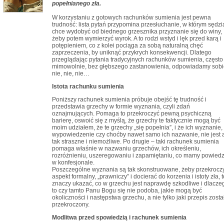
popełnianego zła.
W korzystaniu z gotowych rachunków sumienia jest pewna
trudność: lista pytań przypomina przesłuchanie, w którym sędzi
chce wydobyć od biednego grzesznika przyznanie się do winy,
żeby potem wymierzyć wyrok. A to rodzi wstyd i lęk przed karą i
potępieniem, co z kolei pociąga za sobą naturalną chęć
zaprzeczenia, by uniknąć przykrych konsekwencji. Dlatego
przeglądając pytania tradycyjnych rachunków sumienia, często
mimowolnie, bez głębszego zastanowienia, odpowiadamy sobi
nie, nie, nie…
Istota rachunku sumienia
Poniższy rachunek sumienia próbuje obejść tę trudność i
przedstawia grzechy w formie wyznania, czyli zdań
oznajmujących. Pomaga to przekroczyć pewną psychiczną
barierę, oswoić się z myślą, że grzechy te faktycznie mogą być
moim udziałem, że te grzechy „się popełnia”, i że ich wyznanie,
wypowiedzenie czy choćby nawet samo ich nazwanie, nie jest 
tak straszne i niemożliwe. Po drugie – taki rachunek sumienia
pomaga właśnie w nazwaniu grzechów, ich określeniu,
rozróżnieniu, uszeregowaniu i zapamiętaniu, co mamy powiedz
w konfesjonale.
Poszczególne wyznania są tak skonstruowane, żeby przekrocz
aspekt formalny, „prawniczy” i docierać do korzenia i istoty zła, t
znaczy ukazać, co w grzechu jest naprawdę szkodliwe i dlacze
to czy tamto Panu Bogu się nie podoba, jakie mogą być
okoliczności i następstwa grzechu, a nie tylko jaki przepis zosta
przekroczony.
Modlitwa przed spowiedzią i rachunek sumienia