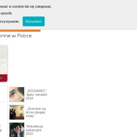
sować w sondzie lub się zalogować.
 sposób.
orzystywanie.
Rozumiem
„RÓŻANIEC”
-lipiec-sierpień
2018
„Szerokie są
drzwi ubogiej
chaty”
ć
Rekolekcje
wakacyjne
i
2015