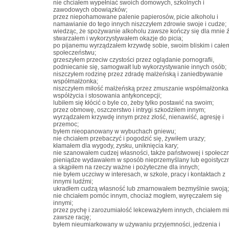
nie chciałem wypełniać swoich domowych, szkolnych i
zawodowych obowiązków;
przez niepohamowane palenie papierosów, picie alkoholu i
namawianie do tego innych niszczyłem zdrowie swoje i cudze;
wiedząc, że spożywanie alkoholu zawsze kończy się dla mnie ź
stwarzałem i wykorzystywałem okazje do picia;
po pijanemu wyrządzałem krzywdę sobie, swoim bliskim i całe
społeczeństwu;
grzeszyłem przeciw czystości przez oglądanie pornografii,
podniecanie się, samogwałt lub wykorzystywanie innych osób;
niszczyłem rodzinę przez zdradę małżeńską i zaniedbywanie
współmałżonka;
niszczyłem miłość małżeńską przez zmuszanie współmałżonka
współżycia i stosowania antykoncepcji;
lubiłem się kłócić o byle co, żeby tylko postawić na swoim;
przez obmowę, oszczerstwo i intrygi szkodziłem innym;
wyrządzałem krzywdę innym przez złość, nienawiść, agresję i
przemoc;
byłem nieopanowany w wybuchach gniewu;
nie chciałem przebaczyć i pogodzić się, żywiłem urazy;
kłamałem dla wygody, zysku, uniknięcia kary;
nie szanowałem cudzej własności, także państwowej i społeczn
pieniądze wydawałem w sposób nieprzemyślany lub egoistyczn
a skąpiłem na rzeczy ważne i pożyteczne dla innych;
nie byłem uczciwy w interesach, w szkole, pracy i kontaktach z
innymi ludźmi;
ukradłem cudzą własność lub zmarnowałem bezmyślnie swoją;
nie chciałem pomóc innym, chociaż mogłem, wyręczałem się
innymi;
przez pychę i zarozumiałość lekceważyłem innych, chciałem m
zawsze rację;
byłem nieumiarkowany w używaniu przyjemności, jedzenia i