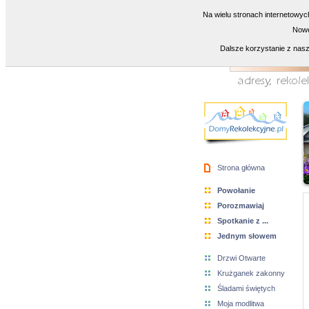
Na wielu stronach internetowyc
Nowe
Dalsze korzystanie z nasz
Strona główna
Powołanie
Porozmawiaj
Spotkanie z ...
Jednym słowem
Drzwi Otwarte
Krużganek zakonny
Śladami świętych
Moja modlitwa