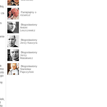
lką
Pamiętajmy o
e za
różańcu!
ym
Błogosławiony
Antoni
Leszczewicz
mnie
Błogosławiony
Jerzy Kaszyra
Błogosławiony
Jerzy
Matulewicz
ja
Błogosławiony
amo
Stanisław
Papczyński
oto
ego
się
iek,
d
to