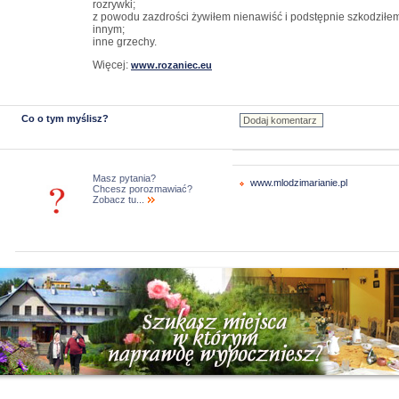
rozrywki;
z powodu zazdrości żywiłem nienawiść i podstępnie szkodziłe
innym;
inne grzechy.
Więcej:
www.rozaniec.eu
Co o tym myślisz?
Masz pytania?
www.mlodzimarianie.pl
Chcesz porozmawiać?
Zobacz tu...