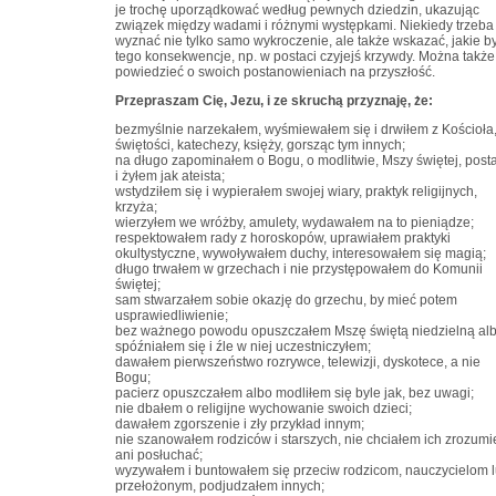
je trochę uporządkować według pewnych dziedzin, ukazując
związek między wadami i różnymi występkami. Niekiedy trzeba
wyznać nie tylko samo wykroczenie, ale także wskazać, jakie by
tego konsekwencje, np. w postaci czyjejś krzywdy. Można także
powiedzieć o swoich postanowieniach na przyszłość.
Przepraszam Cię, Jezu, i ze skruchą przyznaję, że:
bezmyślnie narzekałem, wyśmiewałem się i drwiłem z Kościoła
świętości, katechezy, księży, gorsząc tym innych;
na długo zapominałem o Bogu, o modlitwie, Mszy świętej, post
i żyłem jak ateista;
wstydziłem się i wypierałem swojej wiary, praktyk religijnych,
krzyża;
wierzyłem we wróżby, amulety, wydawałem na to pieniądze;
respektowałem rady z horoskopów, uprawiałem praktyki
okultystyczne, wywoływałem duchy, interesowałem się magią;
długo trwałem w grzechach i nie przystępowałem do Komunii
świętej;
sam stwarzałem sobie okazję do grzechu, by mieć potem
usprawiedliwienie;
bez ważnego powodu opuszczałem Mszę świętą niedzielną al
spóźniałem się i źle w niej uczestniczyłem;
dawałem pierwszeństwo rozrywce, telewizji, dyskotece, a nie
Bogu;
pacierz opuszczałem albo modliłem się byle jak, bez uwagi;
nie dbałem o religijne wychowanie swoich dzieci;
dawałem zgorszenie i zły przykład innym;
nie szanowałem rodziców i starszych, nie chciałem ich zrozumi
ani posłuchać;
wyzywałem i buntowałem się przeciw rodzicom, nauczycielom 
przełożonym, podjudzałem innych;