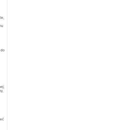
le,
mu
 do
ej;
y,
ieć