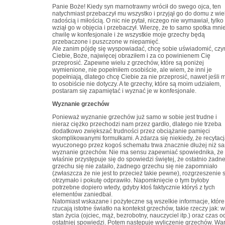
Panie Boże! Kiedy syn marnotrawny wrócił do swego ojca, ten
natychmiast przebaczył mu wszystko i przyjął go do domu z wie
radością i miłością. O nic nie pytał, niczego nie wymawiał, tylko
wziął go w objęcia i przebaczył. Wierzę, że to samo spotka mni
chwilę w konfesjonale i że wszystkie moje grzechy będą
przebaczone i puszczone w niepamięć.
Ale zanim pójdę się wyspowiadać, chcę sobie uświadomić, cz
Ciebie, Boże, najwięcej obraziłem i za co powinienem Cię
przeprosić. Zapewne wielu z grzechów, które są poniżej
wymienione, nie popełniłem osobiście, ale wiem, że inni je
popełniają, dlatego chcę Ciebie za nie przeprosić, nawet jeśli 
to osobiście nie dotyczy. A te grzechy, które są moim udziałem,
postaram się zapamiętać i wyznać je w konfesjonale.
Wyznanie grzechów
Ponieważ wyznanie grzechów już samo w sobie jest trudne i
nieraz ciężko przechodzi nam przez gardło, dlatego nie trzeba
dodatkowo zwiększać trudności przez obciążanie pamięci
skomplikowanymi formułkami. A zdarza się niekiedy, że recytac
wyuczonego przez kogoś schematu trwa znacznie dłużej niż s
wyznanie grzechów. Nie ma sensu zapewniać spowiednika, że 
właśnie przystępuje się do spowiedzi świętej, że ostatnio żadn
grzechu się nie zataiło, żadnego grzechu się nie zapomniało
(zwłaszcza że nie jest to przecież takie pewne), rozgrzeszenie 
otrzymało i pokutę odprawiło. Napomknięcie o tym byłoby
potrzebne dopiero wtedy, gdyby ktoś faktycznie któryś z tych
elementów zaniedbał.
Natomiast wskazane i pożyteczne są wszelkie informacje, które
rzucają istotne światło na kontekst grzechów, takie rzeczy jak: w
stan życia (ojciec, mąż, bezrobotny, nauczyciel itp.) oraz czas o
ostatniej spowiedzi. Potem następuje wyliczenie grzechów. War