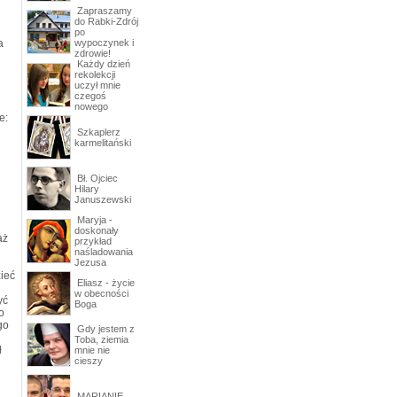
Zapraszamy
do Rabki-Zdrój
po
a
wypoczynek i
zdrowie!
Każdy dzień
rekolekcji
uczył mnie
czegoś
nowego
e:
Szkaplerz
karmelitański
Bł. Ojciec
Hilary
Januszewski
Maryja -
doskonały
aż
przykład
naśladowania
Jezusa
ieć
Eliasz - życie
w obecności
yć
Boga
o
go
Gdy jestem z
Toba, ziemia
ł
mnie nie
cieszy
MARIANIE