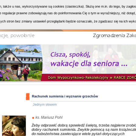
h, także u nas, wykorzystywane są cookies (ciasteczka). Służą one m.in. do tego, by zagło
 regulacje prawne zobowiązują nas do poinformowania Cię o tym w wyraźniejszy, niż dotąd,
ych stron bez zmiany ustawień przeglądarki będzie oznaczało, że zgadzasz się na ich wyk
Rachunek sumienia i wyznanie grzechów
Jednym słowem
ks. Mariusz Pohl
Żeby odprawić dobrą spowiedź świętą, trzeba najpierw zrobi
dobry rachunek sumienia. Zwykle pomocą są nam książeczk
do nabożeństwa zawierające wiele pytań dotyczących