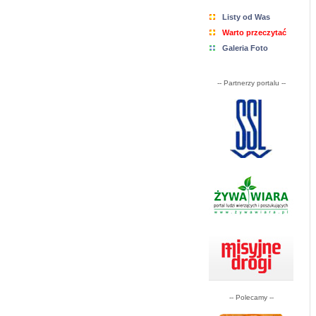
Listy od Was
Warto przeczytać
Galeria Foto
-- Partnerzy portalu --
-- Polecamy --