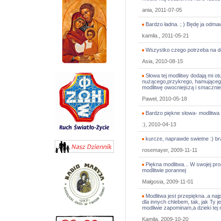
ania, 2011-07-05
Bardzo ładna. ; ) Będę ja odmawi
kamila., 2011-05-21
Wszystko czego potrzeba na dob
Asia, 2010-08-15
Słowa tej modlitwy dodają mi ot
nużącego,przykrego, hamującego
modlitwę owocniejszą i smacznie
Paweł, 2010-05-18
Bardzo piękne słowa- modlitwa 
:), 2010-04-13
kurcze, naprawde swietne :) br
rosemayer, 2009-11-11
Piękna modlitwa... W swojej pros
modlitwie porannej
Małgosia, 2009-11-01
Modlitwa jest przepiękna..a najp
dla innych chlebem, tak, jak Ty 
modliwie zapominam,a dzieki tej m
Kamila, 2009-10-20