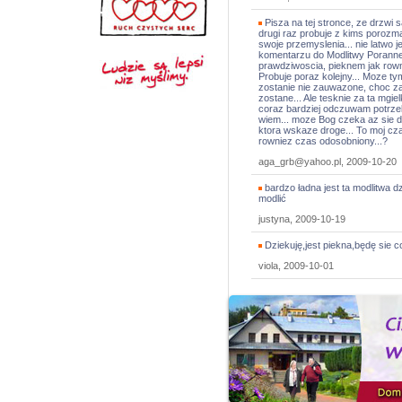
Pisza na tej stronce, ze drzwi 
drugi raz probuje z kims porozm
swoje przemyslenia... nie latwo j
komentarzu do Modlitwy Porannej
prawdziwoscia, pieknem jak rowni
Probuje poraz kolejny... Moze t
zostanie nie zauwazone, choc zak
zostane... Ale tesknie za ta mgiel
coraz bardziej odczuwam potrze
wiem... moze Bog czeka az sie 
ktora wskaze droge... To moj cza
rowniez czas odosobniony...?
aga_grb@yahoo.pl, 2009-10-20
bardzo ładna jest ta modlitwa dz
modlić
justyna, 2009-10-19
Dziekuję,jest piekna,będę sie co
viola, 2009-10-01