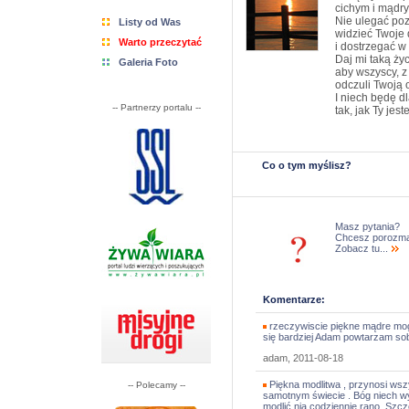
cichym i mądr
Nie ulegać po
Listy od Was
widzieć Twoje d
Warto przeczytać
i dostrzegać w 
Daj mi taką życ
Galeria Foto
aby wszyscy, z 
odczuli Twoją 
I niech będę d
-- Partnerzy portalu --
tak, jak Ty jes
Co o tym myślisz?
Masz pytania?
Chcesz porozm
Zobacz tu...
Komentarze:
rzeczywiscie piękne mądre mog
się bardziej Adam powtarzam so
adam, 2011-08-18
Piękna modlitwa , przynosi wsz
-- Polecamy --
samotnym świecie . Bóg niech wyn
modlić nią codziennie rano .Szc