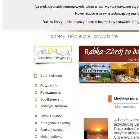
Na wielu stronach internetowych, także u nas, wykorzystywane są co
Nowe regulacje prawne zobowiązują nas do
Dalsze korzystanie z naszych stron bez zmiany ustawień przeg
Strona główna
Powołanie
Porozmawiaj
Modlitwa pora
Spotkanie z ...
Jednym słowem
Moja modlitwa
Drzwi Otwarte
Panie, w cis
Krużganek zakonny
przychodzę Cię
Chcę patrzeć d
Śladami świętych
oczyma przepe
Moja modlitwa
Chcę być cier