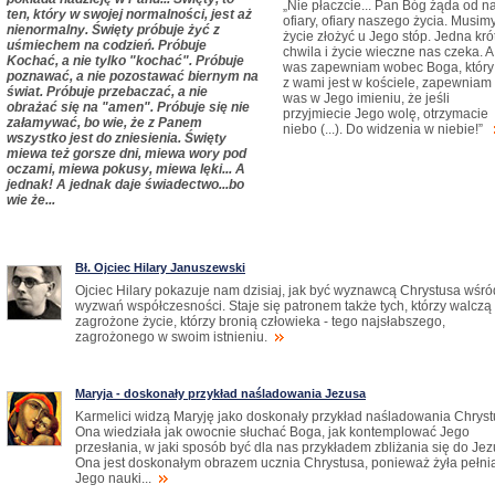
„Nie płaczcie... Pan Bóg żąda od n
ten, który w swojej normalności, jest aż
ofiary, ofiary naszego życia. Musimy
nienormalny. Święty próbuje żyć z
życie złożyć u Jego stóp. Jedna kró
uśmiechem na codzień. Próbuje
chwila i życie wieczne nas czeka. A
Kochać, a nie tylko "kochać". Próbuje
was zapewniam wobec Boga, który 
poznawać, a nie pozostawać biernym na
z wami jest w kościele, zapewniam
świat. Próbuje przebaczać, a nie
was w Jego imieniu, że jeśli
obrażać się na "amen". Próbuje się nie
przyjmiecie Jego wolę, otrzymacie
załamywać, bo wie, że z Panem
niebo (...). Do widzenia w niebie!”
wszystko jest do zniesienia. Święty
miewa też gorsze dni, miewa wory pod
oczami, miewa pokusy, miewa lęki... A
jednak! A jednak daje świadectwo...bo
wie że...
Bł. Ojciec Hilary Januszewski
Ojciec Hilary pokazuje nam dzisiaj, jak być wyznawcą Chrystusa wśró
wyzwań współczesności. Staje się patronem także tych, którzy walczą
zagrożone życie, którzy bronią człowieka - tego najsłabszego,
zagrożonego w swoim istnieniu.
Maryja - doskonały przykład naśladowania Jezusa
Karmelici widzą Maryję jako doskonały przykład naśladowania Chryst
Ona wiedziała jak owocnie słuchać Boga, jak kontemplować Jego
przesłania, w jaki sposób być dla nas przykładem zbliżania się do Jez
Ona jest doskonałym obrazem ucznia Chrystusa, ponieważ żyła pełni
Jego nauki...