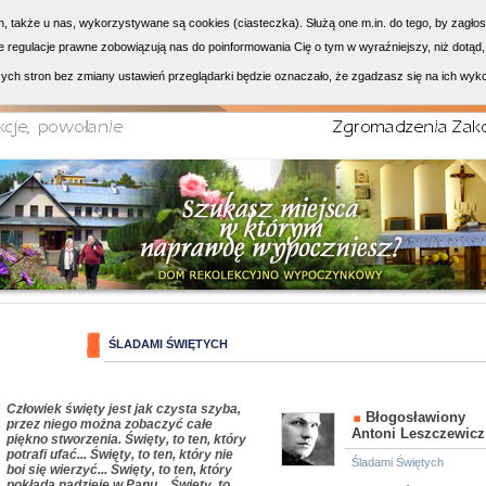
h, także u nas, wykorzystywane są cookies (ciasteczka). Służą one m.in. do tego, by zagło
 regulacje prawne zobowiązują nas do poinformowania Cię o tym w wyraźniejszy, niż dotąd,
ych stron bez zmiany ustawień przeglądarki będzie oznaczało, że zgadzasz się na ich wyk
ŚLADAMI ŚWIĘTYCH
Człowiek święty jest jak czysta szyba,
Błogosławiony
przez niego można zobaczyć całe
Antoni Leszczewicz
piękno stworzenia. Święty, to ten, który
potrafi ufać... Święty, to ten, który nie
Śladami Świętych
boi się wierzyć... Święty, to ten, który
pokłada nadzieję w Panu... Święty, to