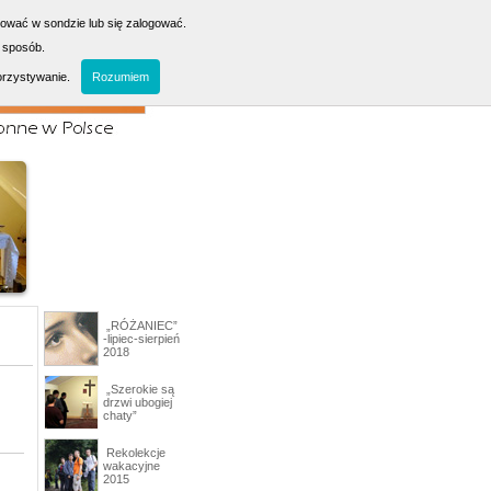
sować w sondzie lub się zalogować.
 sposób.
orzystywanie.
Rozumiem
„RÓŻANIEC”
-lipiec-sierpień
2018
„Szerokie są
drzwi ubogiej
chaty”
Rekolekcje
wakacyjne
2015