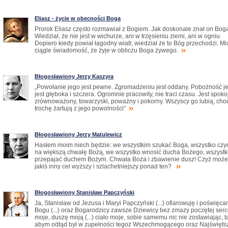
Eliasz - życie w obecności Boga
Prorok Eliasz często rozmawiał z Bogiem. Jak doskonale znał on Bog
Wiedział, że nie jest w wichurze, ani w trzęsieniu ziemi, ani w ogniu.
Dopiero kiedy powiał łagodny wiatr, wiedział że to Bóg przechodzi. Mi
ciągle świadomość, że żyje w obliczu Boga żywego.
Błogosławiony Jerzy Kaszyra
„Powołanie jego jest pewne. Zgromadzeniu jest oddany. Pobożność j
jest głęboka i szczera. Ogromnie pracowity, nie traci czasu. Jest spoko
zrównoważony, towarzyski, poważny i pokorny. Wszyscy go lubią, cho
trochę żartują z jego powolności”
Błogosławiony Jerzy Matulewicz
Hasłem moim niech będzie: we wszystkim szukać Boga, wszystko czy
na większą chwałę Bożą, we wszystko wnosić ducha Bożego, wszyst
przepajać duchem Bożym. Chwała Boża i zbawienie dusz! Czyż może
jakiś inny cel wyższy i szlachetniejszy ponad ten?
Błogosławiony Stanisław Papczyński
Ja, Stanisław od Jezusa i Maryi Papczyński (...) ofiarowuję i poświęc
Bogu (...) oraz Bogarodzicy zawsze Dziewicy bez zmazy poczętej ser
moje, duszę moją (...) ciało moje, sobie samemu nic nie zostawiając, t
abym odtąd był w zupełności tegoż Wszechmogącego oraz Najświęts