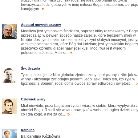
służyć i dla nich tylko żyć. Tak rodzi się idea powołania do życia
towarzystwa ludzi gotowych w imię miłości Boga nieść pomoc cierpiąc
konającym.
Apostoł nowych czasów
Modlitwa jest tym boskim środkiem, poprzez który rozmawiamy z Bogi
uprzedzając w pewien sposób nasze zajęcie, które będziemy mieli w
Niebie. Jest tym boskim środkiem, który czyni słabych mocnymi; jest t
wielkim pocieszeniem, które Bóg dał ludziom; jest tym wielkim bogac
przeciwko któremu diabeł najwięcej kusi. Modlitwa jest wielkim
poleceniem Jezusa Mistrza.
Św. Urszula
Tylko ten, kto jest z Nim głęboko zjednoczony - połączony z Nim jak s
winny - otrzymuje życiodajny pokarm Jego łaski. Tylko ten, kto żyje w
łączności z Bogiem, rodzi obfite owoce sprawiedliwości i świętości...
Człowiek wiary
Miał niewiele, poza bagażem życia i wiarą w siebie, która wypływała z
ufności Bogu. Rzucił się w wir obowiązków wobec ubogich dzieci z my
co i dla kogo, a nie za co...
Karolina
Bł. Karolina Kózkówna