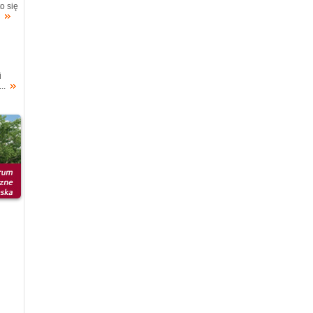
o się
.
i
..