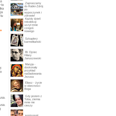
as
Zapraszamy
 to
do Rabki-Zdrój
tka
po
 ja
wypoczynek i
tu
zdrowie!
Każdy dzień
rekolekcji
uczył mnie
czegoś
nowego
Szkaplerz
karmelitański
Bł. Ojciec
Hilary
Januszewski
Maryja -
doskonały
d
przykład
 o
naśladowania
Jezusa
Eliasz - życie
w obecności
Boga
Gdy jestem z
usa.
Toba, ziemia
mnie nie
usa.
cieszy
ą
MARIANIE