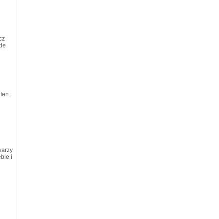
cz
ede
 ten
warzy
bie i