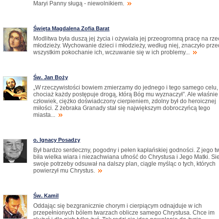
Maryi Panny sługą - niewolnikiem.
Święta Magdalena Zofia Barat
Modlitwa była duszą jej życia i ożywiała jej przeogromną pracę na rze
młodzieży. Wychowanie dzieci i młodzieży, według niej, znaczyło prz
wszystkim pokochanie ich, wczuwanie się w ich problemy...
Św. Jan Boży
„W rzeczywistości bowiem zmierzamy do jednego i tego samego celu,
chociaż każdy postępuje drogą, którą Bóg mu wyznaczył”. Ale właśnie
człowiek, ciężko doświadczony cierpieniem, zdolny był do heroicznej
miłości. Z żebraka Granady stał się największym dobroczyńcą tego
miasta...
o. Ignacy Posadzy
Był bardzo serdeczny, pogodny i pełen kapłańskiej godności. Z jego t
biła wielka wiara i niezachwiana ufność do Chrystusa i Jego Matki. Sie
swoje potrzeby odsuwał na dalszy plan, ciągle myśląc o tych, których
powierzył mu Chrystus.
Św. Kamil
Oddając się bezgranicznie chorym i cierpiącym odnajduje w ich
przepełnionych bólem twarzach oblicze samego Chrystusa. Chce im