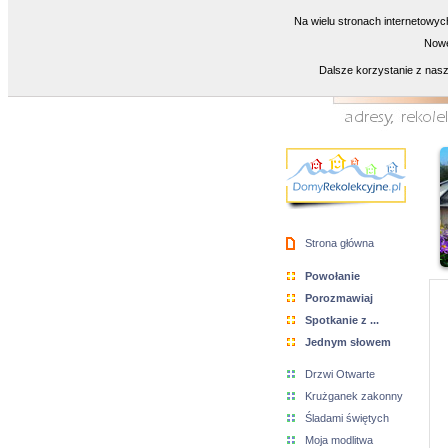
Na wielu stronach internetowyc
Nowe
Dalsze korzystanie z nasz
Strona główna
Powołanie
Porozmawiaj
Spotkanie z ...
Jednym słowem
Drzwi Otwarte
Krużganek zakonny
Śladami świętych
Moja modlitwa