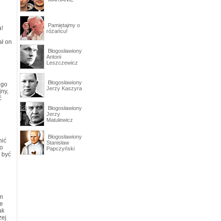
Pamiętajmy o
a!
różańcu!
ał on
Błogosławiony
Antoni
Leszczewicz
Błogosławiony
ego
Jerzy Kaszyra
jny,
ć
Błogosławiony
Jerzy
Matulewicz
Błogosławiony
nić
Stanisław
ko
Papczyński
 być
am
ce
ak
zej