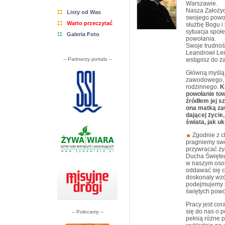
Warszawie.
Nasza Założyc
Listy od Was
swojego powoł
Warto przeczytać
służbę Bogu i 
sytuacja społe
Galeria Foto
powołania.
Swoje trudnoś
Leandrowi Len
-- Partnerzy portalu --
wstąpisz do ż
Główną myślą 
zawodowego, a
rodzinnego.
K
powołanie tow
źródłem jej 
ona matką zaw
dającej życie
świata, jak u
Zgodnie z c
pragniemy swo
przywracać ży
Ducha Święte
w naszym osob
oddawać się c
doskonały wzó
podejmujemy s
świętych powo
Pracy jest cor
się do nas o 
-- Polecamy --
pełnią różne p