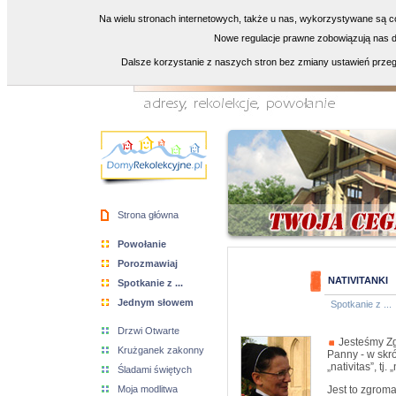
Na wielu stronach internetowych, także u nas, wykorzystywane są co
Nowe regulacje prawne zobowiązują nas do
Dalsze korzystanie z naszych stron bez zmiany ustawień przeg
Strona główna
Powołanie
Porozmawiaj
NATIVITANKI
Spotkanie z ...
Jednym słowem
Spotkanie z ...
Drzwi Otwarte
Jesteśmy Zg
Krużganek zakonny
Panny - w skró
„nativitas”, tj.
Śladami świętych
Moja modlitwa
Jest to zgroma