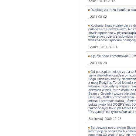
Kasia, 2011-08-17
Dziękuję za to że jesteście n
, 2011-08-02
Kochane Siostry dziękuję za 
całego serca pozdrawiam. Noszę
chwile spędzone w pięknej kapl
wiele znaczycie w środowisku i j
wdzięczności spłacam pamięcią 
Beatka, 2011-08-01
a ja nie bede komentować !!!!!!!!
, 2011-05-24
Od początku mojego życia to Z
się w niewielkiej osadzie o nazw
Bogu i ludziom siostry Nativita
z moją Rodziną. To od jednej z 
widnieje moje jedyny Papież- Jan
człowiek w bieli, teraz wiem, że 
Beatę z Grotnik i wszystkie sio
Danusię- Matkę Zgromadzenia. To
miłości i prostocie serca, uśmi
pokazywała jaki DOBRY jest Bóg
zakonne były takie jak Matka D
"Przyjaciel" nie tylko sióstr ale
Bartłomiej, 2009-12-13
Serdecznie pozdrawiam Siostry 
informację w poniższych koment
początku XX wieku i czy ,np. o