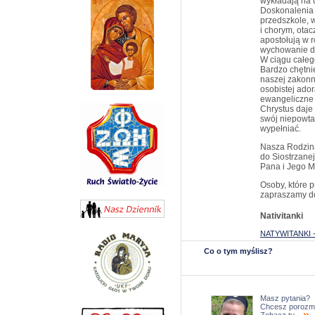
wykładają na 
Doskonalenia 
przedszkole, 
i chorym, otac
apostołują w r
wychowanie dz
W ciągu całeg
Bardzo chętni
naszej zakonne
osobistej ado
ewangeliczne j
Chrystus daj
swój niepowtar
wypełniać.
Nasza Rodzina
do Siostrzane
Pana i Jego Mi
Osoby, które 
zapraszamy do
Nativitanki
NATYWITANKI 
Co o tym myślisz?
Masz pytania?
Chcesz porozm