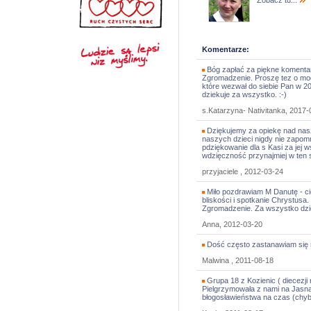
Zobacz tu...
Komentarze:
Bóg zapłać za piękne komentar
Zgromadzenie. Proszę tez o mod
które wezwał do siebie Pan w 2
dziekuje za wszystko. :-)
s.Katarzyna- Nativitanka, 2017-
Dziękujemy za opiekę nad nas
naszych dzieci nigdy nie zapom
pdziękowanie dla s Kasi za jej 
wdzięczność przynajmiej w ten
przyjaciele , 2012-03-24
Miło pozdrawiam M Danutę - ci
bliskości i spotkanie Chrystus
Zgromadzenie. Za wszystko dzi
Anna, 2012-03-20
Dość często zastanawiam się n
Malwina , 2011-08-18
Grupa 18 z Kozienic ( diecezji
Pielgrzymowała z nami na Jasną 
błogosławieństwa na czas (chyba