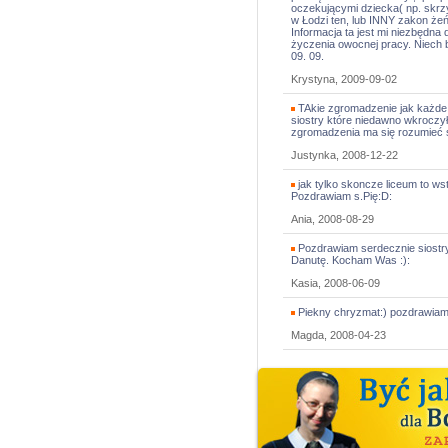
oczekującymi dziecka( np. skrz
w Łodzi ten, lub INNY zakon żeń
Informacja ta jest mi niezbędna 
życzenia owocnej pracy. Niech 
09. 09.
Krystyna, 2009-09-02
TAkie zgromadzenie jak każde 
siostry które niedawno wkroczył
zgromadzenia ma się rozumieć s
Justynka, 2008-12-22
jak tylko skoncze liceum to w
Pozdrawiam s.Pię:D:
Ania, 2008-08-29
Pozdrawiam serdecznie siostry
Danutę. Kocham Was :):
Kasia, 2008-06-09
Piekny chryzmat:) pozdrawia
Magda, 2008-04-23