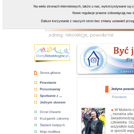
Na wielu stronach internetowych, także u nas, wykorzystywane są co
Nowe regulacje prawne zobowiązują nas do
Dalsze korzystanie z naszych stron bez zmiany ustawień przeg
Strona główna
Powołanie
Jedyne powołan
Porozmawiaj
Spotkanie z ...
Powołanie
Jednym słowem
W Mulieris d
Drzwi Otwarte
„ moralna siła
świadomością,
Krużganek zakonny
człowieka. Oc
Śladami świętych
wszystkim lud
w sposób wyją
Moja modlitwa