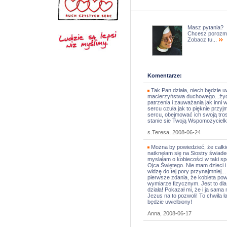
Masz pytania?
Chcesz porozm
Zobacz tu...
Komentarze:
Tak Pan działa, niech będzie uw
macierzyństwa duchowego...życz
patrzenia i zauważania jak inni 
sercu czuła jak to pięknie przyj
sercu, obejmować ich swoją tros
stanie sie Twoją Wspomożycielk
s.Teresa, 2008-06-24
Można by powiedzieć, że całki
natknęłam się na Siostry świade
myslałam o kobiecości w taki sp
Ojca Świętego. Nie mam dzieci i
widzę do tej pory przynajmniej..
pierwsze zdania, że kobieta pow
wymiarze fizycznym. Jest to dl
działa! Pokazał mi, że i ja sam
Jezus na to pozwoli! To chwila ł
będzie uwielbiony!
Anna, 2008-06-17