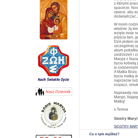
z którymi prac
spacerze. Nos
opiece, aby wz
doświadczać Je
W moim codzie
właśnie Ją kie
wzięła moje se
pójścia tam, g
Dziś jestem s
szczególnej op
abym potrafił
zastrzeżeń i z
Maryja z Naza
bycia kobietą 
w codziennym 
A Matka Boża 
bycia matką d
naprzeciw lud
rozpacz, smute
Naprawdę niezw
Maryjo, Najpię
Matką!
s.Teresa
Siostry Maryi
SIOSTRY MARY
Co o tym myślisz?