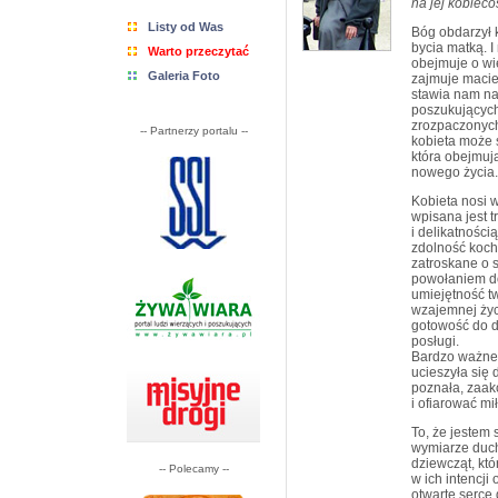
na jej kobieco
Listy od Was
Bóg obdarzył 
bycia matką. I
Warto przeczytać
obejmuje o wi
Galeria Foto
zajmuje macie
stawia nam na 
poszukujących
zrozpaczonych
-- Partnerzy portalu --
kobieta może 
która obejmuj
nowego życia.
Kobieta nosi w
wpisana jest 
i delikatnością
zdolność kocha
zatroskane o 
powołaniem do
umiejętność t
wzajemnej życ
gotowość do d
posługi.
Bardzo ważne j
ucieszyła się 
poznała, zaak
i ofiarować mi
To, że jestem
wymiarze duch
dziewcząt, któ
-- Polecamy --
w ich intencji
otwarte serce 