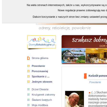
Na wielu stronach internetowych, także u nas, wykorzystywane są co
Nowe regulacje prawne zobowiązują nas do
Dalsze korzystanie z naszych stron bez zmiany ustawień przeg
Strona główna
Powołanie
Porozmawiaj
Kościół potrz
Spotkanie z ...
Jednym słowem
Powołanie
Drzwi Otwarte
(...) Słucha
Krużganek zakonny
dokonywania 
niekiedy hero
Śladami świętych
naszego prawd
Moja modlitwa
pozostawienia