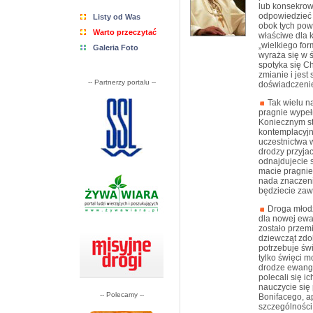
lub konsekrow
odpowiedzieć M
Listy od Was
obok tych powo
Warto przeczytać
właściwe dla 
„wielkiego for
Galeria Foto
wyraża się w ś
spotyka się Ch
zmianie i jes
-- Partnerzy portalu --
doświadczeni
Tak wielu n
pragnie wypeł
Koniecznym st
kontemplacyjn
uczestnictwa 
drodzy przyjac
odnajdujecie s
macie pragnien
nada znaczeni
będziecie zaw
Droga młodz
dla nowej ewan
zostało przem
dziewcząt zdo
potrzebuje św
tylko święci m
drodze ewange
polecali się i
nauczycie się 
-- Polecamy --
Bonifacego, ap
szczególności 