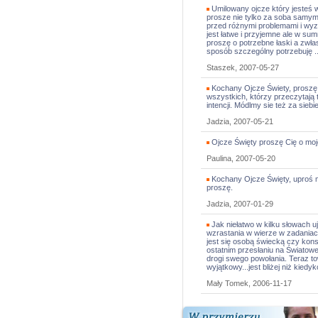
Umilowany ojcze który jesteś w 
prosze nie tylko za soba samym 
przed różnymi problemami i wyz
jest łatwe i przyjemne ale w sumn
proszę o potrzebne łaski a zwł
sposób szczególny potrzebuję ..
Staszek, 2007-05-27
Kochany Ojcze Świety, proszę C
wszystkich, którzy przeczytają
intencji. Módlmy sie też za sieb
Jadzia, 2007-05-21
Ojcze Święty proszę Cię o mo
Paulina, 2007-05-20
Kochany Ojcze Święty, uproś mi 
proszę.
Jadzia, 2007-01-29
Jak niełatwo w kilku słowach u
wzrastania w wierze w zadaniac
jest się osobą świecką czy ko
ostatnim przesłaniu na Światow
drogi swego powołania. Teraz t
wyjątkowy...jest bliżej niż kiedyk
Mały Tomek, 2006-11-17