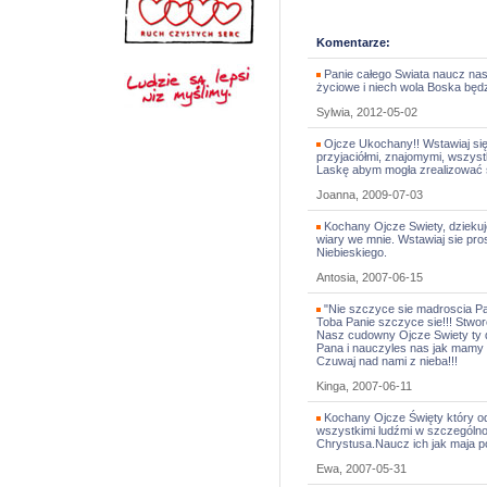
Komentarze:
Panie całego Swiata naucz nas
życiowe i niech wola Boska będ
Sylwia, 2012-05-02
Ojcze Ukochany!! Wstawiaj się 
przyjaciółmi, znajomymi, wszyst
Laskę abym mogła zrealizować s
Joanna, 2009-07-03
Kochany Ojcze Swiety, dziekuję
wiary we mnie. Wstawiaj sie pro
Niebieskiego.
Antosia, 2007-06-15
"Nie szczyce sie madroscia Pa
Toba Panie szczyce sie!!! Stwo
Nasz cudowny Ojcze Swiety ty d
Pana i nauczyles nas jak mamy 
Czuwaj nad nami z nieba!!!
Kinga, 2007-06-11
Kochany Ojcze Święty który od
wszystkimi ludźmi w szczególnoś
Chrystusa.Naucz ich jak maja 
Ewa, 2007-05-31