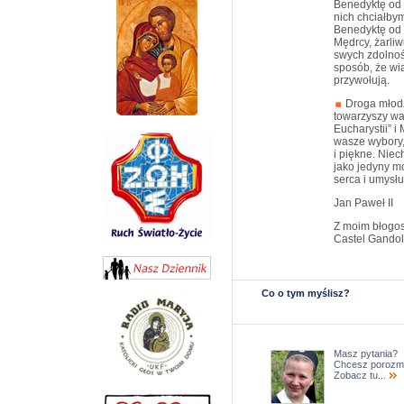
Benedyktę od K
nich chciałbym
Benedyktę od 
Mędrcy, żarliw
swych zdolnośc
sposób, że wi
przywołują.
Droga młodz
towarzyszy wa
Eucharystii” i
wasze wybory,
i piękne. Nie
jako jedyny m
serca i umysłu
Jan Paweł II
Z moim błogo
Castel Gandol
Co o tym myślisz?
Masz pytania?
Chcesz porozm
Zobacz tu...