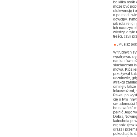
bo kilka osób 
może być popu
elokwencję i o
a po modlitwi
dowcipy. Tymc
jak rola relig
ich nauczycie
wiedzy, o tyle
treści, czyli 
„Musisz poko
W trudnych sy
wpatrywać się
nauka również
słuchaczom ist
mowa. Któż je
przeżywał kat
uczniowie, gdy
atrakcji zami
ominęły także 
lekceważeni, 
Paweł po wyst
cię o tym inny
świadomości fa
bo nawrócić m
pełnić Jego w
Dobrą Nowinę 
katecheta powi
organizujesz k
grasz i przema
pokochać te dz