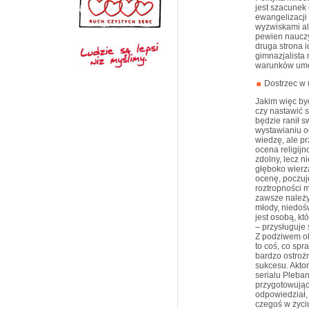
jest szacunek 
ewangelizacji
wyzwiskami al
pewien nauczyc
druga strona i
gimnazjalista 
warunków umow
Dostrzec w 
Jakim więc by
czy nastawić 
będzie ranił 
wystawianiu oc
wiedzę, ale pr
ocena religij
zdolny, lecz n
głęboko wierzą
ocenę, poczuje
roztropności 
zawsze należy
młody, niedoś
jest osobą, k
– przysługuje
Z podziwem ob
to coś, co spr
bardzo ostrożn
sukcesu. Akto
serialu Pleban
przygotowując
odpowiedział, 
czegoś w życiu