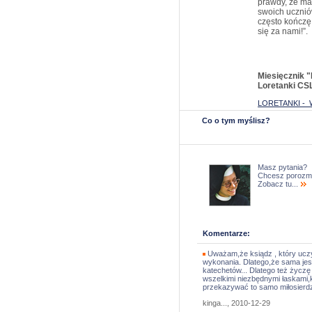
prawdy, że ma
swoich ucznió
często kończę
się za nami!”.
Miesięcznik "
Loretanki CS
LORETANKI -
Co o tym myślisz?
Masz pytania?
Chcesz porozm
Zobacz tu...
Komentarze:
Uważam,że ksiądz , który uczy
wykonania. Dlatego,że sama jes
katechetów... Dlatego też życzę
wszelkimi niezbędnymi łaskami,k
przekazywać to samo miłosierdz
kinga..., 2010-12-29