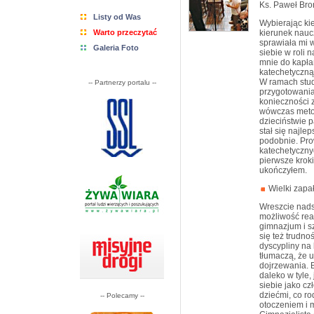
Ks. Paweł Bro
Listy od Was
Wybierając kie
Warto przeczytać
kierunek naucz
sprawiała mi w
Galeria Foto
siebie w roli 
mnie do kapła
katechetyczną
W ramach stud
-- Partnerzy portalu --
przygotowania
konieczności 
wówczas metod
dzieciństwie p
stał się najl
podobnie. Pro
katechetyczny
pierwsze krok
ukończyłem.
Wielki zapał
Wreszcie nads
możliwość rea
gimnazjum i sz
się też trudno
dyscypliny na
tłumaczą, że 
dojrzewania. B
daleko w tyle,
siebie jako cz
dziećmi, co ro
-- Polecamy --
otoczeniem i 