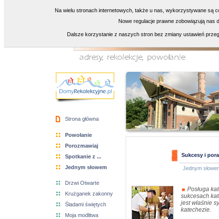
Na wielu stronach internetowych, także u nas, wykorzystywane są co
Nowe regulacje prawne zobowiązują nas do
Dalsze korzystanie z naszych stron bez zmiany ustawień przeg
Strona główna
Powołanie
Porozmawiaj
Sukcesy i pora
Spotkanie z ...
Jednym słowem
Jednym słowe
Drzwi Otwarte
Posługa kat
Krużganek zakonny
sukcesach kat
jest właśnie s
Śladami świętych
katechezie.
Moja modlitwa