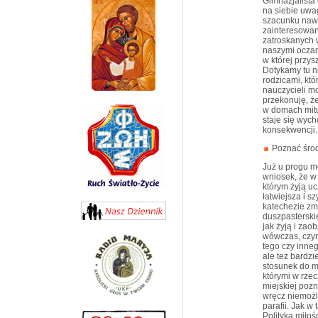
Gimnazjalista
na siebie uwa
szacunku nawet
zainteresowani
zatroskanych 
naszymi oczam
w której przys
Dotykamy tu n
rodzicami, kt
nauczycieli mo
przekonuję, ż
w domach mitu
staje się wyc
konsekwencji.
Poznać śro
Już u progu mo
wniosek, że w
którym żyją uc
łatwiejsza i s
katechezie zmi
duszpasterskie
jak żyją i za
wówczas, czy
tego czy inneg
ale też bardzi
stosunek do mn
którymi w rzec
miejskiej pozn
wręcz niemożli
parafii. Jak w
Polityka miłoś