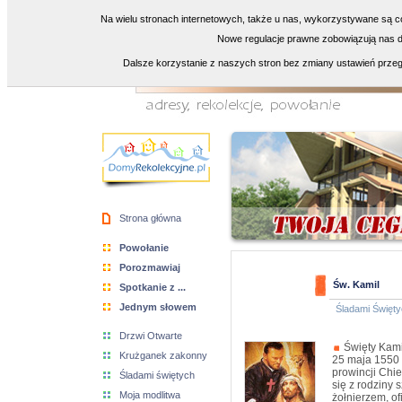
Na wielu stronach internetowych, także u nas, wykorzystywane są co
Nowe regulacje prawne zobowiązują nas do
Dalsze korzystanie z naszych stron bez zmiany ustawień przeg
Strona główna
Powołanie
Porozmawiaj
Św. Kamil
Spotkanie z ...
Jednym słowem
Śladami Święty
Drzwi Otwarte
Święty Kamil
Krużganek zakonny
25 maja 1550 
prowincji Chi
Śladami świętych
się z rodziny 
Moja modlitwa
żołnierzem, o