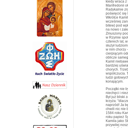
kiedy wraca z
Manfredonii o
Radykalnie zr
poświęcić się
Wkrótce Kamil
wcześniej zan
bitew) pod wp
na nowo i zak
Zmuszony podd
w Rzymie spot
czterech lat, 
służył ludziom
w nim chorzy -
cierpiącym od
oblicze samego
Kamil niebawe
bardziej uświa
chorych. Trzeb
współczucia. 
ludzi gotowyc
konającym.
Początki nie b
niechęci i nie
Był już bliski
krzyża: "dlacz
naprzód! Ja bę
chwili nic nie
1584 roku Kam
roku papież S
Kamila jako S
przywilej nos