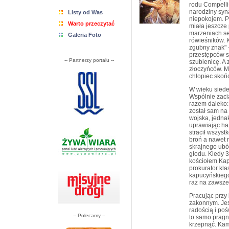
rodu Compellis
narodziny syn
Listy od Was
niepokojem. P
Warto przeczytać
miała jeszcze
marzeniach se
Galeria Foto
rówieśników. K
zgubny znak" 
przestępców s
-- Partnerzy portalu --
szubienicę. A
złoczyńców. M
chłopiec skońc
W wieku siede
Wspólnie zacią
razem daleko:
został sam na 
wojska, jednak
uprawiając haz
stracił wszyst
broń a nawet r
skrajnego ubó
głodu. Kiedy 3
kościołem Kap
prokurator kl
kapucyńskiego 
raz na zawsze
Pracując przy 
zakonnym. Jest
radością i po
-- Polecamy --
to samo pragn
krzepnąć. Kami