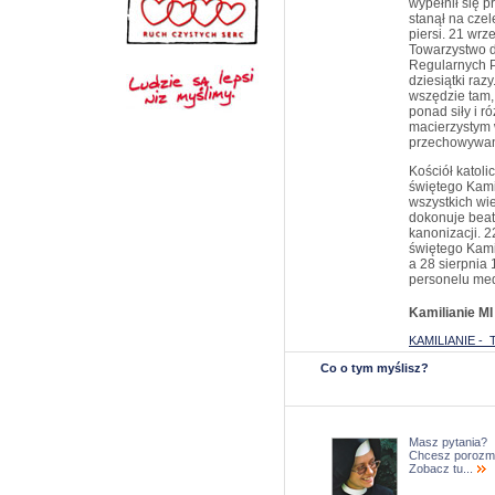
wypełnił się p
stanął na czel
piersi. 21 wr
Towarzystwo d
Regularnych P
dziesiątki raz
wszędzie tam, 
ponad siły i 
macierzystym 
przechowywane
Kościół katoli
świętego Kamil
wszystkich wi
dokonuje beat
kanonizacji. 
świętego Kamil
a 28 sierpnia
personelu me
Kamilianie MI
KAMILIANIE - 
Co o tym myślisz?
Masz pytania?
Chcesz porozm
Zobacz tu...