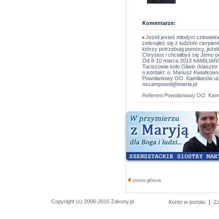
Komentarze:
Jeżeli jesteś młodym człowieki
zetknąłeś się z ludzkim cierpieni
którzy potrzebują pomocy, jeżel
Chrystus i chciałbyś się Jemu od
Od 8-10 marca 2013 KAMILI
Taciszowie koło Gliwic (klaszt
o kontakt: o. Mariusz Kwiatkowsk
Powołaniowy OO. Kamilianów ul.
oscampowol@interia.pl
Referent Powołaniowy OO. Kami
strona główna
Copyright (c) 2006-2015 Zakony.pl
Konto w portalu
|
Z