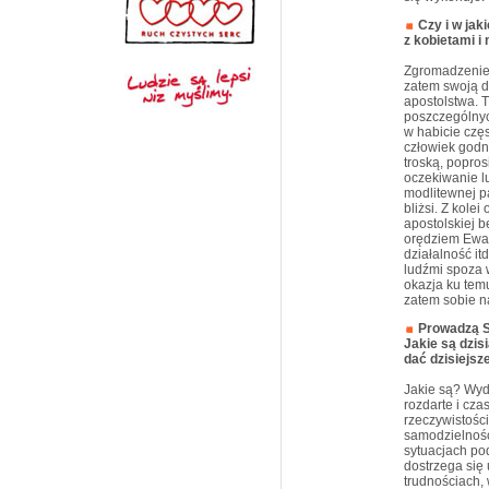
Czy i w jak
z kobietami i
Zgromadzenie 
zatem swoją d
apostolstwa. 
poszczególnych
w habicie częs
człowiek godn
troską, popros
oczekiwanie l
modlitewnej p
bliżsi. Z kolei
apostolskiej b
orędziem Ewan
działalność i
ludźmi spoza 
okazja ku tem
zatem sobie n
Prowadzą S
Jakie są dzis
dać dzisiejs
Jakie są? Wyd
rozdarte i cz
rzeczywistośc
samodzielności
sytuacjach pod
dostrzega się 
trudnościach,