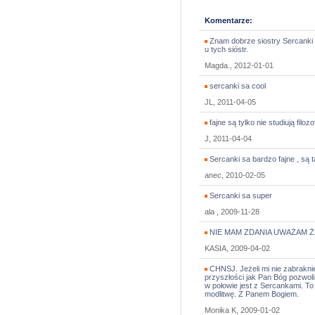
Komentarze:
Znam dobrze siostry Sercanki 
u tych sióstr.
Magda., 2012-01-01
sercanki sa cool
JL, 2011-04-05
fajne są tylko nie studiują filozof
J, 2011-04-04
Sercanki sa bardzo fajne , są t
anec, 2010-02-05
Sercanki sa super
ala , 2009-11-28
NIE MAM ZDANIA UWAŻAM Ż
KASIA, 2009-04-02
CHNSJ. Jeżeli mi nie zabraknie
przyszłości jak Pan Bóg pozwoli
w połowie jest z Sercankami. To
modlitwę. Z Panem Bogiem.
Monika K, 2009-01-02