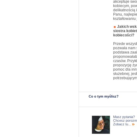
akceptuje swo
kobiecym, po
delikatnością
Panu, najlepi
kształtowaniu 
Jakich wsk
siostra kobie
kobiecości?
Przede wszyst
pozwała nam s
podstawa zaakc
proponowałaby
czasów. Przyk
propozycję ży
pomoc dla inny
służebnej, je
potrzebującym
Co o tym myślisz?
Masz pytania?
Chcesz porozm
Zobacz tu...