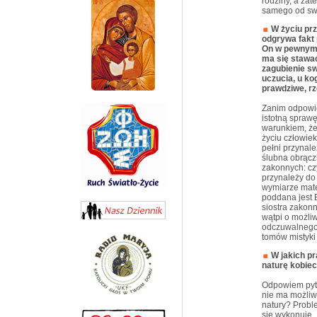
rodziny, a zat
samego od swo
W życiu prz
odgrywa fakt 
On w pewnym s
ma się stawać
zagubienie s
uczucia, u ko
prawdziwe, r
Zanim odpowie
istotną spraw
warunkiem, że
życiu człowiek
pełni przynal
ślubna obrącz
zakonnych: cz
przynależy do
wymiarze mate
poddana jest 
siostra zakonn
wątpi o możli
odczuwalnego 
tomów mistyki 
W jakich pr
naturę kobie
Odpowiem pyta
nie ma możliw
natury? Proble
się wykonuje.