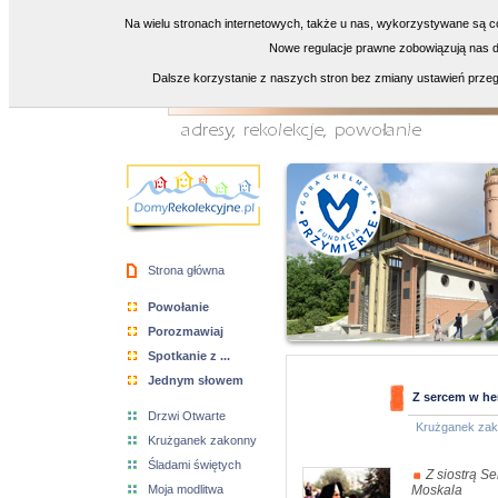
Na wielu stronach internetowych, także u nas, wykorzystywane są co
Nowe regulacje prawne zobowiązują nas do
Dalsze korzystanie z naszych stron bez zmiany ustawień przeg
Strona główna
Powołanie
Porozmawiaj
Spotkanie z ...
Jednym słowem
Z sercem w he
Drzwi Otwarte
Krużganek za
Krużganek zakonny
Śladami świętych
Z siostrą S
Moja modlitwa
Moskala