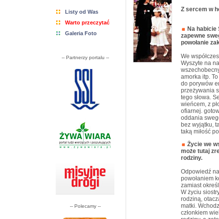
Z sercem w h
Listy od Was
Warto przeczytać
Na habicie 
Galeria Foto
zapewne sweg
powołanie za
We współczesn
-- Partnerzy portalu --
Wyszyte na na
wszechobecnyc
amorka itp. To
do porywów em
przeżywania s
tego słowa. S
wieńcem, z pło
ofiarnej. goto
oddania swego 
bez wyjątku, ta
taką miłość po
Życie we w
może tutaj zr
rodziny.
Odpowiedź na 
powołaniem kob
zamiast okreś
W życiu siost
rodziną, otacz
matki. Wchodz
-- Polecamy --
członkiem wie