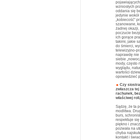
pojawiających 
wzniosłych pr
oddania się be
jedynie wokół 
„kobiecość” p
szanowane, k
żadnej okazji,
poczucie bezp
ich gorące pra
takimi, jakie 
do śmierci, wy
telewizyjno-p
naprawdę nie 
siebie „nowoc
mody, często 
wyglądu, natu
wartości dziew
opowiedzieć po
Czy siostr
zwłaszcza tej
rachunek, bez
właściwej roli
Sądzę, że ta 
modlitwa. Drug
burs, schronis
respektuje się
piękno i znac
pozwała na utr
chyba najskut
kontakt i świa