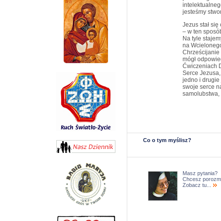
intelektualne
jesteśmy stwo
Jezus stał się
– w ten sposó
Na tyle stajem
na Wcielonego
Chrześcijanie
mógł odpowied
Ćwiczeniach D
Serce Jezusa, 
jedno i drugie
swoje serce n
samolubstwa,
Co o tym myślisz?
Masz pytania?
Chcesz porozm
Zobacz tu...