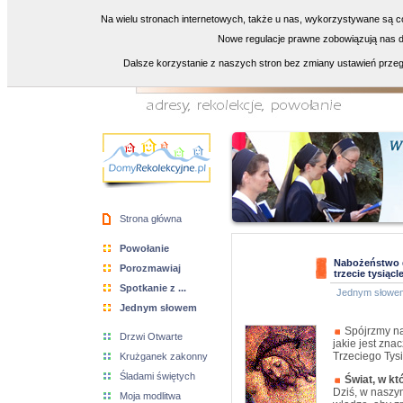
Na wielu stronach internetowych, także u nas, wykorzystywane są co
Nowe regulacje prawne zobowiązują nas do
Dalsze korzystanie z naszych stron bez zmiany ustawień przeg
Strona główna
Powołanie
Nabożeństwo d
Porozmawiaj
trzecie tysiącl
Spotkanie z ...
Jednym słowe
Jednym słowem
Spójrzmy na
Drzwi Otwarte
jakie jest zn
Trzeciego Tys
Krużganek zakonny
Śladami świętych
Świat, w k
Dziś, w naszy
Moja modlitwa