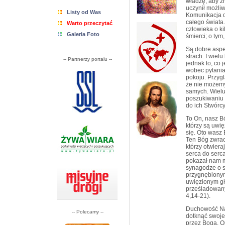
władzę, aby zr
uczynił możli
Listy od Was
Komunikacja d
całego świata
Warto przeczytać
człowieka o ki
Galeria Foto
śmierci; o tym
Są dobre aspek
strach. I wiel
-- Partnerzy portalu --
jednak to, co 
wobec pytania
pokoju. Przyg
że nie możemy 
samych. Wielu
poszukiwaniu 
do ich Stwórcy.
To On, nasz B
którzy są uwię
się. Oto wasz 
Ten Bóg zwraca
którzy otwier
serca do serca
pokazał nam 
synagodze o s
przygnębionym
uwięzionym gło
prześladowanyc
4,14-21).
Duchowość Na
-- Polecamy --
dotknąć swoje
przez Boga. O