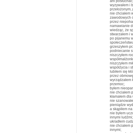
ani posłuchać
wyzywałem i b
przełożonym, 
nie chciałem 
zawodowych 
przez niepoha
namawianie do
wiedząc, że s
stwarzałem i 
po pijanemu w
społeczeństwu
grzeszyłem prz
podniecanie s
niszczyłem ro
współmałżonk
niszczyłem mi
współżycia i 
lubiłem się kł
przez obmowę,
wyrządzałem k
przemoc;
byłem nieopa
nie chciałem p
kłamałem dla w
nie szanowałe
pieniądze wyd
a skąpiłem na
nie byłem uczc
innymi ludźmi;
ukradłem cud
nie chciałem 
innymi;