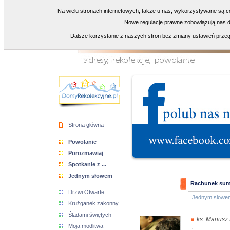
Na wielu stronach internetowych, także u nas, wykorzystywane są co
Nowe regulacje prawne zobowiązują nas do
Dalsze korzystanie z naszych stron bez zmiany ustawień przeg
Strona główna
Powołanie
Porozmawiaj
Spotkanie z ...
Jednym słowem
Rachunek sumi
Drzwi Otwarte
Jednym słowe
Krużganek zakonny
Śladami świętych
ks. Mariusz
Moja modlitwa