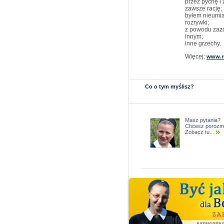
przez pychę i
zawsze rację;
byłem nieumia
rozrywki;
z powodu zazd
innym;
inne grzechy.
Więcej:
www.r
Co o tym myślisz?
Masz pytania?
Chcesz porozm
Zobacz tu...