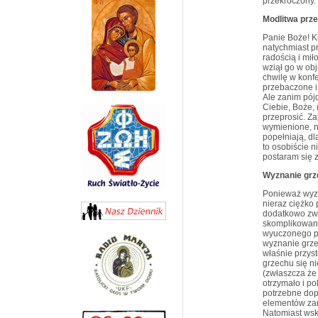
przekroczony.
Modlitwa prze
Panie Boże! K
natychmiast p
radością i mił
wziął go w obj
chwilę w konf
przebaczone i
Ale zanim pój
Ciebie, Boże,
przeprosić. Z
wymienione, ni
popełniają, dl
to osobiście n
postaram się 
Wyznanie gr
Ponieważ wyzn
nieraz ciężko 
dodatkowo zwi
skomplikowanym
wyuczonego pr
wyznanie grze
właśnie przyst
grzechu się n
(zwłaszcza że 
otrzymało i p
potrzebne dopi
elementów zan
Natomiast wsk