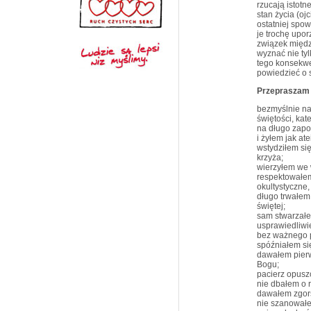
rzucają istotn
stan życia (oj
ostatniej spo
je trochę upo
związek międz
wyznać nie tyl
tego konsekwe
powiedzieć o 
Przepraszam C
bezmyślnie na
świętości, kat
na długo zapo
i żyłem jak ate
wstydziłem się
krzyża;
wierzyłem we 
respektowałem
okultystyczne
długo trwałem
świętej;
sam stwarzałe
usprawiedliwi
bez ważnego 
spóźniałem się
dawałem pierw
Bogu;
pacierz opusz
nie dbałem o 
dawałem zgors
nie szanowałe