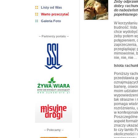
Żeby odprawić
dobry rachun
Listy od Was
do nabożeńst
Warto przeczytać
popełnianego 
Galeria Foto
W korzystaniu
trudność: list
chce wydobyć 
żeby potem wym
-- Partnerzy portalu --
potępieniem, 
zaprzeczenia,
przeglądając 
mimowolnie, b
nie, nie, nie…
Istota rachun
Poniższy rach
przedstawia g
oznajmującyc
barierę, oswoi
moim udziałem,
wypowiedzenie
tak straszne i
pomaga właśni
rozróżnieniu,
w konfesjonal
Poszczególne 
aspekt formalny
znaczy ukazać
to czy tamto 
-- Polecamy --
okoliczności i