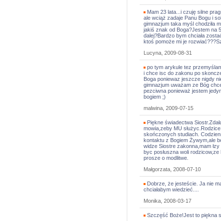
Mam 23 lata...i czuję silne pr
ale wciąż zadaje Panu Bogu i s
gimnazjum taka myśl chodziła mi
jakiś znak od Boga?Jestem na 5 r
dalej?Bardzo bym chciała zosta
ktoś pomoże mi je rozwiać???S
Lucyna, 2009-08-31
po tym arykule tez przemyślam
i chce isc do zakonu po skoncz
Boga poniewaz jeszcze nigdy nie
gimnazjum uważam ze Bóg chce 
pezciwna ponieważ jestem jedy
bogiem ;)
malwina, 2009-07-15
Piękne świadectwa Siostr.Zdała
mowia,zeby MU służyc.Rodzice 
skończonych studiach. Codzienn
kontaktu z Bogiem Żywym,ale bo
widze Siostre zakonna,mam łzy 
byc posłuszna woli rodzicow,ze b
prosze o modlitwe.
Małgorzata, 2008-07-10
Dobrze, że jesteście. Ja nie m
chciałabym wiedzieć....
Monika, 2008-03-17
Szczęść Boże!Jest to piękna st