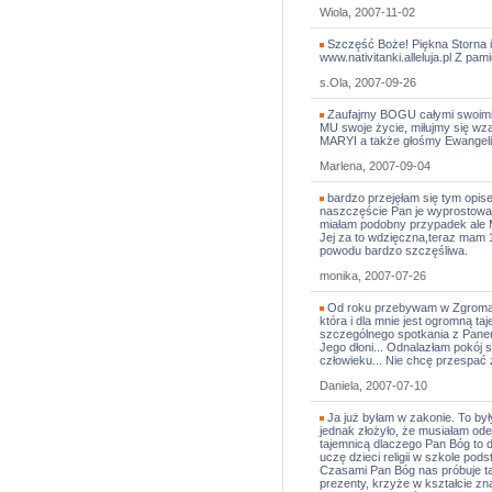
Wiola, 2007-11-02
Szczęść Boże! Piękna Storna i
www.nativitanki.alleluja.pl Z pa
s.Ola, 2007-09-26
Zaufajmy BOGU całymi swoimi
MU swoje życie, miłujmy się wz
MARYI a także głośmy Ewangelię 
Marlena, 2007-09-04
bardzo przejęłam się tym opise
naszczęście Pan je wyprostował 
miałam podobny przypadek ale M
Jej za to wdzięczna,teraz mam 1
powodu bardzo szczęśliwa.
monika, 2007-07-26
Od roku przebywam w Zgromadz
która i dla mnie jest ogromną t
szczególnego spotkania z Panem
Jego dłoni... Odnalazłam pokój
człowieku... Nie chcę przespać ż
Daniela, 2007-07-10
Ja już byłam w zakonie. To był
jednak złożyło, że musiałam odejś
tajemnicą dlaczego Pan Bóg to do
uczę dzieci religii w szkole po
Czasami Pan Bóg nas próbuje ta
prezenty, krzyże w kształcie zn