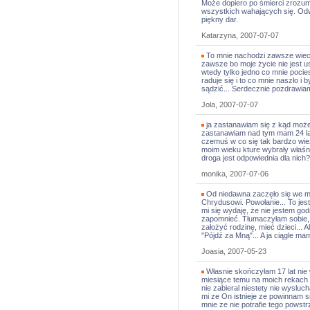
Może dopiero po śmierci zrozu
wszystkich wahających się. Odw
piękny dar.
Katarzyna, 2007-07-07
To mnie nachodzi zawsze wiecz
zawsze bo moje życie nie jest u
wtedy tylko jedno co mnie pocie
raduje się i to co mnie naszło i
sądzić... Serdecznie pozdrawia
Jola, 2007-07-07
ja zastanawiam się z kąd moż
zastanawiam nad tym mam 24 lata
czemuś w co się tak bardzo wie
moim wieku kture wybrały właśni
droga jest odpowiednia dla nich?
monika, 2007-07-06
Od niedawna zaczęło się we mni
Chrydusowi. Powołanie... To jest
mi się wydaję, że nie jestem go
zapomnieć. Tłumaczyłam sobie, 
założyć rodzinę, mieć dzieci... 
"Pójdź za Mną"... A ja ciągle mam
Joasia, 2007-05-23
Własnie skończyłam 17 lat nie
miesiące temu na moich rekach 
nie zabieral niestety nie wysluc
mi ze On istnieje ze powinnam s
mnie ze nie potrafie tego powst