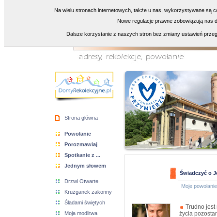
Na wielu stronach internetowych, także u nas, wykorzystywane są co
Nowe regulacje prawne zobowiązują nas do
Dalsze korzystanie z naszych stron bez zmiany ustawień przeg
Strona główna
Powołanie
Porozmawiaj
Spotkanie z ...
Jednym słowem
Świadczyć o J
Drzwi Otwarte
Moje powołanie
Krużganek zakonny
Śladami świętych
Trudno jest
Moja modlitwa
życia pozostan