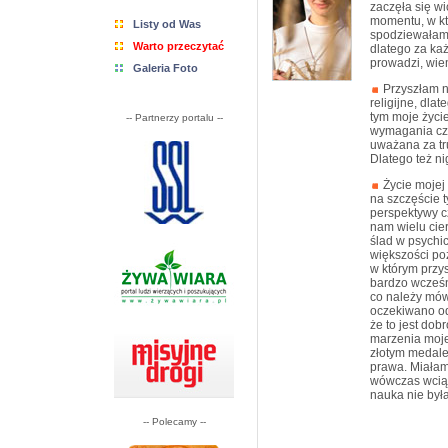
zaczęła się wi
momentu, w kt
Listy od Was
spodziewałam s
Warto przeczytać
dlatego za ka
prowadzi, wiem
Galeria Foto
Przyszłam n
religijne, dla
tym moje życie
-- Partnerzy portalu --
wymagania czas
uważana za tr
Dlatego też ni
Życie mojej 
na szczęście t
perspektywy c
nam wielu cier
ślad w psychic
większości po
w którym przys
bardzo wcześn
co należy mów
oczekiwano od
że to jest dob
marzenia moje
złotym medale
prawa. Miałam
wówczas wciąż 
nauka nie była
-- Polecamy --