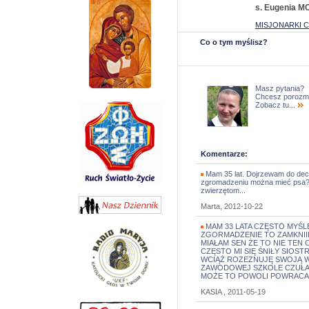
s. Eugenia M
MISJONARKI 
Co o tym myślisz?
Masz pytania?
Chcesz porozm
Zobacz tu...
Komentarze:
Mam 35 lat. Dojrzewam do decy
zgromadzeniu można mieć psa?
zwierzętom...
Marta, 2012-10-22
MAM 33 LATA CZĘSTO MYŚ
ZGORMADZENIE TO ZAMKNII
MIAŁAM SEN ŻE TO NIE TEN C
CZĘSTO MI SIĘ ŚNIŁY SIOST
WCIĄŻ ROZEZNUJĘ SWOJĄ WI
ZAWODOWEJ SZKOLE CZUŁAM
MOŻE TO POWOLI POWRACA .
KASIA , 2011-05-19