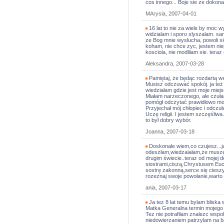
cos innego... Boje sie ze doko
MArysia, 2007-04-01
16 lat to nie za wiele by moc w
widzialam i sporo slyszalam. s
ze Bog mnie wyslucha, powoli s
koham, nie chce zyc, jestem nie
kosciola, nie modlilam sie. teraz
Aleksandra, 2007-03-28
Pamiętaj, że będąc rozdartą w
Musisz odczuwać spokój. ja też
wiedziałam gdzie jest moje miej
Miałam narzeczonego, ale czuła
pomógł odczytać prawidłowo moj
Przyjechał mój chłopiec i odczuł
Uczę religii. I jestem szczęśli
to był dobry wybór.
Joanna, 2007-03-18
Doskonale wiem,co czujesz...ja
odeszłam,wiedzaiałam,że muszę 
drugim świecie..teraz od mojej d
siostrami,ciszą,Chrystusem Euc
sostrę zakonną,serce się cieszy
rozeznaj swoje powołanie,wart
ania, 2007-03-17
Ja tez 8 lat temu bylam bliska 
Matka Generalna termin mojego 
Tez nie potrafilam znalezc wspo
niedowierzaniem patrzylam na b