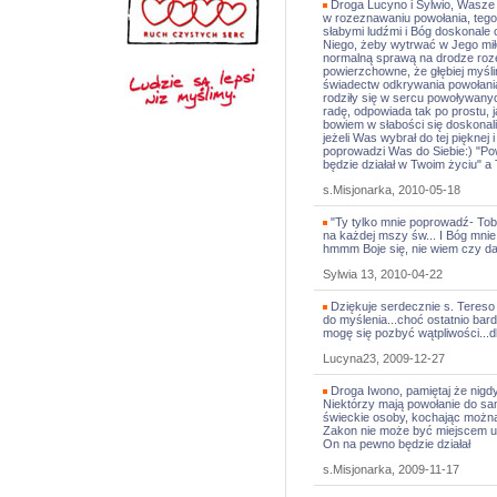
Droga Lucyno i Sylwio, Wasze 
w rozeznawaniu powołania, tego 
słabymi ludźmi i Bóg doskonale o
Niego, żeby wytrwać w Jego miło
normalną sprawą na drodze roz
powierzchowne, że głębiej myślim
świadectw odkrywania powołania
rodziły się w sercu powoływany
radę, odpowiada tak po prostu, 
bowiem w słabości się doskonal
jeżeli Was wybrał do tej pięknej 
poprowadzi Was do Siebie:) "Po
będzie działał w Twoim życiu" a 
s.Misjonarka, 2010-05-18
"Ty tylko mnie poprowadź- Tob
na każdej mszy św... I Bóg mnie 
hmmm Boje się, nie wiem czy dam
Sylwia 13, 2010-04-22
Dziękuje serdecznie s. Tereso
do myślenia...choć ostatnio bar
mogę się pozbyć wątpliwości...d
Lucyna23, 2009-12-27
Droga Iwono, pamiętaj że nigdy
Niektórzy mają powołanie do sa
świeckie osoby, kochając można
Zakon nie może być miejscem uc
On na pewno będzie działał
s.Misjonarka, 2009-11-17