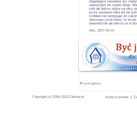
obgadujace sasiadow, tez mialam
odwazylam sie zaufac Bogu. Mam
slub ale ilekroc widze na ulicy s
przez nastepne kilka dni nie pot
zrobilam nie wstepujac do zako
obecnego zycia mimo, ze wcale n
wewnetrznie ale wierze ze to Bog
Alex, 2007-03-16
strona główna
Copyright (c) 2006-2015 Zakony.pl
Konto w portalu
|
Z