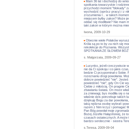
Mam 36 lat i dochodzę do wni
spotkania towarzyskie i rodzinn
przychodzi moment "blokady" za
wychodzić (oprócz pracy) i z ni
zrozumienia I... w takich mome
miejscem byłby zakon? Może jes
oddać się modlitwie? Nie mam mę
taki zakon w którym można mie
Iwona, 2009-10-29
Obecnie wiele Polaków wyrusza
Króla są po to by za nich się mo
rekolekcje do Poznania. Wszyst
SPOTKANIA ZE SŁOWEM BOŻYM. 
s. Malgorzata, 2009-09-27
Lucynko, jeżeli rzeczywiscie w
nie da Ci spokoju i co jakis cz
bedzie Ci przypominał o Sobie. 
rozeznaniu drogi powołania. Mo
dobrze powiedzieć "nie". Jeste
powiedzieć "nie", gdy On Cie wy
Ciebie z miłością. On pragnie C
zbawianiu świata. On moze właś
za zniewagi, bys modliła się o 
właśnie dzis potrzebuje takich lu
dziękuję Bogu za dar powołania
taką nędzna osobę wybrał i powo
razem z Nim krzyz i pomagać Mu
Pan Bóg powołał moje zgromadze
Bożej Józefie Hałącińskiej, że
czasach ostatecznych. A może t
bardzo serdecznie - siostra Te
s.Teresa, 2009-09-04