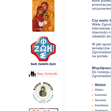
które publik
przeznaczan
utrzymanie
Czy warto 
Wiele Zgro
internetowe.
obecności n
odwiedzi do
W jaki sposó
tematyczne 
Zgromadzeń 
na portalu.
Współprac
Do rozwoju p
Zgromadzeni
Marianie
Oblaci
Karmelici
Sercanie
Kamilianie
Trynitarze