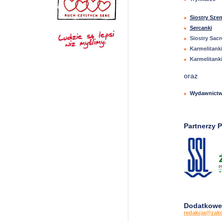
Siostry Szen
Sercanki
Siostry Sac
Karmelitank
Karmelitanki
oraz
Wydawnictwo
Partnerzy P
Dodatkowe 
redakcja@zako