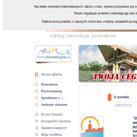
Na wielu stronach internetowych, także u nas, wykorzystywane są co
Nowe regulacje prawne zobowiązują nas do
Dalsze korzystanie z naszych stron bez zmiany ustawień przeg
Strona główna
Powołanie
Porozmawiaj
O portalu
Spotkanie z ...
Jednym słowem
ZAKONY.pl
Drzwi Otwarte
"D
Krużganek zakonny
we
je
Śladami świętych
ew
Moja modlitwa
ty