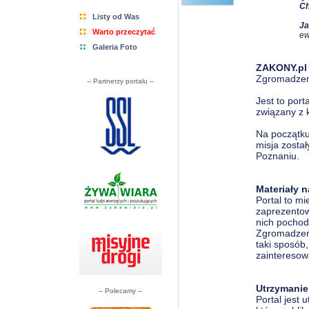
Ch
Listy od Was
Ja
Warto przeczytać
ew
Galeria Foto
ZAKONY.pl
Zgromadzeni
-- Partnerzy portalu --
Jest to port
związany z 
Na początku 
misja został
Poznaniu.
Materiały n
Portal to m
zaprezentow
nich pocho
Zgromadzeń 
taki sposób,
zainteresow
Utrzymanie
-- Polecamy --
Portal jest