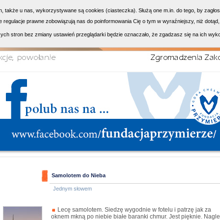
h, także u nas, wykorzystywane są cookies (ciasteczka). Służą one m.in. do tego, by zagło
 regulacje prawne zobowiązują nas do poinformowania Cię o tym w wyraźniejszy, niż dotąd,
ych stron bez zmiany ustawień przeglądarki będzie oznaczało, że zgadzasz się na ich wyk
Samolotem do Nieba
Jednym słowem
Lecę samolotem. Siedzę wygodnie w fotelu i patrzę jak za
oknem mkną po niebie białe baranki chmur. Jest pięknie. Nagle