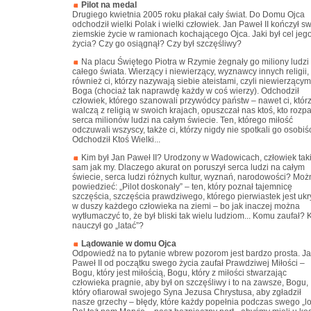
Pilot na medal
Drugiego kwietnia 2005 roku płakał cały świat. Do Domu Ojca
odchodził wielki Polak i wielki człowiek. Jan Paweł II kończył s
ziemskie życie w ramionach kochającego Ojca. Jaki był cel jeg
życia? Czy go osiągnął? Czy był szczęśliwy?
Na placu Świętego Piotra w Rzymie żegnały go miliony ludzi
całego świata. Wierzący i niewierzący, wyznawcy innych religii,
również ci, którzy nazywają siebie ateistami, czyli niewierzącym
Boga (chociaż tak naprawdę każdy w coś wierzy). Odchodził
człowiek, którego szanowali przywódcy państw – nawet ci, któr
walczą z religią w swoich krajach, opuszczał nas ktoś, kto rozpal
serca milionów ludzi na całym świecie. Ten, którego miłość
odczuwali wszyscy, także ci, którzy nigdy nie spotkali go osobiś
Odchodził Ktoś Wielki...
Kim był Jan Paweł II? Urodzony w Wadowicach, człowiek tak
sam jak my. Dlaczego akurat on poruszył serca ludzi na całym
świecie, serca ludzi różnych kultur, wyznań, narodowości? Moż
powiedzieć: „Pilot doskonały” – ten, który poznał tajemnicę
szczęścia, szczęścia prawdziwego, którego pierwiastek jest ukr
w duszy każdego człowieka na ziemi – bo jak inaczej można
wytłumaczyć to, że był bliski tak wielu ludziom... Komu zaufał? 
nauczył go „latać”?
Lądowanie w domu Ojca
Odpowiedź na to pytanie wbrew pozorom jest bardzo prosta. J
Paweł II od początku swego życia zaufał Prawdziwej Miłości –
Bogu, który jest miłością, Bogu, który z miłości stwarzając
człowieka pragnie, aby był on szczęśliwy i to na zawsze, Bogu,
który ofiarował swojego Syna Jezusa Chrystusa, aby zgładził
nasze grzechy – błędy, które każdy popełnia podczas swego „lo