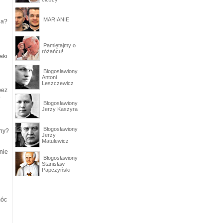
MARIANIE
ia?
Pamiętajmy o
różańcu!
aki
Błogosławiony
Antoni
Leszczewicz
bez
o
Błogosławiony
Jerzy Kaszyra
Błogosławiony
any?
Jerzy
Matulewicz
nie
Błogosławiony
Stanisław
Papczyński
móc