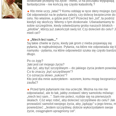
doskonałe przepisy na życie - mimo, iż na początku wyglądają
fantastycznie - nie kończą się często katastrofą ?
Kto mnie uczy „latać”? Komu oddaję w ręce stery mojego życ
Od odpowiedzi na te pytania zależy, czy dolecę bezpiecznie do
celu. No właśnie, a gdzie jest Cel? Przecież ten „lot”, ta podróż
kiedyś się skończy. Wiemy o tym doskonale. Uświadamiamy to
sobie szczególnie, kiedy odwiedzamy groby naszych bliskich -
„pilotów”, którzy już zakończyli swój lot. Czy dolecieli do celu? J
mieli cel?
„Niech leci sam...”
Są takie chwile w życiu, kiedy jak grom z nieba pojawiają się
pytania, te najtrudniejsze. Pytania, na które nie odpowiada się 
namysłu - pytania, na które odpowiedzi szuka się często bardz
długo.
Po co żyję?
Jaki jest cel mojego życia?
Jak żyć, aby być szczęśliwym – do jakiego życia jestem powoł
Co to znaczy „być szczęśliwym”?
Co oznacza słowo „sukces”?
Kto jest dla mnie autorytetem - wzorem, komu mogę bezgranicz
zaufać?
Przed tymi pytaniami nie ma ucieczki. Można na nie nie
odpowiadać, ale to tak, jakby zostawić stery samolotu mówiąc:
„niech leci sam...”. Sam nie poleci, rozbije się na pierwszych
skałach. Cóż więc robić, aby dolecieć szczęśliwie do celu? Jak
prowadzić samolot swojego życia, aby „lądując” u jego kresu, 
powiedzieć: „Jestem szczęśliwy, dobrze wykorzystałem swoje
życie, osiągnąłem upragniony cel”.