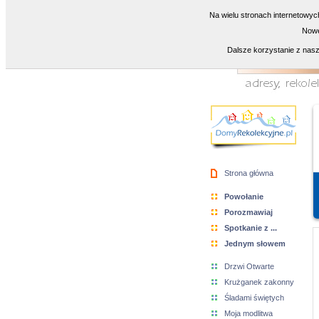
Na wielu stronach internetowyc
Nowe
Dalsze korzystanie z nasz
Strona główna
Powołanie
Porozmawiaj
Spotkanie z ...
Jednym słowem
Drzwi Otwarte
Krużganek zakonny
Śladami świętych
Moja modlitwa