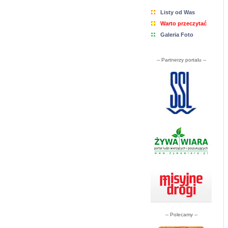
Listy od Was
Warto przeczytać
Galeria Foto
-- Partnerzy portalu --
-- Polecamy --