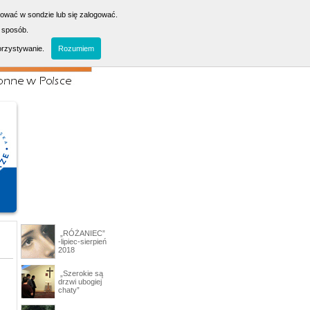
sować w sondzie lub się zalogować.
 sposób.
orzystywanie.
Rozumiem
„RÓŻANIEC”
-lipiec-sierpień
2018
„Szerokie są
drzwi ubogiej
chaty”