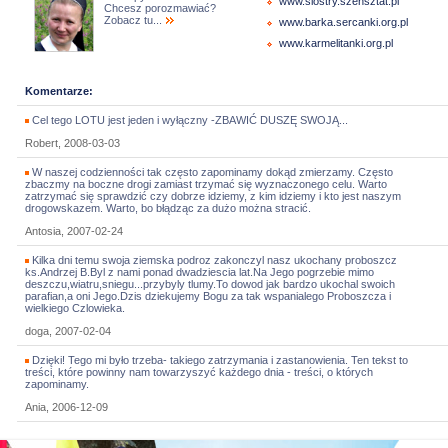
www.siostry.szensztat.pl
Chcesz porozmawiać?
Zobacz tu...
www.barka.sercanki.org.pl
www.karmelitanki.org.pl
Komentarze:
Cel tego LOTU jest jeden i wyłączny -ZBAWIĆ DUSZĘ SWOJĄ...
Robert, 2008-03-03
W naszej codzienności tak często zapominamy dokąd zmierzamy. Często
zbaczmy na boczne drogi zamiast trzymać się wyznaczonego celu. Warto
zatrzymać się sprawdzić czy dobrze idziemy, z kim idziemy i kto jest naszym
drogowskazem. Warto, bo błądząc za dużo można stracić.
Antosia, 2007-02-24
Kilka dni temu swoja ziemska podroz zakonczyl nasz ukochany proboszcz
ks.Andrzej B.Byl z nami ponad dwadziescia lat.Na Jego pogrzebie mimo
deszczu,wiatru,sniegu...przybyly tlumy.To dowod jak bardzo ukochal swoich
parafian,a oni Jego.Dzis dziekujemy Bogu za tak wspanialego Proboszcza i
wielkiego Czlowieka.
doga, 2007-02-04
Dzięki! Tego mi było trzeba- takiego zatrzymania i zastanowienia. Ten tekst to
treści, które powinny nam towarzyszyć każdego dnia - treści, o których
zapominamy.
Ania, 2006-12-09