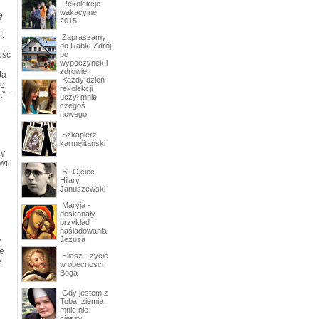
Rekolekcje
wakacyjne
ę
2015
m.
Zapraszamy
do Rabki-Zdrój
ość
po
wypoczynek i
zdrowie!
Ja
Każdy dzień
ie
rekolekcji
t” –
uczył mnie
czegoś
nowego
Szkaplerz
karmelitański
zy
wili
Bł. Ojciec
Hilary
Januszewski
Maryja -
doskonały
przykład
naśladowania
Jezusa
y
je
Eliasz - życie
e
w obecności
Boga
Gdy jestem z
Toba, ziemia
mnie nie
cieszy