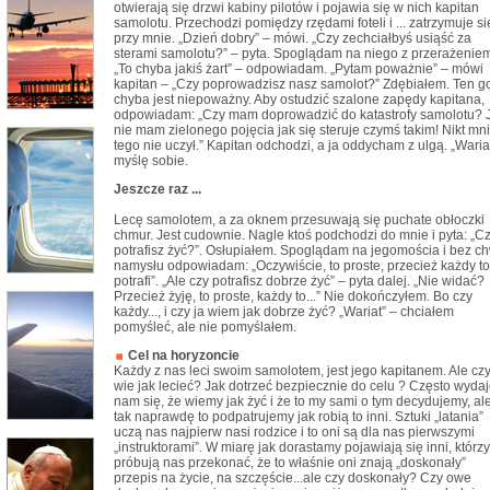
otwierają się drzwi kabiny pilotów i pojawia się w nich kapitan
samolotu. Przechodzi pomiędzy rzędami foteli i ... zatrzymuje si
przy mnie. „Dzień dobry” – mówi. „Czy zechciałbyś usiąść za
sterami samolotu?” – pyta. Spoglądam na niego z przerażenie
„To chyba jakiś żart” – odpowiadam. „Pytam poważnie” – mówi
kapitan – „Czy poprowadzisz nasz samolot?” Zdębiałem. Ten g
chyba jest niepoważny. Aby ostudzić szalone zapędy kapitana,
odpowiadam: „Czy mam doprowadzić do katastrofy samolotu? 
nie mam zielonego pojęcia jak się steruje czymś takim! Nikt mn
tego nie uczył.” Kapitan odchodzi, a ja oddycham z ulgą. „Waria
myślę sobie.
Jeszcze raz ...
Lecę samolotem, a za oknem przesuwają się puchate obłoczki
chmur. Jest cudownie. Nagle ktoś podchodzi do mnie i pyta: „C
potrafisz żyć?”. Osłupiałem. Spoglądam na jegomościa i bez ch
namysłu odpowiadam: „Oczywiście, to proste, przecież każdy to
potrafi”. „Ale czy potrafisz dobrze żyć” – pyta dalej. „Nie widać?
Przecież żyję, to proste, każdy to...” Nie dokończyłem. Bo czy
każdy..., i czy ja wiem jak dobrze żyć? „Wariat” – chciałem
pomyśleć, ale nie pomyślałem.
Cel na horyzoncie
Każdy z nas leci swoim samolotem, jest jego kapitanem. Ale cz
wie jak lecieć? Jak dotrzeć bezpiecznie do celu ? Często wyda
nam się, że wiemy jak żyć i że to my sami o tym decydujemy, al
tak naprawdę to podpatrujemy jak robią to inni. Sztuki „latania”
uczą nas najpierw nasi rodzice i to oni są dla nas pierwszymi
„instruktorami”. W miarę jak dorastamy pojawiają się inni, którzy
próbują nas przekonać, że to właśnie oni znają „doskonały”
przepis na życie, na szczęście...ale czy doskonały? Czy owe