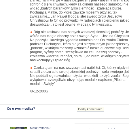
Dał też nam Maryję – nasz bezpieczny port - abyśmy mieli u ko
schronić się w chwilach, kiedy za oknem naszego samolotu nie
widać „białych baranków” tylko ciemność i szalejącą burzę.
Kochającą Matkę, do której zawsze możemy przyjść, tak
zwyczajnie... Jan Paweł II oddał ster swego życia Jezusowi
Chrystusowi to On go prowadził w radościach i cierpieniu jakie
doświadczał... i to jest pewne, wiedzą o tym wszyscy.
Bóg nie zostawia nas samych w naszej ziemskiej podróży. Je
wśród nas ciągle obecny przez swego Syna – Jezusa Chrystus
Na początku każdego tygodnia umacnia nas On swoim Ciałem
podczas Eucharystii, która nie jest niczym innym jak bezpieczn
„portem”, w którym możemy wzmocnić nasze duchowe siły. Jez
pragnie, byśmy dotarli szczęśliwie do celu naszej podróży -
królestwa wiecznej radości, do raju, do bram, w których przywit
nas kochający Ojciec Bóg.
Czekają tam na nas wszyscy nasi najbliżsi. Ci, którzy nigdy n
stracili z oczu celu swojej ziemskiej podróży – celu swojego „lot
Nie poddali się nawałnicom życia, wiedzieli jak żyć, zaufali Bog
wylądowali szczęśliwie otrzymując medal z napisem „Pilot na
medal – Święty”.
/8-12-2006/
Co o tym myślisz?
Masz pytania?