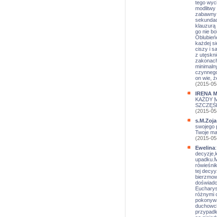
tego wyci
modlitwy 
zabawny 
sekundach
klauzurą 
go nie bo
Oblubień
każdej s
ciszy i 
z utęskni
zakonach
minimaln
czynnego,
on wie, ż
(2015-05
IRENA M
KAŻDY M
SZCZĘŚL
(2015-05
s.M.Zoja
swojego 
Twoje mai
(2015-05
Ewelina
decyzje,
upadku.Mł
rówieśnik
tej decy
bierzmow
doświadc
Eucharyst
różnymi o
pokonywa
duchowch
przypadk