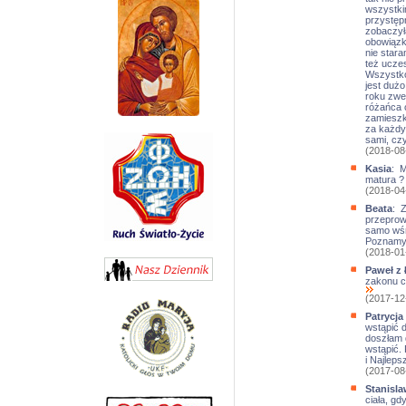
wszystkim
przystępn
zobaczyła
obowiązk
nie star
też uczes
Wszystko
jest dużo
roku zwe
różańca 
zamieszka
za każdym
sami, cz
(2018-08
Kasia
: M
matura 
(2018-04
Beata
: Z
przeprow
samo wśr
Poznamy
(2018-01
Paweł z 
zakonu c
(2017-12
Patrycja
wstąpić d
doszłam 
wstąpić.
i Najlep
(2017-08
Stanisla
ciała, gd