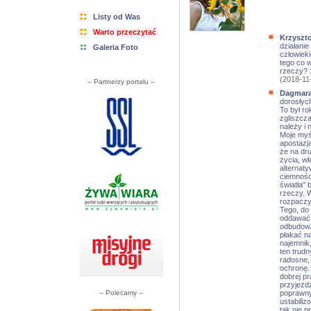
Listy od Was
Warto przeczytać
Krzyszto
działanie
Galeria Foto
człowiek
tego co w
rzeczy?
(2018-11
-- Partnerzy portalu --
Dagmar
dorosłych
To był ro
zgliszcz
należy i 
Moje myśl
apostazj
że na dru
życia, wł
alternaty
ciemnośc
światła" 
rzeczy. W
rozpaczy
Tego, do
oddawać c
odbudowa
płakać na
najemnik,
ten trudn
radosne,
ochronę. 
dobrej pr
przyjeżd
-- Polecamy --
poprawnym
ustabiliz
tak nie p