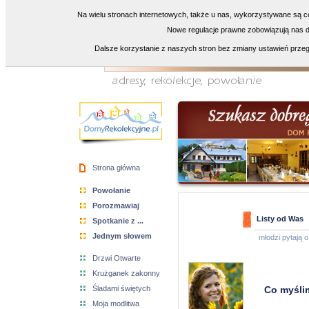
Na wielu stronach internetowych, także u nas, wykorzystywane są co
Nowe regulacje prawne zobowiązują nas do
Dalsze korzystanie z naszych stron bez zmiany ustawień przeg
Strona główna
Powołanie
Porozmawiaj
Listy od Was
Spotkanie z ...
Jednym słowem
młodzi pytają o 
Drzwi Otwarte
Krużganek zakonny
Śladami świętych
Co myślim
Moja modlitwa