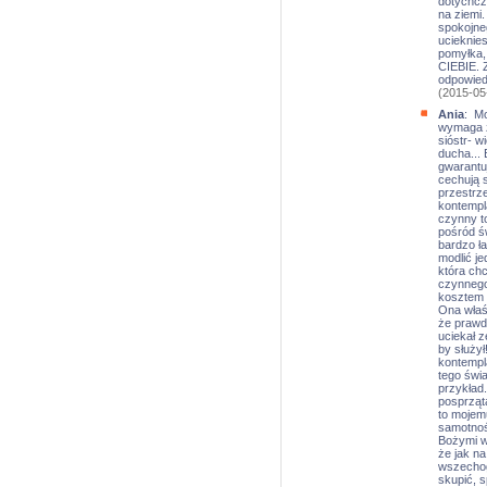
dotychcz
na ziemi.
spokojne
ucieknies
pomyłka,
CIEBIE. 
odpowiedz
(2015-05
Ania
: Mo
wymaga z
sióstr- w
ducha...
gwarantuj
cechują s
przestrz
kontempl
czynny to
pośród św
bardzo ł
modlić j
która ch
czynnego 
kosztem 
Ona właśn
że prawda
uciekał z
by służył
kontempl
tego świa
przykład
posprząt
to mojemu
samotnoś
Bożymi wi
że jak na
wszechoga
skupić, s