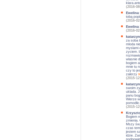
klara.an
(2016-08
Ewelina
tobą pop
(2016-02
Ewelina
(2016-02
katarzyn
za soba t
mloda nie
myslami 
zyciem. b
rozmawiac
wlasnie 
bogiem al
mnie tu n
czy to j
zalerzy
(2015-12
katarzyn
swoim zyc
uklada. 
panu bog
Wierze w
pomodlic.
(2015-12
Krzyszt
Bogiem n
zmienia.
Mszy św.
czas tem
jestem sa
idzie. Z
podpowie