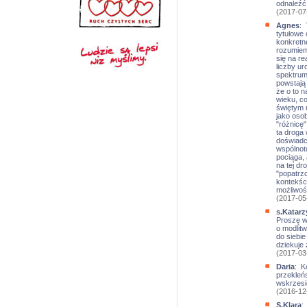
odnaleźć
(2017-07
Agnes
: 
tytułowe
konkretne
rozumiem
się na re
liczby ur
spektrum
powstają
że o to 
wieku, co
świętym 
jako osob
"różnicę"
ta droga 
doświadc
wspólnot
pociąga, 
na tej d
"popatrzc
kontekści
możliwoś
(2017-05
s.Katarz
Proszę w
o modlitw
do siebie
dziekuje 
(2017-03
Daria
: K
przekleń
wskrzesi
(2016-12
S.Klara
: