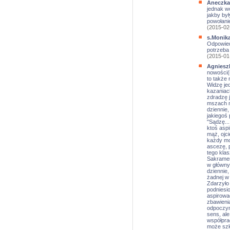
Aneczka
jednak w
jakby był
powołani
(2015-02
s.Monik
Odpowiedź
potrzeba 
(2015-01
Agniesz
nowości(i
to także 
Widzę je
kazaniach
zdradzę 
mszach na
dziennie,
jakiegoś 
"Sądzę...
ktoś aspi
mąż, ojci
każdy mo
ascezę, p
tego kla
Sakramen
w główny
dziennie,
żadnej w 
Zdarzyło 
podniesio
aspirowa
zbawienia
odpoczyn
sens, al
współprac
może szko