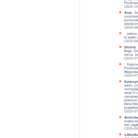
Pozdraw
(2015-12
Ania
: Sz
rozeznani
porozmaw
wdzięczn
(2015-08
: piekna 
to wielki d
(2015-08
Siostra
:
Bogu. Do
serca. Ja
(2015-07
: Dobrze
Pozdrowi
Błogosła
(2015-07
Katarzyn
wiem, cz
rozmyśla
okolo 5-
zastanaw
dziecicw 
blizej Ni
pragnien
(2015-07
Aneczka
trudna wi
nim ciągl
(2015-05
s.Monik