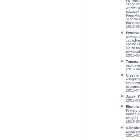
są niejed
czego oc
wezwanie
odważyli
Pana.Pro
Jego wez
Bożej or
(2015-05
Ewelina
wewnętrz
życie.Pa
spełnien
się,że br
niewlaśc
(2015-05
Tomasz
nad czym
(2015-04
Urszula
:
wstąpien
kto pomóg
mi pomóc
(2015-04
Jacek
: P
(2015-03
Elonora
Krynicy 
radość pr
Maryi i j
(2015-03
s.Monik
twego se
(2015-02