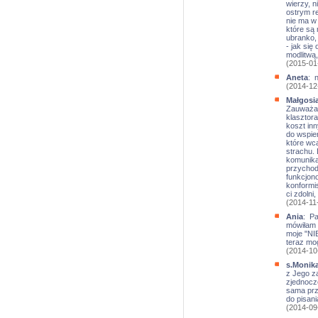
wierzy, n
ostrym re
nie ma w 
które są 
ubranko, 
- jak się
modlitwą,
(2015-01
Aneta
: 
(2014-12
Małgosi
Zauważa s
klasztor
koszt in
do wspie
które wca
strachu.
komunika
przychod
funkcjono
konformis
ci zdolni
(2014-11
Ania
: Pa
mówiłam 
moje "NIE
teraz mo
(2014-10
s.Monik
z Jego za
zjednocz
sama prz
do pisan
(2014-09