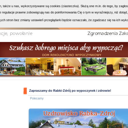
h, także u nas, wykorzystywane są cookies (ciasteczka). Służą one m.in. do tego, by zagło
 regulacje prawne zobowiązują nas do poinformowania Cię o tym w wyraźniejszy, niż dotąd,
ych stron bez zmiany ustawień przeglądarki będzie oznaczało, że zgadzasz się na ich wyk
Zapraszamy do Rabki-Zdrój po wypoczynek i zdrowie!
Polecamy