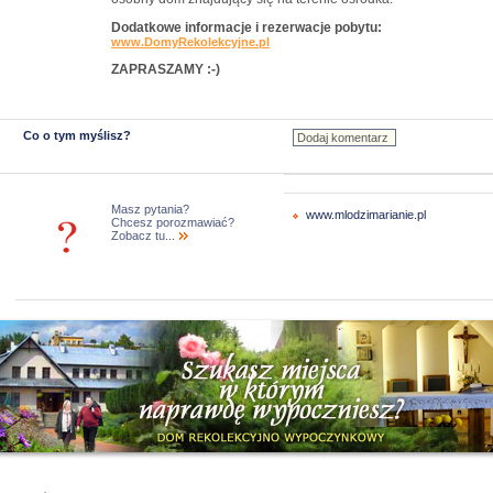
Dodatkowe informacje i rezerwacje pobytu:
www.DomyRekolekcyjne.pl
ZAPRASZAMY :-)
Co o tym myślisz?
Masz pytania?
www.mlodzimarianie.pl
Chcesz porozmawiać?
Zobacz tu...