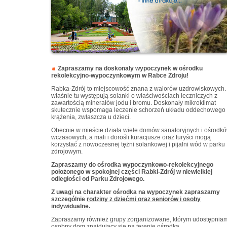
Zapraszamy na doskonały wypoczynek w ośrodku
rekolekcyjno-wypoczynkowym w Rabce Zdroju!
Rabka-Zdrój to miejscowość znana z walorów uzdrowiskowych.
właśnie tu występują solanki o właściwościach leczniczych z
zawartością minerałów jodu i bromu. Doskonały mikroklimat
skutecznie wspomaga leczenie schorzeń układu oddechowego 
krążenia, zwłaszcza u dzieci.
Obecnie w mieście działa wiele domów sanatoryjnych i ośrodk
wczasowych, a mali i dorośli kuracjusze oraz turyści mogą
korzystać z nowoczesnej tężni solankowej i pijalni wód w parku
zdrojowym.
Zapraszamy do ośrodka wypoczynkowo-rekolekcyjnego
położonego w spokojnej części Rabki-Zdrój w niewielkiej
odległości od Parku Zdrojowego.
Z uwagi na charakter ośrodka na wypoczynek zapraszamy
szczególnie
rodziny z dziećmi oraz seniorów i osoby
indywidualne.
Zapraszamy również grupy zorganizowane, którym udostępnia
osobny dom znajdujący się na terenie ośrodka.