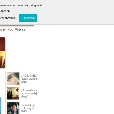
sować w sondzie lub się zalogować.
 sposób.
orzystywanie.
Rozumiem
„RÓŻANIEC”
-lipiec-sierpień
2018
„Szerokie są
drzwi ubogiej
chaty”
Rekolekcje
wakacyjne
2015