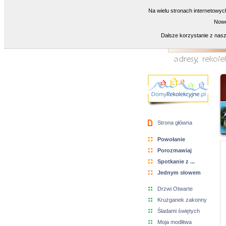
Na wielu stronach internetowyc
Nowe
Dalsze korzystanie z nasz
Strona główna
Powołanie
Porozmawiaj
Spotkanie z ...
Jednym słowem
Drzwi Otwarte
Krużganek zakonny
Śladami świętych
Moja modlitwa