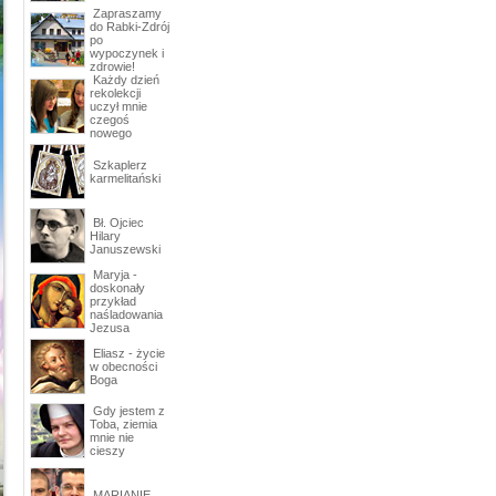
Zapraszamy
do Rabki-Zdrój
po
wypoczynek i
zdrowie!
Każdy dzień
rekolekcji
uczył mnie
czegoś
nowego
Szkaplerz
karmelitański
Bł. Ojciec
Hilary
Januszewski
Maryja -
doskonały
przykład
naśladowania
Jezusa
Eliasz - życie
w obecności
Boga
Gdy jestem z
Toba, ziemia
mnie nie
cieszy
MARIANIE