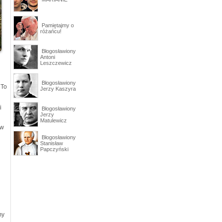
Pamiętajmy o
różańcu!
Błogosławiony
Antoni
Leszczewicz
Błogosławiony
 To
Jerzy Kaszyra
i
Błogosławiony
Jerzy
Matulewicz
ów
Błogosławiony
Stanisław
Papczyński
my