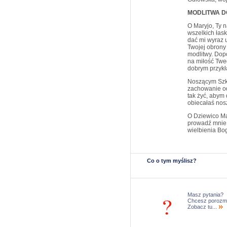
MODLITWA D
O Maryjo, Ty 
wszelkich łas
dać mi wyraz u
Twojej obrony
modlitwy. Dop
na miłość Tweg
dobrym przyk
Noszącym Szk
zachowanie od
tak żyć, abym 
obiecałaś nos
O Dziewico Ma
prowadź mnie 
wielbienia Bo
Co o tym myślisz?
Masz pytania?
Chcesz porozm
Zobacz tu...