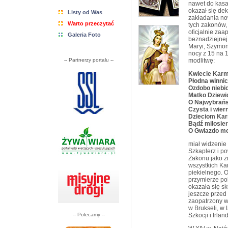
nawet do kas
okazał się de
Listy od Was
zakładania no
Warto przeczytać
tych zakonów, 
oficjalnie zaa
Galeria Foto
beznadziejnej 
Maryi, Szymon
nocy z 15 na 1
-- Partnerzy portalu --
modlitwę:
Kwiecie Karm
Płodna winni
Ozdobo niebi
Matko Dziewi
O Najwybrań
Czysta i wier
Dzieciom Ka
Bądź miłosie
O Gwiazdo m
miał widzenie
Szkaplerz i po
Zakonu jako zn
wszystkich Ka
piekielnego. 
przymierze po
okazała się sk
jeszcze przed
zaopatrzony w 
w Brukseli, w
-- Polecamy --
Szkocji i Irland