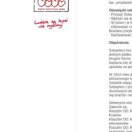
św., umartwien
Obowiązki na
- Przyjąć Szka
- Wpisać się 
- W dzień i w 
- Odmawiać co
Bractwa (zwyk
- Naśladować c
Objaśnienia
Szkaplerz ma 
jednym płatku
drugim Serce 
kapłana lub di
spadała na ple
W 1910 roku p
płóciennego m
medalik mają
Szkaplerz i p
duchowych dob
się braćmi i s
Głównymi ośro
Zakonie są:
Klasztor OO. K
Kraków
Klasztor OO. 
włocławskie
Klasztor OO. 
Gułowska, woj