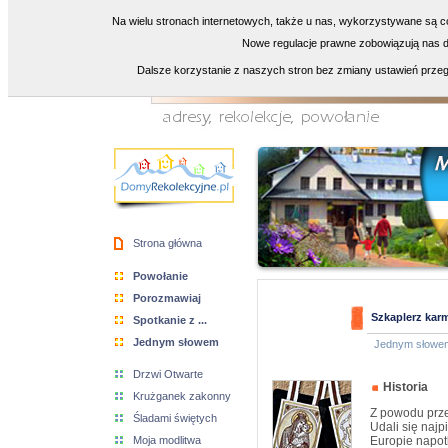
Na wielu stronach internetowych, także u nas, wykorzystywane są co
Nowe regulacje prawne zobowiązują nas do
Dalsze korzystanie z naszych stron bez zmiany ustawień przeg
Strona główna
Powołanie
Porozmawiaj
Szkaplerz karm
Spotkanie z ...
Jednym słowem
Jednym słowe
Drzwi Otwarte
Historia
Krużganek zakonny
Z powodu prze
Śladami świętych
Udali się najp
Moja modlitwa
Europie napot