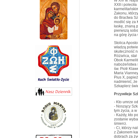
W XIV w. Najś
XXII i poleci
karmelitańskim
Zakonu, którz
do Bractwa Sz
modlić się za
łaskę, znaną p
pierwszą sobot
na górę życia
Stolica Apost
władzą potwier
skuteczność n
Różańca, stał
Obok Karmelit
nabożeństwa s
św. Piotr Klawe
Maria Vianney
Pius X, papie
nadmienić, że 
Szkaplerz świę
Przywileje Sz
- Kto umrze o
- Noszący Szk
tym życia, a w
- Każdy, kto p
zostanie wyba
śmierci.
- Ci, którzy 
z Zakonem kar
dobrach za ży